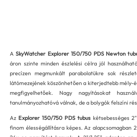
A
SkyWatcher Explorer 150/750 PDS Newton tub
áron szinte minden észlelési célra jól használha
precízen megmunkált parabolatükre sok részle
látómezejének köszönhetően a kiterjedtebb mély-é
megfigyelhetőek. Nagy nagyításokat használ
tanulmányozhatóvá válnak, de a bolygók felszíni rés
Az
Explorer 150/750 PDS tubus
kétsebességes 2"
finom élességállításra képes. Az alapcsomagban 2