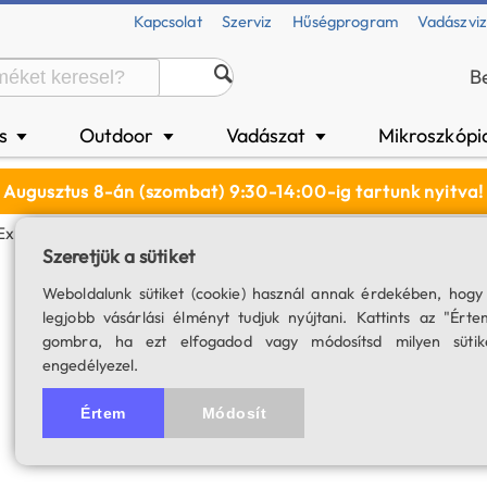
Kapcsolat
Szerviz
Hűségprogram
Vadászvi
B
és
Outdoor
Vadászat
Mikroszkópi
▼
▼
▼
Augusztus 8-án (szombat) 9:30-14:00-ig tartunk nyitva!
Explorer 150/750 PDS Newton Tubus
Szeretjük a sütiket
SkyWatcher Expl
Weboldalunk sütiket (cookie) használ annak érdekében, hogy
legjobb vásárlási élményt tudjuk nyújtani. Kattints az "Érte
Felszereltség: tubusgyűrű, 
gombra, ha ezt elfogadod vagy módosítsd milyen sütik
engedélyezel.
SKU: 01832
5.0
2 értékelés
Értem
Módosít