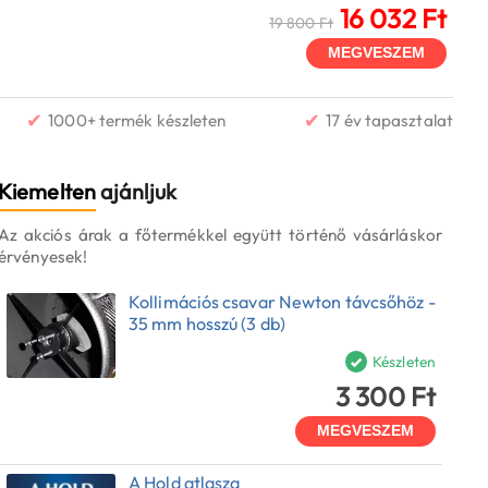
16 032 Ft
19 800 Ft
MEGVESZEM
✔
✔
1000+ termék készleten
17 év tapasztalat
Kiemelten
ajánljuk
Az akciós árak a főtermékkel együtt történő vásárláskor
érvényesek!
Kollimációs csavar Newton távcsőhöz -
35 mm hosszú (3 db)
Készleten
3 300 Ft
MEGVESZEM
A Hold atlasza