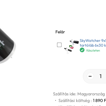
Felár
SkyWatcher 9x50
tartóláb 6x30 
Készleten
−
1
Szállítás ide: Magyarország
•
Szállítási költség :
1 890 F