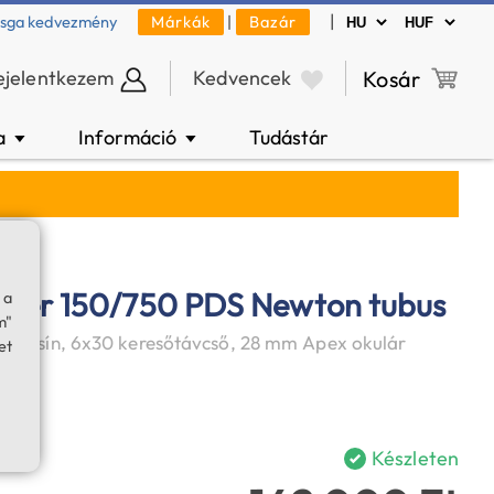
|
zsga kedvezmény
Márkák
|
Bazár
ejelentkezem
Kedvencek
Kosár
a
Információ
Tudástár
▼
▼
orer 150/750 PDS Newton tubus
 a
m"
prizmasín, 6x30 keresőtávcső, 28 mm Apex okulár
et
Készleten