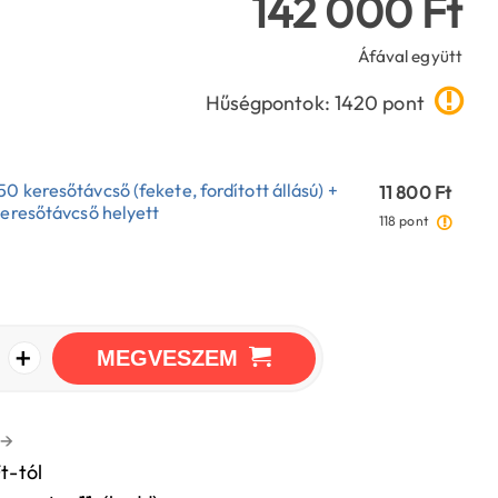
142 000 Ft
Áfával együtt
Hűségpontok: 1420 pont
 keresőtávcső (fekete, fordított állású) +
11 800 Ft
keresőtávcső helyett
118 pont
+
MEGVESZEM
→
t-tól