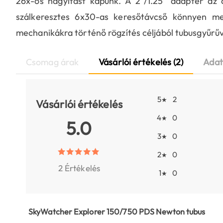
26x-os nagyítást kapunk. A 2"/1.25" adapter az
szálkeresztes 6x30-as keresőtávcső könnyen megt
mechanikákra történő rögzítés céljából tubusgyűrűv
Csomag árak
Vásárlói értékelés (2)
Adat
5
2
★
Vásárlói értékelés
4
0
★
5.0
3
0
★
2
0
★
2 Értékelés
1
0
★
SkyWatcher Explorer 150/750 PDS Newton tubus