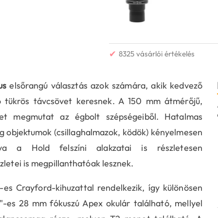
✔
8325 vásárlói értékelés
us
elsőrangú választás azok számára, akik kedvező
tó tükrös távcsövet keresnek. A 150 mm átmérőjű,
tet megmutat az égbolt szépségeiből. Hatalmas
g objektumok (csillaghalmazok, ködök) kényelmesen
va a Hold felszíni alakzatai is részletesen
zletei is megpillanthatóak lesznek.
-es Crayford-kihuzattal rendelkezik, így különösen
"-es 28 mm fókuszú Apex okulár található, mellyel