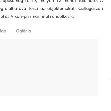
 alapcsomag része, melyen T2 menet található. A
alálhatóvá teszi az objektumokat. Csillagászati
el és Vixen-prizmasínnel rendelkezik.
lap
Galéria