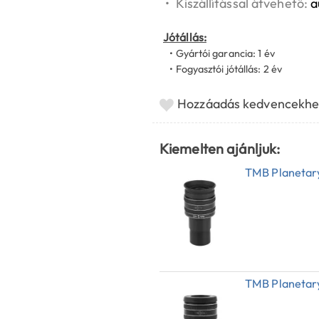
•
Kiszállítással átvehető:
a
Jótállás:
• Gyártói garancia: 1 év
• Fogyasztói jótállás: 2 év
Hozzáadás kedvencekhe
Kiemelten ajánljuk:
TMB Planetary
TMB Planetary