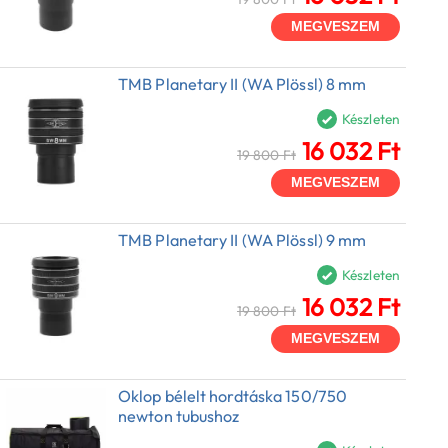
MEGVESZEM
TMB Planetary II (WA Plössl) 8 mm
Készleten
16 032 Ft
19 800 Ft
MEGVESZEM
TMB Planetary II (WA Plössl) 9 mm
Készleten
16 032 Ft
19 800 Ft
MEGVESZEM
Oklop bélelt hordtáska 150/750
newton tubushoz