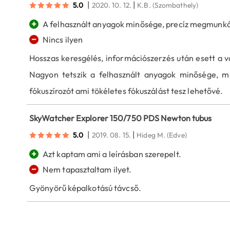
|
|
5.0
2020. 10. 12.
K.B.
(Szombathely)
+
A felhasznált anyagok minősége, precíz megmunká
−
Nincs ilyen
Hosszas keresgélés, információszerzés után esett a v
Nagyon tetszik a felhasznált anyagok minősége, 
fókuszírozót ami tökéletes fókuszálást tesz lehetővé.
SkyWatcher Explorer 150/750 PDS Newton tubus
|
|
5.0
2019. 08. 15.
Hideg M.
(Edve)
+
Azt kaptam ami a leírásban szerepelt.
−
Nem tapasztaltam ilyet.
Gyönyörű képalkotású távcső.