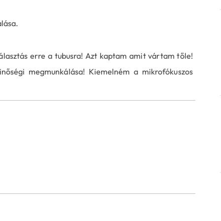
lása.
álasztás erre a tubusra! Azt kaptam amit vártam tőle!
minőségi megmunkálása! Kiemelném a mikrofókuszos