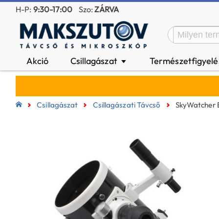
H-P:
9:30-17:00
Szo:
ZÁRVA
Akció
Csillagászat
Természetfigyel
▼
Csillagászat
Csillagászati Távcső
SkyWatcher 