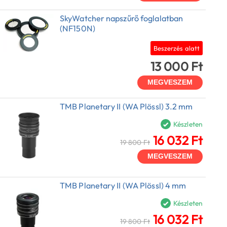
SkyWatcher napszűrő foglalatban
(NF150N)
Beszerzés alatt
13 000 Ft
MEGVESZEM
TMB Planetary II (WA Plössl) 3.2 mm
Készleten
16 032 Ft
19 800 Ft
MEGVESZEM
TMB Planetary II (WA Plössl) 4 mm
Készleten
16 032 Ft
19 800 Ft