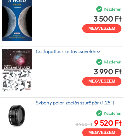
Készleten
3 500 Ft
MEGVESZEM
Csillagatlasz kistávcsövekhez
Készleten
3 990 Ft
MEGVESZEM
Svbony polarizációs szűrőpár (1.25")
Készleten
9 520 Ft
11 900 Ft
MEGVESZEM