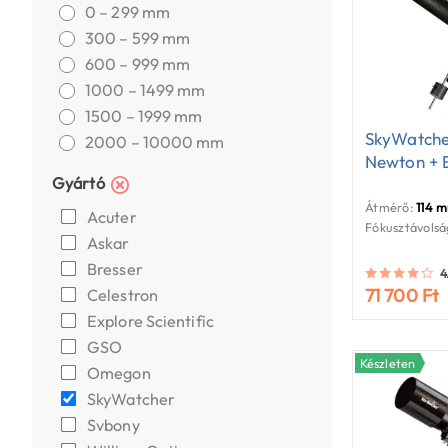
0 – 299 mm
300 – 599 mm
600 – 999 mm
1000 – 1499 mm
1500 – 1999 mm
SkyWatche
2000 – 10000 mm
Newton + 
Gyártó
Átmérő:
114 
Acuter
Fókusztávolsá
Askar
Bresser
4
71 700 Ft
Celestron
Explore Scientific
GSO
Készleten
Omegon
SkyWatcher
Svbony