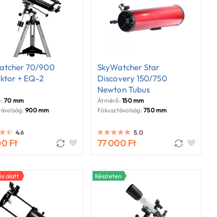
atcher 70/900
SkyWatcher Star
ktor + EQ-2
Discovery 150/750
Newton Tubus
:
70 mm
Átmérő:
150 mm
ávolság:
900 mm
Fókusztávolság:
750 mm
4.6
5.0
00 Ft
77 000 Ft
s alatt
Készleten