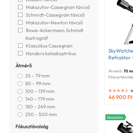
Makszutov-Cassegrain távcső
Schmidt-Cassegrain távcső
Makszutov-Newton távcső
Rowe-Ackermann Schmidt
Asztrográf
Klasszikus Cassegrain
SkyWatche
Honders katadioptrikus
Refraktor 
Átmérő
Átmérő:
70 
25 – 79 mm
Fókusztávolsá
80 – 99 mm
100 – 139 mm
4
46 900 Ft
140 – 179 mm
180 – 249 mm
250 – 500 mm
Készleten
Fókusztávolság