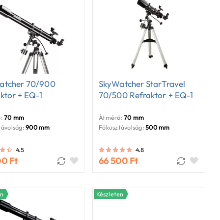
atcher 70/900
SkyWatcher StarTravel
ktor + EQ-1
70/500 Refraktor + EQ-1
:
70 mm
Átmérő:
70 mm
ávolság:
900 mm
Fókusztávolság:
500 mm
4.5
4.8
00 Ft
66 500 Ft
en
Készleten