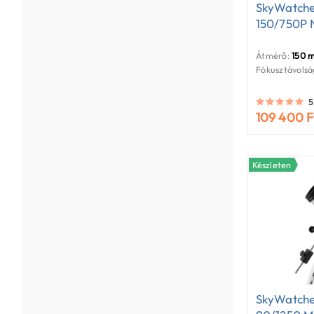
SkyWatche
150/750P 
Átmérő:
150 
Fókusztávolsá
5
109 400 F
Készleten
SkyWatche