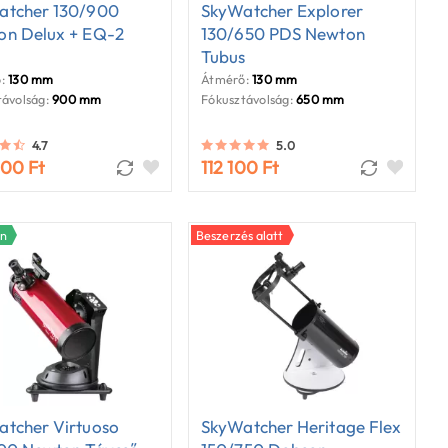
atcher 130/900
SkyWatcher Explorer
on Delux + EQ-2
130/650 PDS Newton
Tubus
:
130 mm
Átmérő:
130 mm
ávolság:
900 mm
Fókusztávolság:
650 mm
4.7
5.0
900 Ft
112 100 Ft
en
Beszerzés alatt
tcher Virtuoso
SkyWatcher Heritage Flex