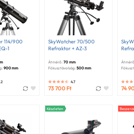
r 114/900
SkyWatcher 70/500
SkyW
EQ-1
Refraktor + AZ-3
Refra
mm
Átmérő:
70 mm
Átmérő
g:
900 mm
Fókusztávolság:
500 mm
Fókuszt
.2
4.7
73 700 Ft
74 9
Készleten
Beszerzé