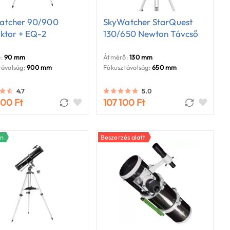
atcher 90/900
SkyWatcher StarQuest
ktor + EQ-2
130/650 Newton Távcső
:
90 mm
Átmérő:
130 mm
ávolság:
900 mm
Fókusztávolság:
650 mm
4.7
5.0
600 Ft
107 100 Ft
en
Beszerzés alatt