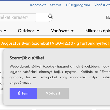
Kapcsolat
Szerviz
Hűségprogram
Vadászvi
B
és
Outdoor
Vadászat
Mikroszkópi
▼
▼
▼
Augusztus 8-án (szombat) 9:30-12:30-ig tartunk nyitva!
Szeretjük a sütiket
Weboldalunk sütiket (cookie) használ annak érdekében, hogy
legjobb vásárlási élményt tudjuk nyújtani. Kattints az "Érte
 kiváló ár-érték arányukkal és fejlett technológiai tulajdonsága
gombra, ha ezt elfogadod vagy módosítsd milyen sütik
ális és azimutális mechanikákkal felszerelt modelleket, tökélete
engedélyezel.
r tapasztalt kutató, nálunk biztosan megtalálod a számodra megfe
sal és akár ingyenes szállítással segítünk hobbid gyakorlásában.
Értem
Módosít
Ár szerint (növekvő)
Ár szerint (csökkenő)
Termék