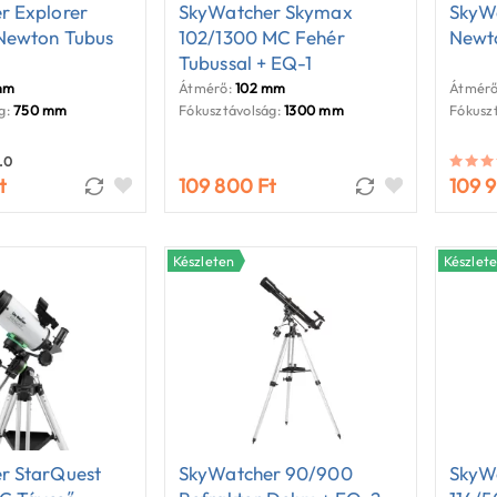
r Explorer
SkyWatcher Skymax
SkyW
Newton Tubus
102/1300 MC Fehér
Newt
Tubussal + EQ-1
mm
Átmérő:
102 mm
Átmérő
g:
750 mm
Fókusztávolság:
1300 mm
Fókuszt
.0
t
109 800 Ft
109 
Készleten
Készlet
r StarQuest
SkyWatcher 90/900
SkyWa