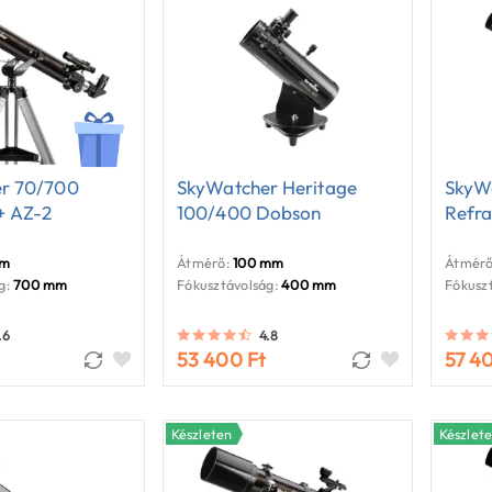
r 70/700
SkyWatcher Heritage
SkyW
+ AZ-2
100/400 Dobson
Refra
mm
Átmérő:
100 mm
Átmérő
g:
700 mm
Fókusztávolság:
400 mm
Fókuszt
.6
4.8
53 400 Ft
57 4
Készleten
Készlet