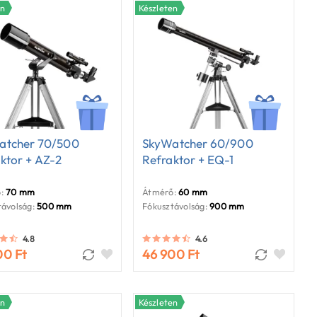
en
Készleten
atcher 70/500
SkyWatcher 60/900
ktor + AZ-2
Refraktor + EQ-1
:
70 mm
Átmérő:
60 mm
ávolság:
500 mm
Fókusztávolság:
900 mm
4.8
4.6
00 Ft
46 900 Ft
en
Készleten