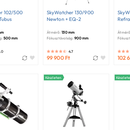
r 102/500
SkyWatcher 130/900
SkyW
Tubus
Newton + EQ-2
Refra
mm
Átmérő:
130 mm
Átmérő
g:
500 mm
Fókusztávolság:
900 mm
Fókuszt
.0
4.7
99 900 Ft
102 
Készleten
Készlet