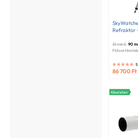
SkyWatche
Refraktor 
Átmérő:
90 
Fókusztávolsá
5
86 700 Ft
Készleten