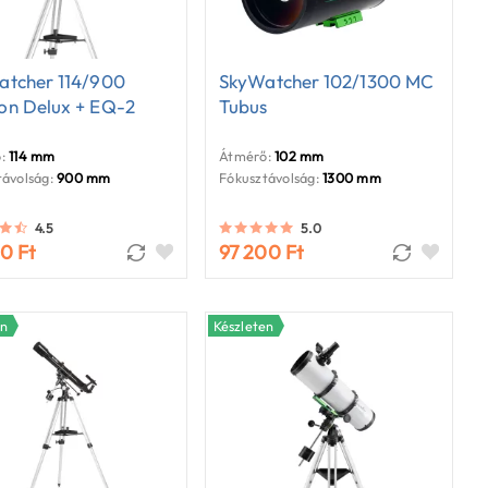
atcher 114/900
SkyWatcher 102/1300 MC
on Delux + EQ-2
Tubus
:
114 mm
Átmérő:
102 mm
ávolság:
900 mm
Fókusztávolság:
1300 mm
4.5
5.0
0 Ft
97 200 Ft
en
Készleten