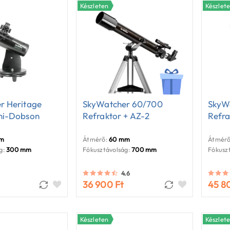
Készleten
Készlet
r Heritage
SkyWatcher 60/700
SkyW
ni-Dobson
Refraktor + AZ-2
Refra
mm
Átmérő:
60 mm
Átmérő
g:
300 mm
Fókusztávolság:
700 mm
Fókuszt
4.6
36 900 Ft
45 8
Készleten
Készlet