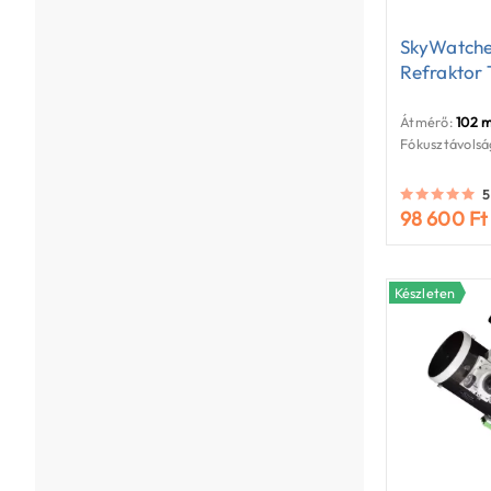
SkyWatche
Refraktor 
Átmérő:
102 
Fókusztávolsá
5
98 600 Ft
Készleten