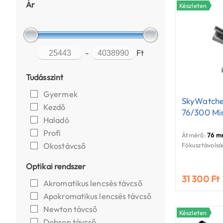
Ár
Készleten
-
Ft
Tudásszint
Gyermek
SkyWatche
Kezdő
76/300 Mi
Haladó
Profi
Átmérő:
76 
Okostávcső
Fókusztávolsá
Optikai rendszer
31 300 Ft
Akromatikus lencsés távcső
Apokromatikus lencsés távcső
Newton távcső
Készleten
Dobson távcső