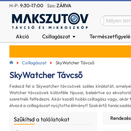
H-P:
9:30-17:00
Szo:
ZÁRVA
Akció
Csillagászat
Természetfigyel
▼
Csillagászat
SkyWatcher Távcső
SkyWatcher Távcső
Fedezd fel a Skywatcher távcsövek széles kínálatát, amelyek
Watcher távcsövek különféle típusai, beleértve az ekvatori
szeretnék felfedezni. Akár kezdő hobbi csillagász vagy, aká
élvezd a csillagászat nyújtotta élményt! Szakértő tanácsadás
Rendezés
Szűkítsd
a találatokat