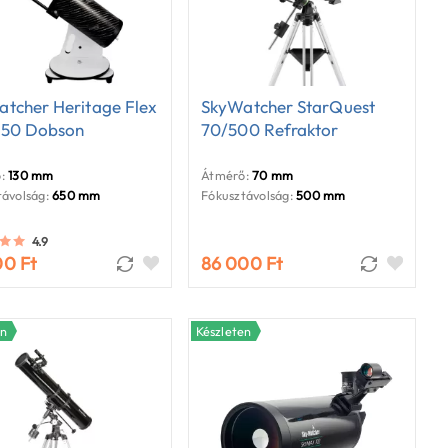
tcher Heritage Flex
SkyWatcher StarQuest
650 Dobson
70/500 Refraktor
:
130 mm
Átmérő:
70 mm
ávolság:
650 mm
Fókusztávolság:
500 mm
4.9
00 Ft
86 000 Ft
en
Készleten