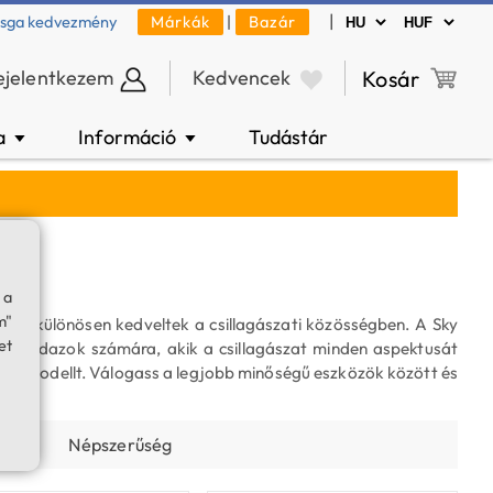
|
zsga kedvezmény
Márkák
|
Bazár
ejelentkezem
Kedvencek
Kosár
a
Információ
Tudástár
▼
▼
 a
m"
ikkal különösen kedveltek a csillagászati közösségben. A Sky
et
sek mindazok számára, akik a csillagászat minden aspektusát
lelő modellt. Válogass a legjobb minőségű eszközök között és
 név
Népszerűség