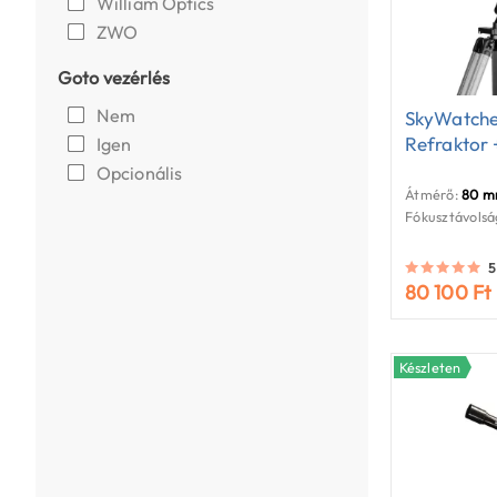
William Optics
ZWO
Goto vezérlés
Nem
SkyWatche
Refraktor 
Igen
Opcionális
Átmérő:
80 
Fókusztávolsá
5
80 100 Ft
Készleten