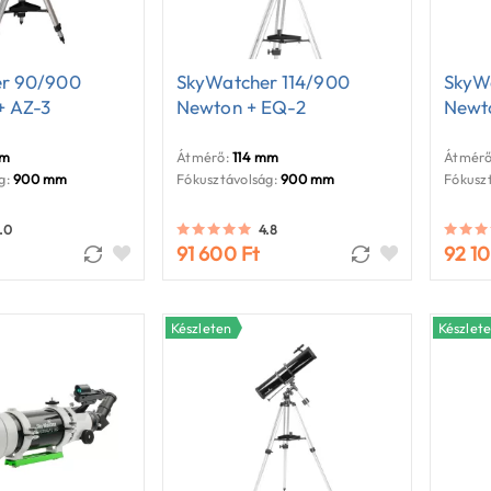
r 90/900
SkyWatcher 114/900
SkyW
+ AZ-3
Newton + EQ-2
Newt
mm
Átmérő:
114 mm
Átmérő
g:
900 mm
Fókusztávolság:
900 mm
Fókuszt
.0
4.8
91 600 Ft
92 10
Készleten
Készlet