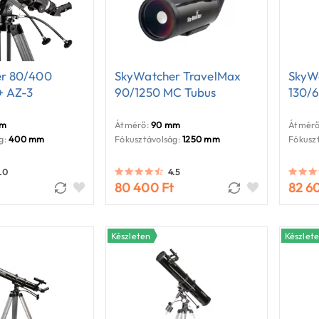
r 80/400
SkyWatcher TravelMax
SkyWa
+ AZ-3
90/1250 MC Tubus
130/
mm
Átmérő:
90 mm
Átmérő
g:
400 mm
Fókusztávolság:
1250 mm
Fókuszt
.0
4.5
80 400 Ft
82 6
Készleten
Készlet