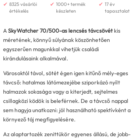
✔
✔
✔
8325 vásárlói
1000+ termék
17 év
értékelés
készleten
tapasztalat
A
SkyWatcher 70/500-as lencsés távcsövét
kis
méretének, könnyű súlyának köszönhetően
egyszerűen magunkkal vihetjük családi
kirándulásaink alkalmával.
Városoktól távol, sötét égen igen kitűnő mély-eges
távcső: hatalmas látómezejébe sziporkázó nyílt
halmazok sokasága vagy a kiterjedt, sejtelmes
csillagközi ködök is beleférnek. De a távcső nappal
sem hagyja unatkozni: jól használható spektívként a
környező táj megfigyelésére.
Az alaptartozék zenittükör egyenes állású, de jobb-