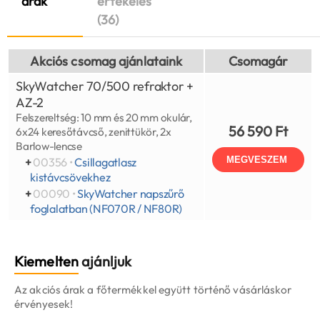
árak
értékelés
(36)
Akciós csomag ajánlataink
Csomagár
SkyWatcher 70/500 refraktor +
AZ-2
Felszereltség: 10 mm és 20 mm okulár,
56 590 Ft
6x24 keresőtávcső, zenittükör, 2x
Barlow-lencse
MEGVESZEM
+
00356 •
Csillagatlasz
kistávcsövekhez
+
00090 •
SkyWatcher napszűrő
foglalatban (NF070R / NF80R)
Kiemelten
ajánljuk
Az akciós árak a főtermékkel együtt történő vásárláskor
érvényesek!