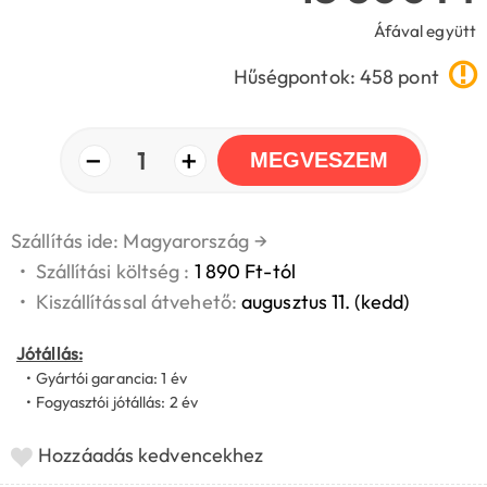
Áfával együtt
Hűségpontok: 458 pont
−
+
1
MEGVESZEM
Szállítás ide: Magyarország
→
•
Szállítási költség :
1 890 Ft-tól
•
Kiszállítással átvehető:
augusztus 11. (kedd)
Jótállás:
• Gyártói garancia: 1 év
• Fogyasztói jótállás: 2 év
Hozzáadás kedvencekhez