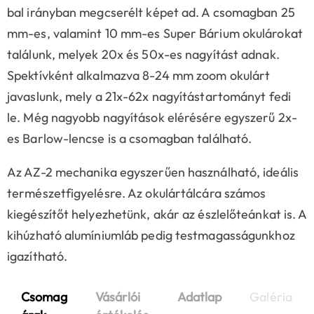
bal irányban megcserélt képet ad. A csomagban 25
mm-es, valamint 10 mm-es Super Bárium okulárokat
találunk, melyek 20x és 50x-es nagyítást adnak.
Spektívként alkalmazva 8-24 mm zoom okulárt
javaslunk, mely a 21x-62x nagyítástartományt fedi
le. Még nagyobb nagyítások elérésére egyszerű 2x-
es Barlow-lencse is a csomagban található.
Az AZ-2 mechanika egyszerűen használható, ideális
természetfigyelésre. Az okulártálcára számos
kiegészítőt helyezhetünk, akár az észlelőteánkat is. A
kihúzható alumíniumláb pedig testmagasságunkhoz
igazítható.
Csomag
Vásárlói
Adatlap
Galéria