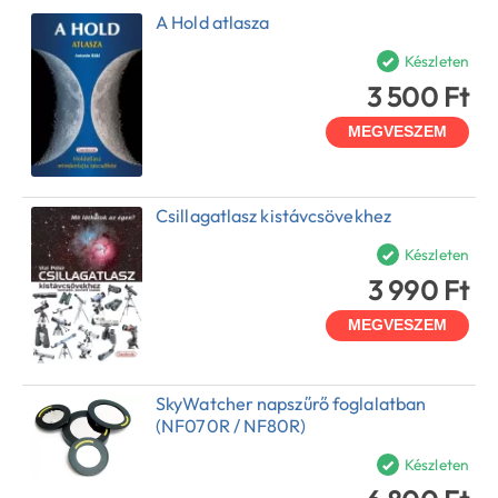
A Hold atlasza
Készleten
3 500 Ft
MEGVESZEM
Csillagatlasz kistávcsövekhez
Készleten
3 990 Ft
MEGVESZEM
SkyWatcher napszűrő foglalatban
(NF070R / NF80R)
Készleten