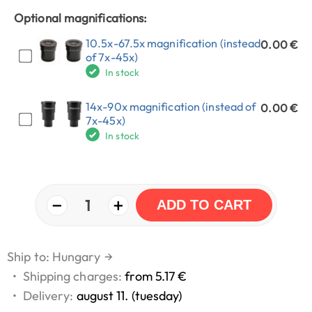
Optional magnifications:
10.5x-67.5x magnification (instead
0.00 €
of 7x-45x)
In stock
14x-90x magnification (instead of
0.00 €
7x-45x)
In stock
−
+
1
ADD TO CART
Ship to: Hungary
→
•
Shipping charges:
from 5.17 €
•
Delivery:
august 11. (tuesday)