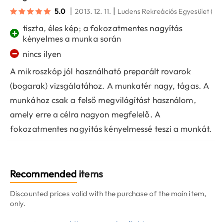
|
|
5.0
2013. 12. 11.
Ludens Rekreációs Egyesület (Ha
tiszta, éles kép; a fokozatmentes nagyítás
+
kényelmes a munka során
−
nincs ilyen
A mikroszkóp jól használható preparált rovarok
(bogarak) vizsgálatához. A munkatér nagy, tágas. A
munkához csak a felső megvilágítást használom,
amely erre a célra nagyon megfelelő. A
fokozatmentes nagyítás kényelmessé teszi a munkát.
Recommended
items
Discounted prices valid with the purchase of the main item,
only.