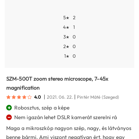
5
2
★
4
1
★
3
0
★
2
0
★
1
0
★
SZM-500T zoom stereo microscope, 7-45x
magnification
|
|
4.0
2021. 06. 22.
Pintér Máté
(Szeged)
+
Robosztus, szép a képe
−
Nem igazán lehet DSLR kamerát szerelni rá
Maga a mikroszkóp nagyon szép, nagy, és látványos
benne bármi. Ami viszont negatívan ért, hogy egy