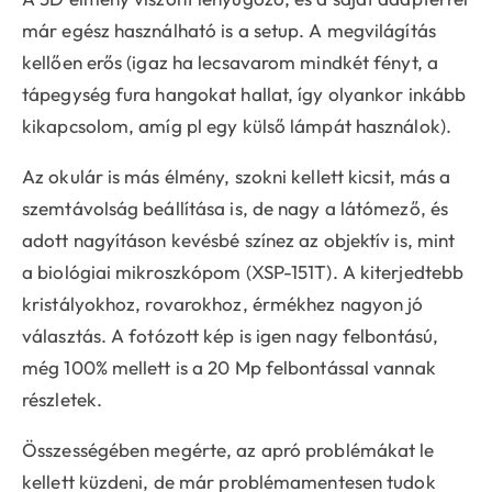
már egész használható is a setup. A megvilágítás
kellően erős (igaz ha lecsavarom mindkét fényt, a
tápegység fura hangokat hallat, így olyankor inkább
kikapcsolom, amíg pl egy külső lámpát használok).
Az okulár is más élmény, szokni kellett kicsit, más a
szemtávolság beállítása is, de nagy a látómező, és
adott nagyításon kevésbé színez az objektív is, mint
a biológiai mikroszkópom (XSP-151T). A kiterjedtebb
kristályokhoz, rovarokhoz, érmékhez nagyon jó
választás. A fotózott kép is igen nagy felbontású,
még 100% mellett is a 20 Mp felbontással vannak
részletek.
Összességében megérte, az apró problémákat le
kellett küzdeni, de már problémamentesen tudok