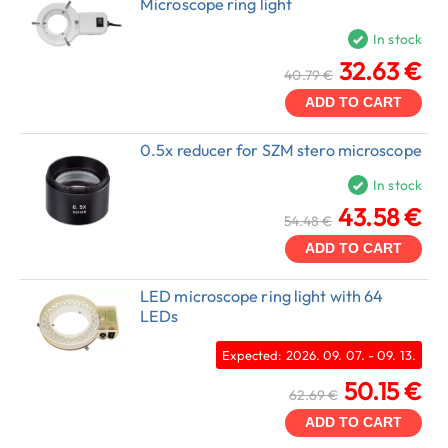
Microscope ring light
In stock
32.63 €
40.79 €
ADD TO CART
0.5x reducer for SZM stero microscope
In stock
43.58 €
54.48 €
ADD TO CART
LED microscope ring light with 64
LEDs
Expected: 2026. 09. 07. - 09. 13.
50.15 €
62.69 €
ADD TO CART