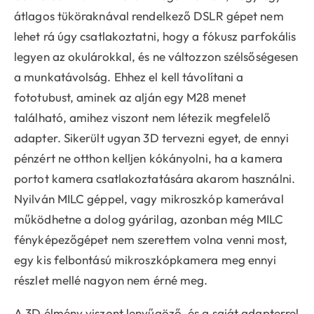
átlagos tüköraknával rendelkező DSLR gépet nem
lehet rá úgy csatlakoztatni, hogy a fókusz parfokális
legyen az okulárokkal, és ne változzon szélsőségesen
a munkatávolság. Ehhez el kell távolítani a
fototubust, aminek az alján egy M28 menet
található, amihez viszont nem létezik megfelelő
adapter. Sikerült ugyan 3D tervezni egyet, de ennyi
pénzért ne otthon kelljen kókányolni, ha a kamera
portot kamera csatlakoztatására akarom használni.
Nyilván MILC géppel, vagy mikroszkóp kamerával
működhetne a dolog gyárilag, azonban még MILC
fényképezőgépet nem szerettem volna venni most,
egy kis felbontású mikroszkópkamera meg ennyi
részlet mellé nagyon nem érné meg.
A 3D élmény viszont lenyűgöző, és a saját adapterrel