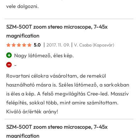
vele dolgozni.
SZM-500T zoom stereo microscope, 7-45x
magnification
|
|
5.0
2017. 11. 09.
V. Csaba
(Kaposvár)
+
Nagy látómező, éles kép.
−
-
Rovartani célokra vásároltam, de remekül
használható másra is. Széles látómező, a sarkokban
is éles a kép. A felső megvilágítás Cree-led. Masszív
felépítés, sokkal több, mint amire számítottam.
Kiváló ár/érték arány!
SZM-500T zoom stereo microscope, 7-45x
magnification