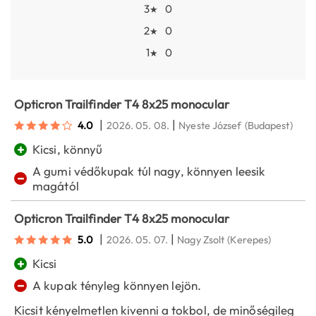
3
0
★
2
0
★
1
0
★
Opticron Trailfinder T4 8x25 monocular
|
|
4.0
2026. 05. 08.
Nyeste József
(Budapest)
+
Kicsi, könnyű
A gumi védőkupak túl nagy, könnyen leesik
−
magától
Opticron Trailfinder T4 8x25 monocular
|
|
5.0
2026. 05. 07.
Nagy Zsolt
(Kerepes)
+
Kicsi
−
A kupak tényleg könnyen lejön.
Kicsit kényelmetlen kivenni a tokbol, de minőségileg