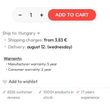
−
+
1
ADD TO CART
Ship to: Hungary
→
•
Shipping charges:
from 3.83 €
•
Delivery:
august 12. (wednesday)
Warranty:
• Manufacturer warranty: 5 year
• Consumer warranty: 2 year
Add to wishlist
✔
✔
✔
8326 customer
1000+ products in
17 years
reviews
stock
experience