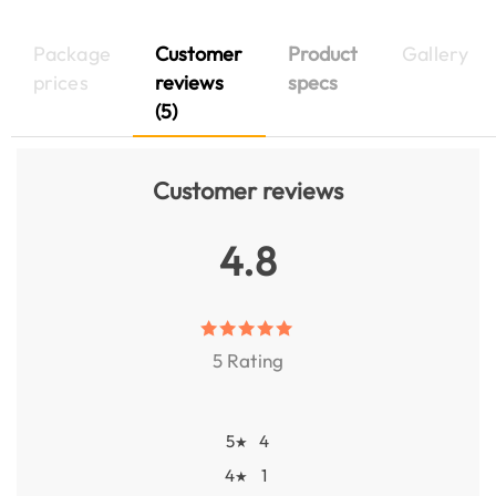
Package
Customer
Product
Gallery
prices
reviews
specs
(5)
Customer reviews
4.8
5 Rating
5
4
★
4
1
★