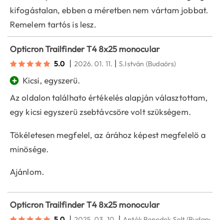
kifogástalan, ebben a méretben nem vártam jobbat.
Remelem tartós is lesz.
Opticron Trailfinder T4 8x25 monocular
|
|
5.0
2026. 01. 11.
S.István
(Budaörs)
+
Kicsi, egyszerü.
Az oldalon találhato értékelés alapján választottam,
egy kicsi egyszerü zsebtávcsöre volt szükségem.
Tökéletesen megfelel, az árához képest megfelelö a
minösége.
Ajánlom.
Opticron Trailfinder T4 8x25 monocular
|
|
5.0
2025. 03. 10.
Antók Benedek Solt
(Budapest