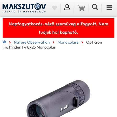
Napfogyatkozás-néző szemüveg elfogyott. Nem
tudjuk hol kapható.
Nature Observation
Monoculars
Opticron
Trailfinder T4 8x25 Monocular