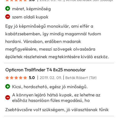
+
méret, képminőség
−
szem oldali kupak
Egy jó képminőségű monokulár, ami elfér a
kabátzsebemben, így mindig magamnál tudom
hordani. Városban, erdőben madarak
megfigyelésére, messzi szövegek olvasására
épületek részleteinek megtekintésére kiváló eszköz.
Opticron Trailfinder T4 8x25 monocular
|
|
5.0
2019. 02. 09.
Beták Róbert
(Tát)
+
Kicsi, hordozható, egész jó minőségű.
A könnyen lejáró hátsó kupak, ez lehetne az
−
elsőhöz hasonlóan füles megodású, ho
Zsebtávcsőre volt szükségem, jó választásnak tűnik