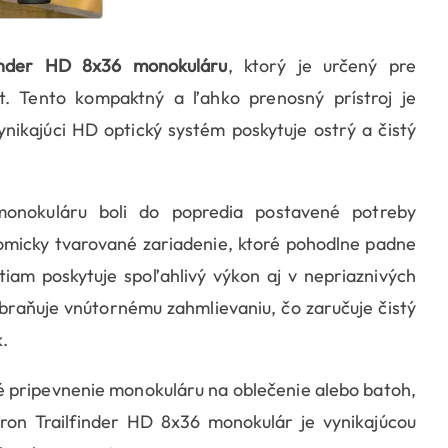
finder HD 8x36 monokuláru
, ktorý je určený pre
ít. Tento kompaktný a ľahko prenosný prístroj je
nikajúci HD optický systém poskytuje ostrý a čistý
monokuláru boli do popredia postavené potreby
micky tvarované zariadenie, ktoré pohodlne padne
tiam poskytuje spoľahlivý výkon aj v nepriaznivých
braňuje vnútornému zahmlievaniu, čo zaručuje čistý
.
 pripevnenie monokuláru na oblečenie alebo batoh,
ron Trailfinder HD 8x36 monokulár je vynikajúcou