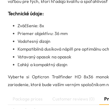
voľbou pre tých, ktorí hľadajú kvalitu a spoľahlivo
Technické údaje:
Zväčšenie: 8x
Priemer objektívu: 36 mm
Vodotesný dizajn
Kompatibilná dusíková náplň pre optimálnu och
Vstavaný opasok na opasok
Ľahký a kompaktný dizajn
Vyberte si Opticron Trailfinder HD 8x36 monoku
zariadenie, ktoré bude vaším verným spoločníkom 
Package prices
Customer reviews (0)
Pr