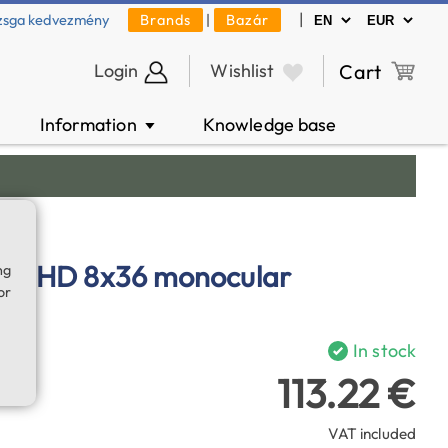
|
zsga kedvezmény
Brands
|
Bazár
Login
Wishlist
Cart
Information
Knowledge base
▼
nder HD 8x36 monocular
ng
or
In stock
113.22 €
VAT included