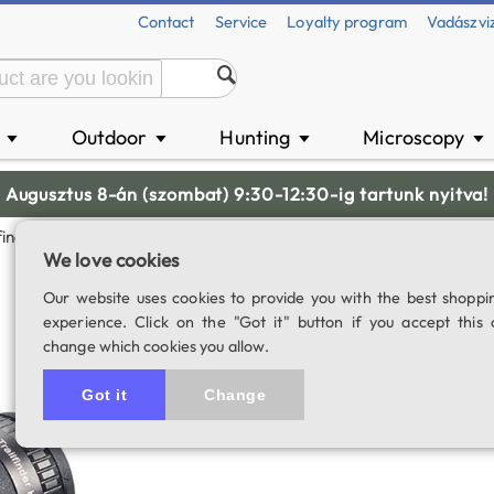
Contact
Service
Loyalty program
Vadászvi
n
Outdoor
Hunting
Microscopy
▼
▼
▼
▼
Augusztus 8-án (szombat) 9:30-12:30-ig tartunk nyitva!
lfinder HD 8x36 Monocular
We love cookies
Opticron Trailfi
Our website uses cookies to provide you with the best shoppi
experience. Click on the "Got it" button if you accept this 
SKU: 04868
change which cookies you allow.
Got it
Change