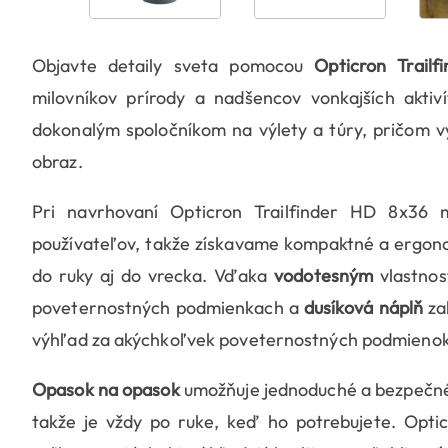
Objavte detaily sveta pomocou
Opticron Trail
milovníkov prírody a nadšencov vonkajších aktiv
dokonalým spoločníkom na výlety a túry, pričom vy
obraz.
Pri navrhovaní Opticron Trailfinder HD 8x36 
používateľov, takže získavame kompaktné a ergono
do ruky aj do vrecka. Vďaka
vodotesným
vlastnos
poveternostných podmienkach a
dusíková náplň
za
výhľad za akýchkoľvek poveternostných podmienok
Opasok na opasok
umožňuje jednoduché a bezpečné
takže je vždy po ruke, keď ho potrebujete. Optic