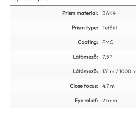
Prism material:
BAK4
Prism type:
Tetőél
Coating:
FMC
Látómező:
7.5 °
Látómező:
131 m / 1000 
Close focus:
4.7 m
Eye relief:
21 mm