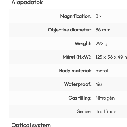
Alapadatok
Magnification:
8 x
Objective diameter:
36 mm
Weight:
292 g
Méret (HxW):
125 x 56 x 49
Body material:
metal
Waterproof:
Yes
Gas filling:
Nitrogén
Series:
Trailfinder
Optical system