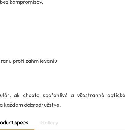
sť bez kompromisov.
ranu proti zahmlievaniu
lár, ak chcete spoľahlivé a všestranné optické
na každom dobrodružstve.
oduct specs
Gallery