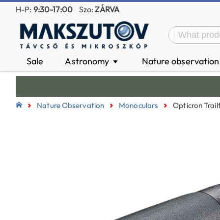
H-P:
9:30-17:00
Szo:
ZÁRVA
Sale
Astronomy
Nature observatio
▼
Nature Observation
Monoculars
Opticron Trai