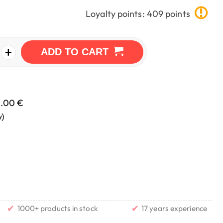
Loyalty points: 409 points
+
ADD TO CART
0.00 €
y)
✔
✔
1000+ products in stock
17 years experience