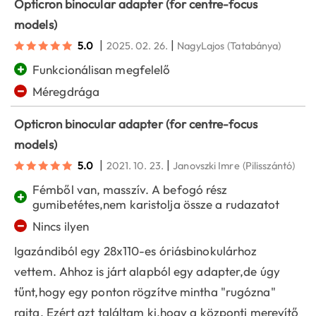
Opticron binocular adapter (for centre-focus
models)
|
|
5.0
2025. 02. 26.
NagyLajos
(Tatabánya)
+
Funkcionálisan megfelelő
−
Méregdrága
Opticron binocular adapter (for centre-focus
models)
|
|
5.0
2021. 10. 23.
Janovszki Imre
(Pilisszántó)
Fémből van, masszív. A befogó rész
+
gumibetétes,nem karistolja össze a rudazatot
−
Nincs ilyen
Igazándiból egy 28x110-es óriásbinokulárhoz
vettem. Ahhoz is járt alapból egy adapter,de úgy
tűnt,hogy egy ponton rögzítve mintha "rugózna"
rajta, Ezért azt találtam ki,hogy a központi merevítő