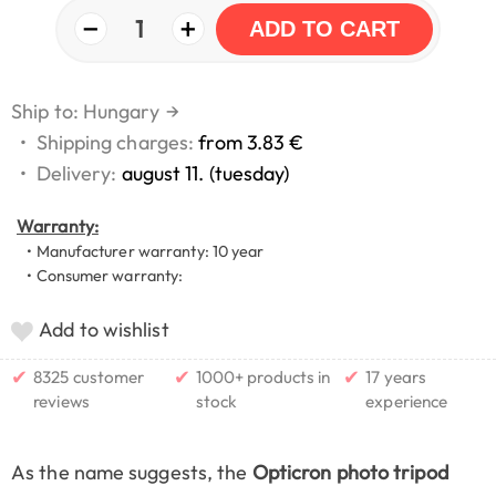
−
+
1
ADD TO CART
Ship to: Hungary
→
•
Shipping charges:
from 3.83 €
•
Delivery:
august 11. (tuesday)
Warranty:
• Manufacturer warranty: 10 year
• Consumer warranty:
Add to wishlist
✔
✔
✔
8325 customer
1000+ products in
17 years
reviews
stock
experience
As the name suggests, the
Opticron photo tripod