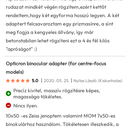
rudazat mindkét végén rögzítem,ezért kettőt
rendeltem,hogy két egyforma hosszú legyen. A két
adaptert felcsavaroztam egy prizmasínre, a sínt
meg fogja a kengyeles állvány, így már
betonstabilan lehet rögzíteni ezt a 4 és fél kilós
"apróságot" :)
Opticron binocular adapter (for centre-focus
models)
|
|
5.0
2020. 05. 25.
Nyilas László
(Kiskunhalas)
Precíz kivitel, masszív rögzítésre képes,
+
magassága tökéletes.
−
Nincs ilyen.
10x50 -es Zeiss jenoptem valamint MOM 7x50-es
binokulárhoz használom. Tökéletesen illeszkedik, a