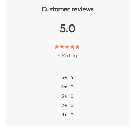
Customer reviews
5.0
4 Rating
5
4
★
4
0
★
3
0
★
2
0
★
1
0
★