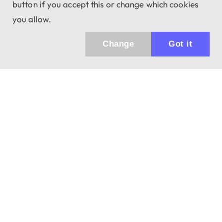
button if you accept this or change which cookies
you allow.
Change
Got it
Küldhetünk értesítőt az újdonságainkról és
az akciós ajánlatainkról?
Ajándék 3000 Ft értékű kupon kódot is kapsz.
IGEN, KÉREM!