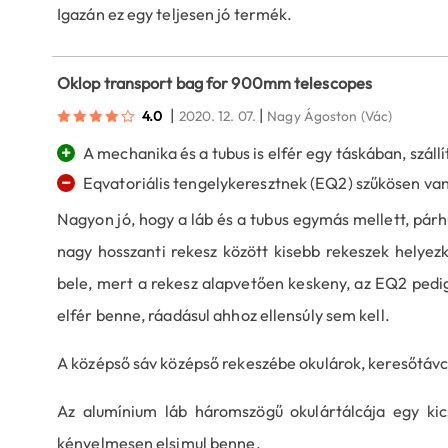
Igazán ez egy teljesen jó termék.
Oklop transport bag for 900mm telescopes
|
|
4.0
2020. 12. 07.
Nagy Ágoston
(Vác)
+
A mechanika és a tubus is elfér egy táskában, szállí
−
Eqvatoriális tengelykeresztnek (EQ2) szűkösen van 
Nagyon jó, hogy a láb és a tubus egymás mellett, párh
nagy hosszanti rekesz között kisebb rekeszek helyezk
bele, mert a rekesz alapvetően keskeny, az EQ2 pedi
elfér benne, ráadásul ahhoz ellensúly sem kell.
A középső sáv középső rekeszébe okulárok, keresőtávcs
Az alumínium láb háromszögű okulártálcája egy kics
kényelmesen elsimul benne.