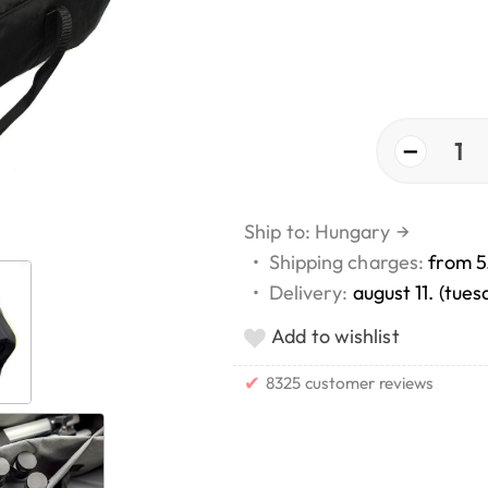
−
1
Ship to: Hungary
→
•
Shipping charges:
from 5
•
Delivery:
august 11. (tues
Add to wishlist
✔
8325 customer reviews