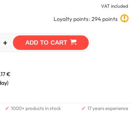
VAT included
Loyalty points: 294 points
+
ADD TO CART
.17 €
day)
✔
✔
1000+ products in stock
17 years experience