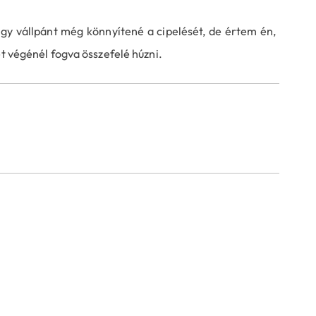
Egy vállpánt még könnyítené a cipelését, de értem én,
ét végénél fogva összefelé húzni.