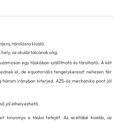
tásra, tárolásra kiváló.
hely, az okulártálcának alig.
uzamosan egy táskában szállítható és tárolható. A két
ednek el, de equatoriális tengelykereszt nehezen fér
g három irányban kiterjed. AZ5-ös mechanika pont jól
ő jól elhelyezhető.
it kinyomja a táska tetejét. Az acéllábé kisebb, az