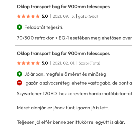
Oklop transport bag for 900mm telescopes
|
|
5.0
2021. 09. 13.
gafz
(Göd)
+
Feladatát teljesíti.
70/500 refraktor + EQ-1 esetében meglehetősen overkil
Oklop transport bag for 900mm telescopes
|
|
5.0
2021. 02. 01.
Szabi
(Tata)
+
Jó árban, megfelelő méret és minőség
−
Igazán a szivacsréteg lehetne vastagabb, de pont a
Skywatcher 120ED-hez kerestem hordozhatóbb tartót 
Méret alapján ez jónak tűnt, igazán jó is lett.
Teljesen jól elfér benne zenittükörrel együtt is akár.