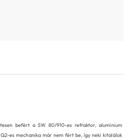
letesen befért a SW 80/910-es refraktor, alumínium
EQ2-es mechanika már nem fért be, így neki kitalálok