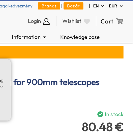
|
zsga kedvezmény
Brands
|
Bazár
Login
Wishlist
Cart
Information
Knowledge base
▼
bag for 900mm telescopes
ng
or
In stock
80.48 €