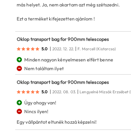
más helyet. Ja, nem akartam azt még szétszedni.
Ezt a terméket kifejezetten ajánlom !
Oklop transport bag for 900mm telescopes
|
|
5.0
2022. 12. 22.
F. Marcell
(Kistarcsa)
+
Minden nagyon kényelmesen elfért benne
−
Nem találtam ilyet
Oklop transport bag for 900mm telescopes
|
|
5.0
2022. 08. 03.
Lengyelné Mizsák Erzsébet
+
Úgy ahogy van!
−
Nincs ilyen!
Egy vállpántot eltunék hozzá képzelni!