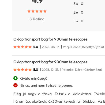
3
0
★
2
0
★
8 Rating
1
0
★
Oklop transport bag for 900mm telescopes
|
|
5.0
2026. 04. 13.
Varjú Bence
(Berettyóújfalu)
Oklop transport bag for 900mm telescopes
|
|
5.0
2025. 12. 31.
Polonkai Dóra
(Görbeháza)
+
Kiváló minőségű
−
Nincs, ami nem tetszene benne.
Elég jó nagy a táska. Tetszik a kialakítása. Töké
háromláb, okulárok, 6x30-as kereső tartólábbal. Az 