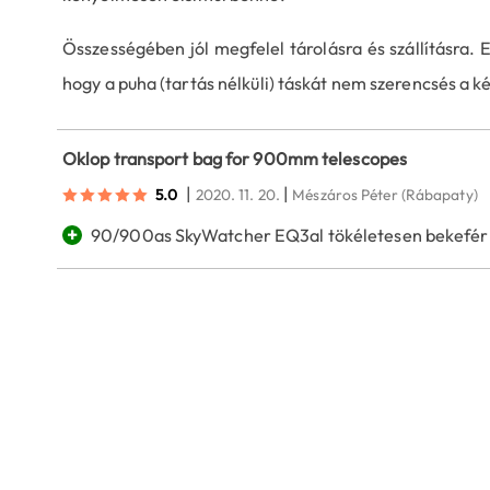
Összességében jól megfelel tárolásra és szállításra. 
hogy a puha (tartás nélküli) táskát nem szerencsés a k
Oklop transport bag for 900mm telescopes
|
|
5.0
2020. 11. 20.
Mészáros Péter
(Rábapaty)
+
90/900as SkyWatcher EQ3al tökéletesen bekefér