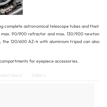
ing complete astronomical telescope tubes and their
 max. 90/900 refractor and max. 130/900 newton
, the 120/600 AZ-4 with aluminium tripod can also
e compartments for eyepiece accessories.
oduct specs
Gallery