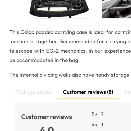
This Oklop padded carrying case is ideal for carry
mechanics together. Recommended for carrying a
telescope with EQ-2 mechanics. In our experience
be accommodated in the bag.
The internal dividing walls also have handy storag
Package prices
Customer reviews (8)
Pr
5
7
★
Customer reviews
4
1
★
4.9