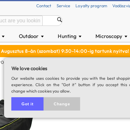
Contact
Service
Loyalty program
Vadászvi
n
Outdoor
Hunting
Microscopy
▼
▼
▼
▼
Augusztus 8-án (szombat) 9:30-14:00-ig tartunk nyitva!
 900mm Telescopes
We love cookies
Oklop transport 
Our website uses cookies to provide you with the best shoppi
experience. Click on the "Got it" button if you accept this 
SKU: 03406
change which cookies you allow.
4.9
8 rating
Got it
Change