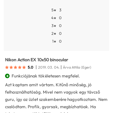
5
3
★
4
0
★
3
0
★
2
0
★
1
0
★
Nikon Action EX 10x50 binocular
|
|
5.0
2019. 03. 04.
Árva Attila
(Eger)
+
Funkciójának tökéletesen megfelel.
Azt kaptam amit vártam. Kitűnő minőség, jó
felhasználhatóság. Mivel nem vagyok egy távcső
guru, így az üzlet szakemberére hagyatkoztam. Nem
csalódtam. Profik, gyorsak, megbízhatóak. Ha