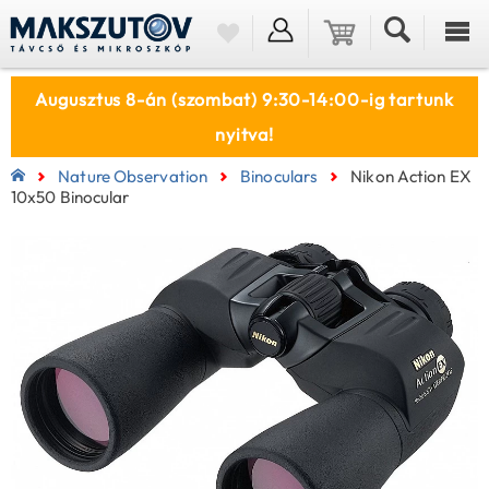
Augusztus 8-án (szombat) 9:30-14:00-ig tartunk
nyitva!
Nature Observation
Binoculars
Nikon Action EX
10x50 Binocular