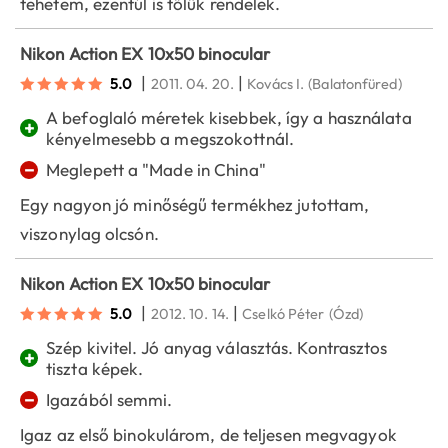
tehetem, ezentúl is tőlük rendelek.
Nikon Action EX 10x50 binocular
|
|
5.0
2011. 04. 20.
Kovács I.
(Balatonfüred)
A befoglaló méretek kisebbek, így a használata
+
kényelmesebb a megszokottnál.
−
Meglepett a "Made in China"
Egy nagyon jó minőségű termékhez jutottam,
viszonylag olcsón.
Nikon Action EX 10x50 binocular
|
|
5.0
2012. 10. 14.
Cselkó Péter
(Ózd)
Szép kivitel. Jó anyag választás. Kontrasztos
+
tiszta képek.
−
Igazából semmi.
Igaz az első binokulárom, de teljesen megvagyok