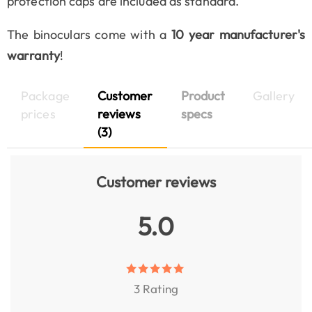
protection caps are included as standard.
The binoculars come with a
10 year manufacturer's
warranty
!
Package
Customer
Product
Gallery
prices
reviews
specs
(3)
Customer reviews
5.0
3 Rating