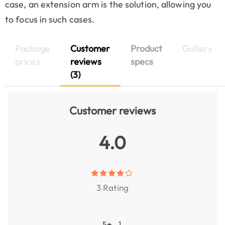
case, an extension arm is the solution, allowing you
to focus in such cases.
Package
Customer
Product
Gallery
prices
reviews
specs
(3)
Customer reviews
4.0
3 Rating
5
1
★