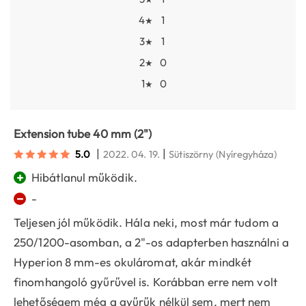
4
1
★
3
1
★
2
0
★
1
0
★
Extension tube 40 mm (2")
|
|
5.0
2022. 04. 19.
Sütiszörny
(Nyíregyháza)
+
Hibátlanul működik.
−
-
Teljesen jól működik. Hála neki, most már tudom a
250/1200-asomban, a 2"-os adapterben használni a
Hyperion 8 mm-es okuláromat, akár mindkét
finomhangoló gyűrűvel is. Korábban erre nem volt
lehetőségem még a gyűrűk nélkül sem, mert nem