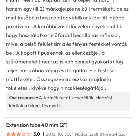
hanem egy (ill.2) márkajelzés nélküli terméket , de ez
mint később a használatbavételkor kiderült inkább
pozitívum . A korábbi vásárlói vélemények említik
hogy használatkor előfordul becsillanás reflexió ,
mivel a belső felület sima és fényes festékkel vonták
be . A kapott típus ennek az ellenkezője , a
szűrőmenetet (mert az is van benne) gyakorlatilag
teljes hosszában végig esztergálták + a festése
mattfekete . Összegezve az eszköz majdnem
tökéletes , kivéve hogy nincs kiesésgátlója .
Our response:
A termék fotót lecseréltük, elnézést
kérünk a félreértés miatt.
Extension tube 40 mm (2")
|
|
3.0
2015. 10. 30.
Nádasi Zsolt
(Nyíregyháza)