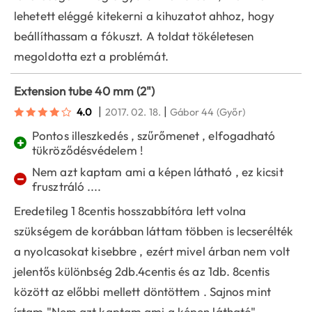
lehetett eléggé kitekerni a kihuzatot ahhoz, hogy
beállíthassam a fókuszt. A toldat tökéletesen
megoldotta ezt a problémát.
Extension tube 40 mm (2")
|
|
4.0
2017. 02. 18.
Gábor 44
(Győr)
Pontos illeszkedés , szűrőmenet , elfogadható
+
tükröződésvédelem !
Nem azt kaptam ami a képen látható , ez kicsit
−
frusztráló ....
Eredetileg 1 8centis hosszabbítóra lett volna
szükségem de korábban láttam többen is lecserélték
a nyolcasokat kisebbre , ezért mivel árban nem volt
jelentős különbség 2db.4centis és az 1db. 8centis
között az előbbi mellett döntöttem . Sajnos mint
írtam "Nem azt kaptam ami a képen látható" ,