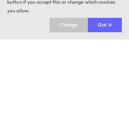
button if you accept this or change which cookies
you allow.
Change
Got it
Küldhetünk értesítőt az újdonságainkról és
az akciós ajánlatainkról?
Ajándék 3000 Ft értékű kupon kódot is kapsz.