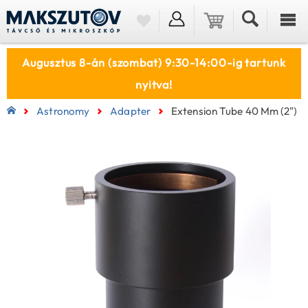
Augusztus 8-án (szombat) 9:30-14:00-ig tartunk
nyitva!
Astronomy
Adapter
Extension Tube 40 Mm (2")