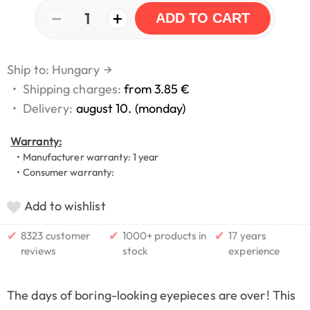
−
+
1
ADD TO CART
Ship to: Hungary
→
•
Shipping charges:
from 3.85 €
•
Delivery:
august 10. (monday)
Warranty:
• Manufacturer warranty: 1 year
• Consumer warranty:
Add to wishlist
✔
✔
✔
8323 customer
1000+ products in
17 years
reviews
stock
experience
The days of boring-looking eyepieces are over! This