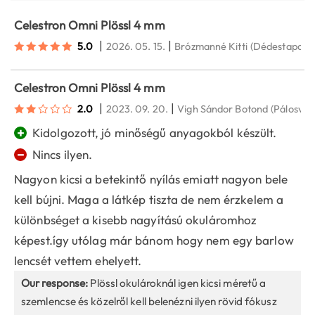
Celestron Omni Plössl 4 mm
|
|
5.0
2026. 05. 15.
Brózmanné Kitti
(Dédestapolcs
Celestron Omni Plössl 4 mm
|
|
2.0
2023. 09. 20.
Vigh Sándor Botond
(Pálosvör
+
Kidolgozott, jó minőségű anyagokból készült.
−
Nincs ilyen.
Nagyon kicsi a betekintő nyílás emiatt nagyon bele
kell bújni. Maga a látkép tiszta de nem érzkelem a
különbséget a kisebb nagyítású okuláromhoz
képest.így utólag már bánom hogy nem egy barlow
lencsét vettem ehelyett.
Our response:
Plössl okulároknál igen kicsi méretű a
szemlencse és közelről kell belenézni ilyen rövid fókusz