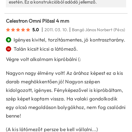
esetén. Ez a konstrukcióból adódó jellemző.
Celestron Omni Plössl 4 mm
|
|
5.0
2011. 03. 10.
Bangó János Norbert
(Pécs)
+
Igényes kivitel, torzításmentes, jó kontrasztarány.
−
Talán kicsit kicsi a látómező.
Végre volt alkalmam kipróbálni (:
Nagyon nagy élmény volt! Az árához képest ez a kis
darab meghökkentően jó! Nagyon szépen
kidolgozott, igényes. Fényképezővel is kipróbáltam,
szép képet kaptam vissza. Ha valaki gondolkodik
egy olcsó megoldáson bolygókhoz, nem fog csalódni
benne!
(A kis látómezőt persze be kell vállalni...)