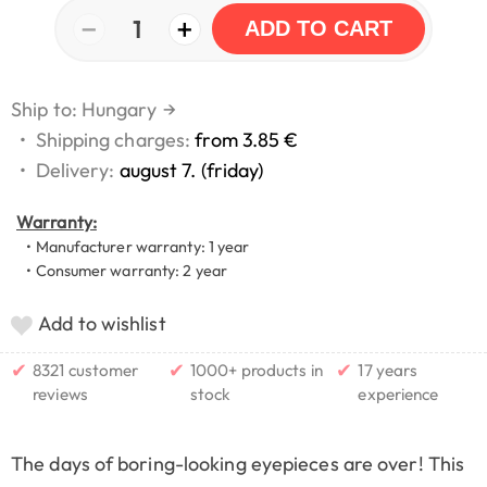
−
+
1
ADD TO CART
Ship to: Hungary
→
•
Shipping charges:
from 3.85 €
•
Delivery:
august 7. (friday)
Warranty:
• Manufacturer warranty: 1 year
• Consumer warranty: 2 year
Add to wishlist
✔
✔
✔
8321 customer
1000+ products in
17 years
reviews
stock
experience
The days of boring-looking eyepieces are over! This