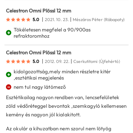
Celestron Omni Plössl 12 mm
|
|
5.0
2021. 10. 23.
Mészáros Péter
(Rábapaty)
Tökéletesen megfelel a 90/900as
+
refraktoromhoz
Celestron Omni Plössl 12 mm
|
|
5.0
2012. 09. 22.
Cserkutitomi
(Újfehértó)
kidolgozottság,mely minden részletre kitér
+
,esztétikai megjelenés
−
nem tul nagy látómező
Esztétikailag nagyon rendben van, lencsefelületek
zöld védőréteggel bevontak ,szemkagyló kellemesen
kemény és nagyon jól kialakitott.
Az okulár a kihuzatban nem szorul nem lötyög