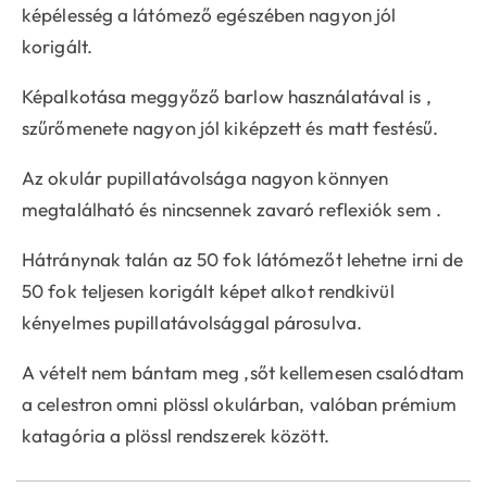
képélesség a látómező egészében nagyon jól
korigált.
Képalkotása meggyőző barlow használatával is ,
szűrőmenete nagyon jól kiképzett és matt festésű.
Az okulár pupillatávolsága nagyon könnyen
megtalálható és nincsennek zavaró reflexiók sem .
Hátránynak talán az 50 fok látómezőt lehetne irni de
50 fok teljesen korigált képet alkot rendkivül
kényelmes pupillatávolsággal párosulva.
A vételt nem bántam meg ,sőt kellemesen csalódtam
a celestron omni plössl okulárban, valóban prémium
katagória a plössl rendszerek között.