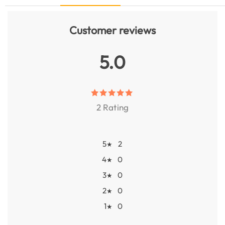
Customer reviews
5.0
2 Rating
5
2
★
4
0
★
3
0
★
2
0
★
1
0
★