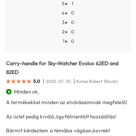
5
1
★
4
0
★
3
0
★
2
0
★
1
0
★
Carry-handle for Sky-Watcher Evolux 62ED and
82ED
|
|
5.0
2025. 07. 30.
Kutasi Robert
(Recsk)
+
Minden ok.
A termékekkel minden az elvárásaimnak megfelelő!
Az üzlet pedig kiváló,ügyfélirientált hozzáállás!
Bármit kérdeztem a témába vágóan,korrekt