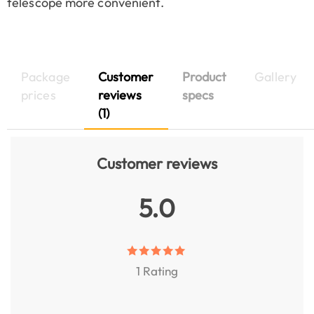
telescope more convenient.
Package
Customer
Product
Gallery
prices
reviews
specs
(1)
Customer reviews
5.0
1 Rating