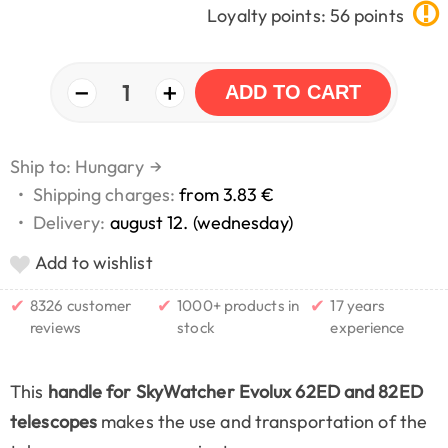
Loyalty points: 56 points
−
+
1
ADD TO CART
Ship to: Hungary
→
•
Shipping charges:
from 3.83 €
•
Delivery:
august 12. (wednesday)
Add to wishlist
✔
✔
✔
8326 customer
1000+ products in
17 years
reviews
stock
experience
This
handle for SkyWatcher Evolux 62ED and 82ED
telescopes
makes the use and transportation of the