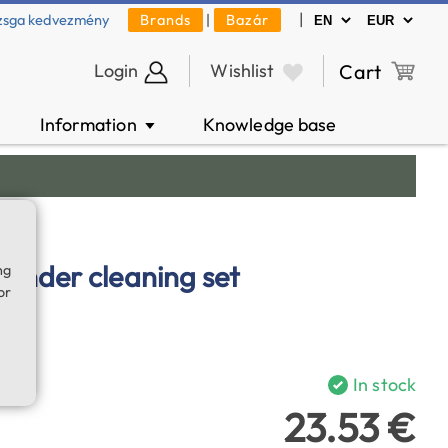
|
zsga kedvezmény
Brands
|
Bazár
Login
Wishlist
Cart
Information
Knowledge base
▼
onder cleaning set
ng
or
In stock
23.53 €