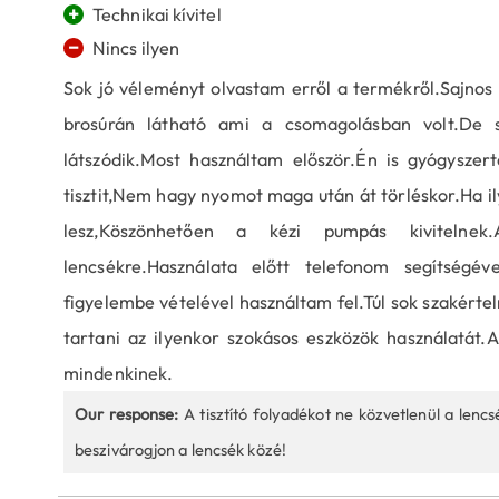
+
Technikai kívitel
−
Nincs ilyen
Sok jó véleményt olvastam erről a termékről.Sajnos 
brosúrán látható ami a csomagolásban volt.De 
látszódik.Most használtam először.Én is gyógyszert
tisztit,Nem hagy nyomot maga után át törléskor.Ha i
lesz,Köszönhetően a kézi pumpás kivitelnek
lencsékre.Használata előtt telefonom segítségév
figyelembe vételével használtam fel.Túl sok szakérte
tartani az ilyenkor szokásos eszközök használatát
mindenkinek.
Our response:
A tisztító folyadékot ne közvetlenül a lencs
beszivárogjon a lencsék közé!