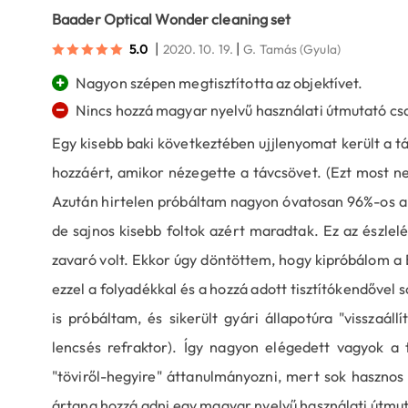
Baader Optical Wonder cleaning set
|
|
5.0
2020. 10. 19.
G. Tamás
(Gyula)
+
Nagyon szépen megtisztította az objektívet.
−
Nincs hozzá magyar nyelvű használati útmutató cs
Egy kisebb baki következtében ujjlenyomat került a tá
hozzáért, amikor nézegette a távcsövet. (Ezt most n
Azután hirtelen próbáltam nagyon óvatosan 96%-os alkoh
de sajnos kisebb foltok azért maradtak. Ez az észlel
zavaró volt. Ekkor úgy döntöttem, hogy kipróbálom a Ba
ezzel a folyadékkal és a hozzá adott tisztítókendővel
is próbáltam, és sikerült gyári állapotúra "visszaáll
lencsés refraktor). Így nagyon elégedett vagyok a 
"töviről-hegyire" áttanulmányozni, mert sok haszno
ártana hozzá adni egy magyar nyelvű használati útmuta