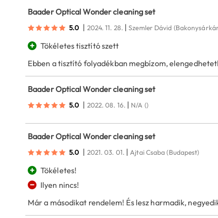
Baader Optical Wonder cleaning set
|
|
5.0
2024. 11. 28.
Szemler Dávid
(Bakonysárká
+
Tökéletes tisztító szett
Ebben a tisztító folyadékban megbízom, elengedhetet
Baader Optical Wonder cleaning set
|
|
5.0
2022. 08. 16.
N/A
()
Baader Optical Wonder cleaning set
|
|
5.0
2021. 03. 01.
Ajtai Csaba
(Budapest)
+
Tökéletes!
−
Ilyen nincs!
Már a másodikat rendelem! És lesz harmadik, negyedik, s