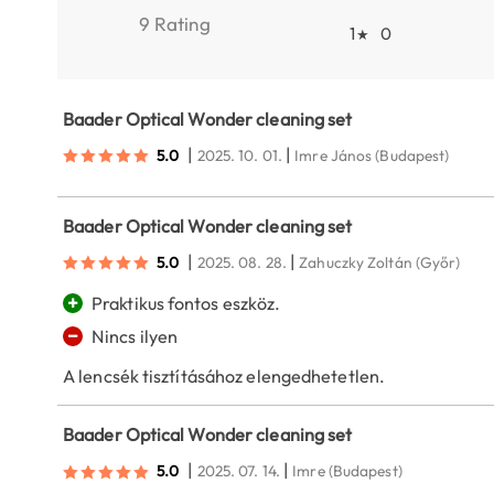
9 Rating
1
0
★
Baader Optical Wonder cleaning set
|
|
5.0
2025. 10. 01.
Imre János
(Budapest)
Baader Optical Wonder cleaning set
|
|
5.0
2025. 08. 28.
Zahuczky Zoltán
(Győr)
+
Praktikus fontos eszköz.
−
Nincs ilyen
A lencsék tisztításához elengedhetetlen.
Baader Optical Wonder cleaning set
|
|
5.0
2025. 07. 14.
Imre
(Budapest)