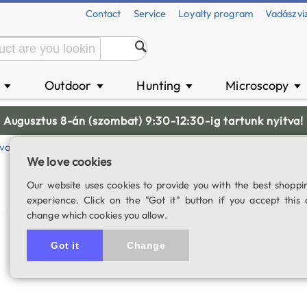
Contact
Service
Loyalty program
Vadászvi
n
Outdoor
Hunting
Microscopy
▼
▼
▼
▼
Augusztus 8-án (szombat) 9:30-12:30-ig tartunk nyitva!
vation
Baader Optical Wonder Cleaning Set
We love cookies
Baader Optical W
Our website uses cookies to provide you with the best shoppi
experience. Click on the "Got it" button if you accept this 
SKU: 03163
change which cookies you allow.
5.0
9 rating
Got it
Change