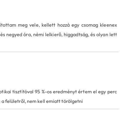
ítottam meg vele, kellett hozzá egy csomag kleenex
 és negyed óra, némi lelkierő, higgadtság, és olyan lett
tikai tisztítóval 95 %-os eredményt értem el egy perc
a felületről, nem kell emiatt törölgetni