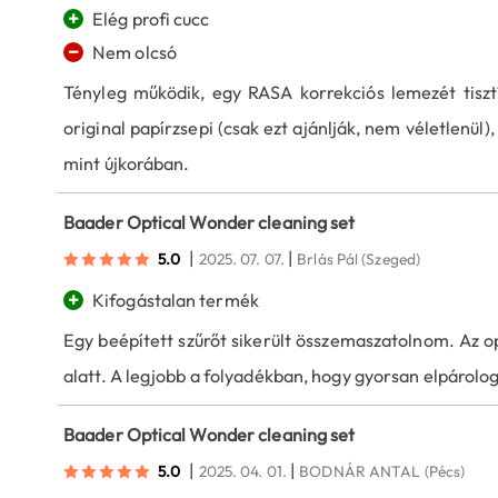
+
Elég profi cucc
−
Nem olcsó
Tényleg működik, egy RASA korrekciós lemezét tiszt
original papírzsepi (csak ezt ajánlják, nem véletlenül),
mint újkorában.
Baader Optical Wonder cleaning set
|
|
5.0
2025. 07. 07.
Brlás Pál
(Szeged)
+
Kifogástalan termék
Egy beépített szűrőt sikerült összemaszatolnom. Az op
alatt. A legjobb a folyadékban, hogy gyorsan elpárolog 
Baader Optical Wonder cleaning set
|
|
5.0
2025. 04. 01.
BODNÁR ANTAL
(Pécs)