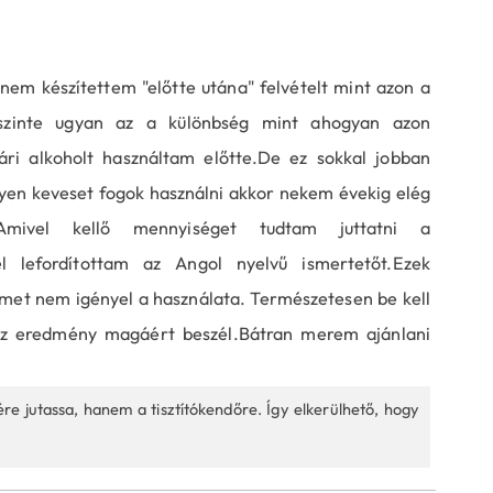
nem készítettem "előtte utána" felvételt mint azon a
szinte ugyan az a különbség mint ahogyan azon
ári alkoholt használtam előtte.De ez sokkal jobban
lyen keveset fogok használni akkor nekem évekig elég
.Amivel kellő mennyiséget tudtam juttatni a
el lefordítottam az Angol nyelvű ismertetőt.Ezek
lmet nem igényel a használata. Természetesen be kell
.Az eredmény magáért beszél.Bátran merem ajánlani
ére jutassa, hanem a tisztítókendőre. Így elkerülhető, hogy