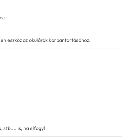
ny)
len eszköz az okulárok karbantartásához.
tb.... is, ha elfogy!