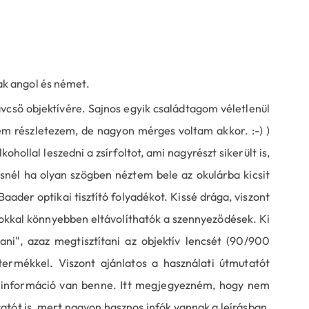
ak angol és német.
vcső objektívére. Sajnos egyik családtagom véletlenül
em részletezem, de nagyon mérges voltam akkor. :-) )
ollal leszedni a zsírfoltot, ami nagyrészt sikerült is,
ésnél ha olyan szögben néztem bele az okulárba kicsit
ader optikai tisztító folyadékot. Kissé drága, viszont
 sokkal könnyebben eltávolíthatók a szennyeződések. Ki
ítani", azaz megtisztítani az objektív lencsét (90/900
termékkel. Viszont ajánlatos a használati útmutatót
s információ van benne. Itt megjegyezném, hogy nem
tót is, mert nagyon hasznos infók vannak a leírásban,