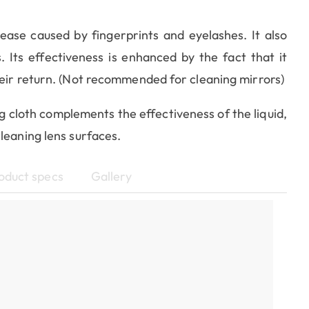
rease caused by fingerprints and eyelashes. It also
. Its effectiveness is enhanced by the fact that it
heir return. (Not recommended for cleaning mirrors)
 cloth complements the effectiveness of the liquid,
leaning lens surfaces.
oduct specs
Gallery