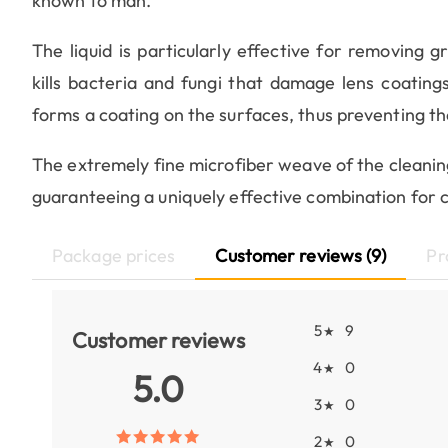
known to man.
The liquid is particularly effective for removing g
kills bacteria and fungi that damage lens coatings
forms a coating on the surfaces, thus preventing t
The extremely fine microfiber weave of the cleaning
guaranteeing a uniquely effective combination for c
Package prices
Customer reviews (9)
Pr
5
9
★
Customer reviews
4
0
★
5.0
3
0
★
2
0
★