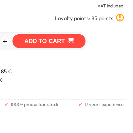
VAT included
Loyalty points: 85 points
+
ADD TO CART
.85 €
y)
✔
✔
1000+ products in stock
17 years experience