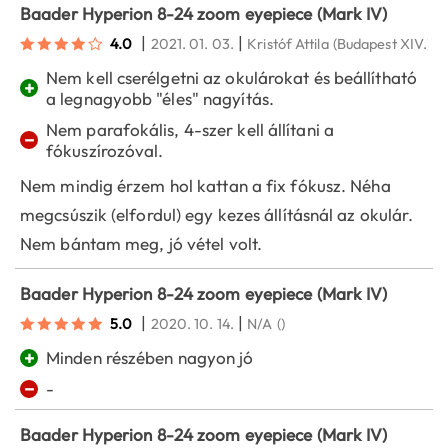
Baader Hyperion 8-24 zoom eyepiece (Mark IV)
|
|
4.0
2021. 01. 03.
Kristóf Attila
(Budapest XIV.)
Nem kell cserélgetni az okulárokat és beállítható
+
a legnagyobb "éles" nagyítás.
Nem parafokális, 4-szer kell állítani a
−
fókuszírozóval.
Nem mindig érzem hol kattan a fix fókusz. Néha
megcsúszik (elfordul) egy kezes állításnál az okulár.
Nem bántam meg, jó vétel volt.
Baader Hyperion 8-24 zoom eyepiece (Mark IV)
|
|
5.0
2020. 10. 14.
N/A
()
+
Minden részében nagyon jó
−
-
Baader Hyperion 8-24 zoom eyepiece (Mark IV)