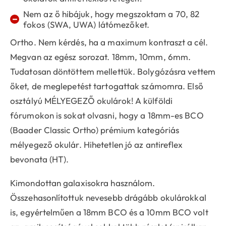
Nem az ő hibájuk, hogy megszoktam a 70, 82
−
fokos (SWA, UWA) látómezőket.
Ortho. Nem kérdés, ha a maximum kontraszt a cél.
Megvan az egész sorozat. 18mm, 10mm, 6mm.
Tudatosan döntöttem mellettük. Bolygózásra vettem
őket, de meglepetést tartogattak számomra. Első
osztályú MÉLYEGEZŐ okulárok! A külföldi
fórumokon is sokat olvasni, hogy a 18mm-es BCO
(Baader Classic Ortho) prémium kategóriás
mélyegező okulár. Hihetetlen jó az antireflex
bevonata (HT).
Kimondottan galaxisokra használom.
Összehasonlítottuk nevesebb drágább okulárokkal
is, egyértelműen a 18mm BCO és a 10mm BCO volt