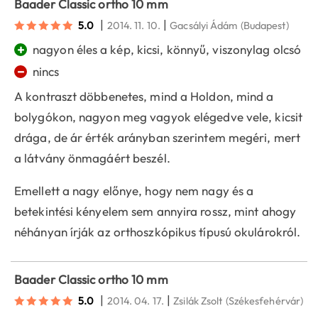
Baader Classic ortho 10 mm
|
|
5.0
2014. 11. 10.
Gacsályi Ádám
(Budapest)
+
nagyon éles a kép, kicsi, könnyű, viszonylag olcsó
−
nincs
A kontraszt döbbenetes, mind a Holdon, mind a
bolygókon, nagyon meg vagyok elégedve vele, kicsit
drága, de ár érték arányban szerintem megéri, mert
a látvány önmagáért beszél.
Emellett a nagy előnye, hogy nem nagy és a
betekintési kényelem sem annyira rossz, mint ahogy
néhányan írják az orthoszkópikus típusú okulárokról.
Baader Classic ortho 10 mm
|
|
5.0
2014. 04. 17.
Zsilák Zsolt
(Székesfehérvár)