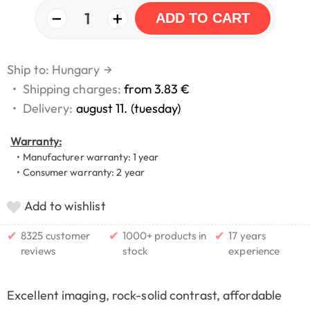
−
+
1
ADD TO CART
Ship to: Hungary
→
•
Shipping charges:
from 3.83 €
•
Delivery:
august 11. (tuesday)
Warranty:
• Manufacturer warranty: 1 year
• Consumer warranty: 2 year
Add to wishlist
✔
✔
✔
8325 customer
1000+ products in
17 years
reviews
stock
experience
Excellent imaging, rock-solid contrast, affordable