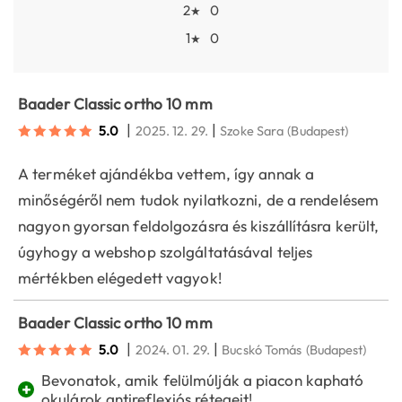
2
0
★
1
0
★
Baader Classic ortho 10 mm
|
|
5.0
2025. 12. 29.
Szoke Sara
(Budapest)
A terméket ajándékba vettem, így annak a
minőségéről nem tudok nyilatkozni, de a rendelésem
nagyon gyorsan feldolgozásra és kiszállításra került,
úgyhogy a webshop szolgáltatásával teljes
mértékben elégedett vagyok!
Baader Classic ortho 10 mm
|
|
5.0
2024. 01. 29.
Bucskó Tomás
(Budapest)
Bevonatok, amik felülmúlják a piacon kapható
+
okulárok antireflexiós rétegeit!