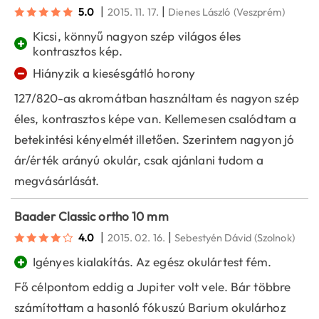
|
|
5.0
2015. 11. 17.
Dienes László
(Veszprém)
Kicsi, könnyű nagyon szép világos éles
+
kontrasztos kép.
−
Hiányzik a kiesésgátló horony
127/820-as akromátban használtam és nagyon szép
éles, kontrasztos képe van. Kellemesen csalódtam a
betekintési kényelmét illetően. Szerintem nagyon jó
ár/érték arányú okulár, csak ajánlani tudom a
megvásárlását.
Baader Classic ortho 10 mm
|
|
4.0
2015. 02. 16.
Sebestyén Dávid
(Szolnok)
+
Igényes kialakítás. Az egész okulártest fém.
Fő célpontom eddig a Jupiter volt vele. Bár többre
számítottam a hasonló fókuszú Barium okulárhoz