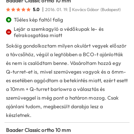
Baader Classic ortho 10 mm
|
|
5.0
2016. 01. 19.
Kovács Gábor
(Budapest)
+
Tűéles kép faltól falig
Lejár a szemkagyló a védőkupak le- és
−
felrakosgatása miatt
Sokáig gondolkoztam milyen okulárt vegyek először
a távcsőhöz, végül a legtöbben a BCO-t ajánlották
és nem is csalódtam benne. Vásároltam hozzá egy
Q-turret-et is, mivel szemüveges vagyok és a 6mm-
es esetében aggódtam a betekintés miatt, ezért esett
a 10mm + Q-turret barlowra a választás és
szemüveggel is még pont a határon mozog. Csak
ajánlani tudom, megbecsült darabja lesz a
készletnek.
Baader Classic ortho 10 mm