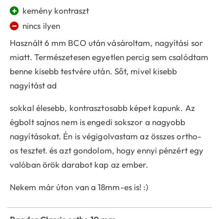
+
kemény kontraszt
−
nincs ilyen
Használt 6 mm BCO után vásároltam, nagyítási sor
miatt. Természetesen egyetlen percig sem csalódtam
benne kisebb testvére után. Sőt, mivel kisebb
nagyítást ad
sokkal élesebb, kontrasztosabb képet kapunk. Az
égbolt sajnos nem is engedi sokszor a nagyobb
nagyításokat. Én is végigolvastam az összes ortho-
os tesztet. és azt gondolom, hogy ennyi pénzért egy
valóban örök darabot kap az ember.
Nekem már úton van a 18mm-es is! :)