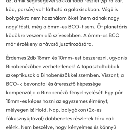
az, amik segítségével sokkal több részlet (spirálkar,
köd, porsáv) volt látható a galaxisokban. Végülis
bolygókra nem használom őket (nem adnak nagy
nagyítást), még a 6mm-es BCO-t sem. Őt planetáris
ködökre veszem elő szívesebben. A 6mm-es BCO
már érzékeny a távcső jusztírozására.
Érdemes 2db 18mm és 10mm-est beszerezni, ugyanis
Binobenézőben verhetetlenek! A tapasztaltabbak
szkeptikusak a Binobenézőkkel szemben. Viszont, a
BCO-k bevonatai és áteresztő képessége
kompenzálja a Binobenéző fényelnyelését! Egy pár
18mm-es képes hozni az egyszemes élményt,
mélyegen is! Hold, Nap, bolygókon (2x-es
fókusznyújtóval) döbbenetes részletek tárulnak
elénk. Nem beszélve, hogy kényelmes és könnyű