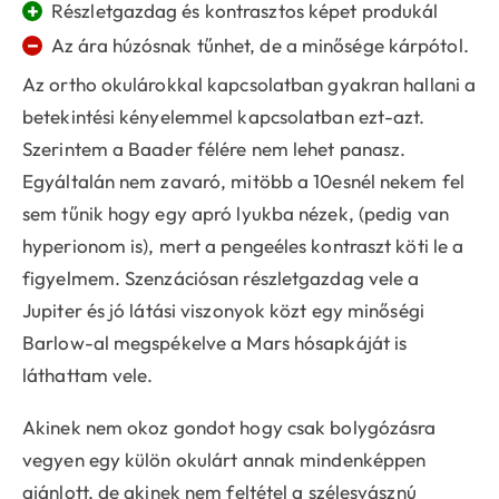
+
Részletgazdag és kontrasztos képet produkál
−
Az ára húzósnak tűnhet, de a minősége kárpótol.
Az ortho okulárokkal kapcsolatban gyakran hallani a
betekintési kényelemmel kapcsolatban ezt-azt.
Szerintem a Baader félére nem lehet panasz.
Egyáltalán nem zavaró, mitöbb a 10esnél nekem fel
sem tűnik hogy egy apró lyukba nézek, (pedig van
hyperionom is), mert a pengeéles kontraszt köti le a
figyelmem. Szenzációsan részletgazdag vele a
Jupiter és jó látási viszonyok közt egy minőségi
Barlow-al megspékelve a Mars hósapkáját is
láthattam vele.
Akinek nem okoz gondot hogy csak bolygózásra
vegyen egy külön okulárt annak mindenképpen
ajánlott, de akinek nem feltétel a szélesvásznú