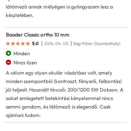
látómező annak mélyégen is gyöngyszem lesz a
készletében.
Baader Classic ortho 10 mm
|
|
5.0
2014. 04. 03.
Sági Péter
(Szombathely)
+
Minden
−
Nincs ilyen
A célom egy olyan okulár vásárlása volt, amely
minden szempontból (kontraszt, fényerő, felbontás)
jól teljesít. Használt távcső: 200/1200 SW Dobson. A
sokat emlegetett betekintési kényelemmel nincs
semmi gondom, és látómező is elegendő. Csak
ajánlani tudom.