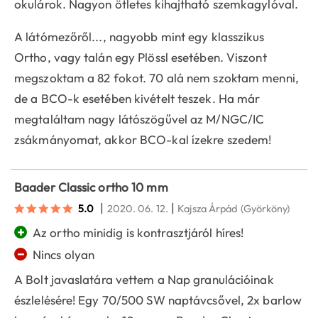
okulárok. Nagyon ötletes kihajtható szemkagylóval.
A látómezőről..., nagyobb mint egy klasszikus
Ortho, vagy talán egy Plössl esetében. Viszont
megszoktam a 82 fokot. 70 alá nem szoktam menni,
de a BCO-k esetében kivételt teszek. Ha már
megtaláltam nagy látószögűvel az M/NGC/IC
zsákmányomat, akkor BCO-kal ízekre szedem!
Baader Classic ortho 10 mm
|
|
5.0
2020. 06. 12.
Kajsza Árpád
(Györköny)
+
Az ortho minidig is kontrasztjáról híres!
−
Nincs olyan
A Bolt javaslatára vettem a Nap granulációinak
észlelésére! Egy 70/500 SW naptávcsővel, 2x barlow