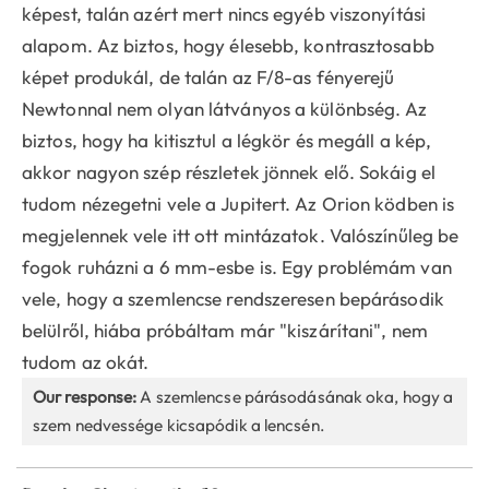
képest, talán azért mert nincs egyéb viszonyítási
alapom. Az biztos, hogy élesebb, kontrasztosabb
képet produkál, de talán az F/8-as fényerejű
Newtonnal nem olyan látványos a különbség. Az
biztos, hogy ha kitisztul a légkör és megáll a kép,
akkor nagyon szép részletek jönnek elő. Sokáig el
tudom nézegetni vele a Jupitert. Az Orion ködben is
megjelennek vele itt ott mintázatok. Valószínűleg be
fogok ruházni a 6 mm-esbe is. Egy problémám van
vele, hogy a szemlencse rendszeresen bepárásodik
belülről, hiába próbáltam már "kiszárítani", nem
tudom az okát.
Our response:
A szemlencse párásodásának oka, hogy a
szem nedvessége kicsapódik a lencsén.