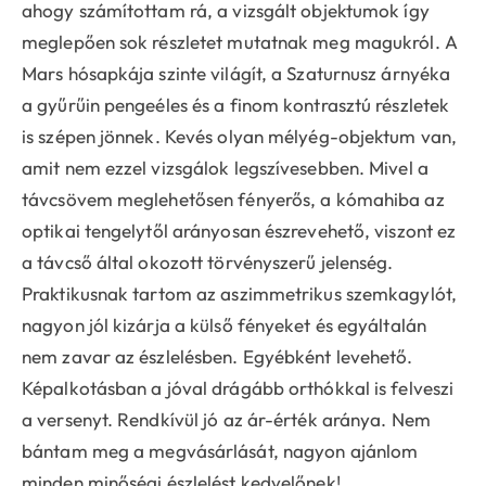
ahogy számítottam rá, a vizsgált objektumok így
meglepően sok részletet mutatnak meg magukról. A
Mars hósapkája szinte világít, a Szaturnusz árnyéka
a gyűrűin pengeéles és a finom kontrasztú részletek
is szépen jönnek. Kevés olyan mélyég-objektum van,
amit nem ezzel vizsgálok legszívesebben. Mivel a
távcsövem meglehetősen fényerős, a kómahiba az
optikai tengelytől arányosan észrevehető, viszont ez
a távcső által okozott törvényszerű jelenség.
Praktikusnak tartom az aszimmetrikus szemkagylót,
nagyon jól kizárja a külső fényeket és egyáltalán
nem zavar az észlelésben. Egyébként levehető.
Képalkotásban a jóval drágább orthókkal is felveszi
a versenyt. Rendkívül jó az ár-érték aránya. Nem
bántam meg a megvásárlását, nagyon ajánlom
minden minőségi észlelést kedvelőnek!