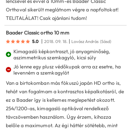
lencsével és evvel a 10mm-es Baader Classic
Orthoval sikerült meglátnom végre a napfoltokat!
TELITALÁLAT! Csak ajánlani tudom!
Baader Classic ortho 10 mm
|
|
5.0
2018. 09. 18.
Lovász András
(Sásd)
Kimagasló képkontraszt, jó anyagminőség,
+
aszimmetrikus szemkagyló, kicsi súly
Jó lenne egy plusz védőkupak arra az esetre, ha
−
levenném a szemkagylót
Van a birtokomban más fókuszú japán HD ortho is,
tehát van fogalmam a kontrasztos képalkotásról, de
ez a Baader így is kellemes meglepetést okozott.
254/1200-as, kimagasló optikával rendelkező
távcsövemben használom. Úgy érzem, kihozza
belőle a maximumot. Az égi háttér sötétebb, mint