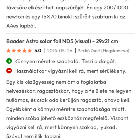
távcsőre elkészítheti napszűrőjét. Én egy 200/1000
newton és egy 15X70 binokli szűrőit szabtam ki az
A4es lapból.
Baader Astro solar foil ND5 (visual) - 29x21 cm
|
|
5.0
2016. 05. 26.
Perkó Zsolt
(Nagykanizsa)
+
Könnyen méretre szabható. Teszi a dolgát.
−
Használatkor vigyázni kell rá, mert sérülékeny.
Egy kis kézügyesség nem árt a foglalatba
helyezéskor, ragasztáskor, hogy a felülete ne legyen
hullámos, és csak oda kerüljön ragasztó, ahova kell.
Egyébként a könnyű méretre szabhatósága miatt,
minden szóba jöhető eszközhöz megfelelő. Viszont
vigyázni kell rá, mert könnyen szakad, lyukad.
Szóval nem illik tapizni!