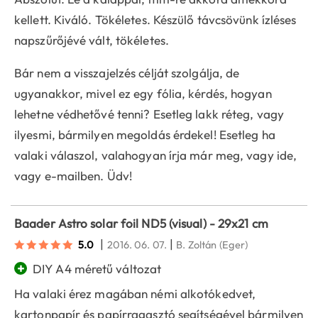
kellett. Kiváló. Tökéletes. Készülő távcsövünk ízléses
napszűrőjévé vált, tökéletes.
Bár nem a visszajelzés célját szolgálja, de
ugyanakkor, mivel ez egy fólia, kérdés, hogyan
lehetne védhetővé tenni? Esetleg lakk réteg, vagy
ilyesmi, bármilyen megoldás érdekel! Esetleg ha
valaki válaszol, valahogyan írja már meg, vagy ide,
vagy e-mailben. Üdv!
Baader Astro solar foil ND5 (visual) - 29x21 cm
|
|
5.0
2016. 06. 07.
B. Zoltán
(Eger)
+
DIY A4 méretű változat
Ha valaki érez magában némi alkotókedvet,
kartonpapír és papírragasztó segítségével bármilyen