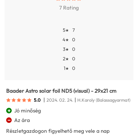
7 Rating
5
7
★
4
0
★
3
0
★
2
0
★
1
0
★
Baader Astro solar foil ND5 (visual) - 29x21 cm
|
|
5.0
2024. 02. 24.
H.Karoly
(Balassagyarmat)
+
Jó minőség
−
Az ára
Részletgazdogon figyelhető meg vele a nap