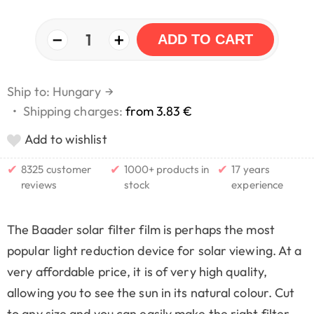
−
+
1
ADD TO CART
Ship to: Hungary
→
•
Shipping charges:
from 3.83 €
Add to wishlist
✔
✔
✔
8325 customer
1000+ products in
17 years
reviews
stock
experience
The Baader solar filter film is perhaps the most
popular light reduction device for solar viewing. At a
very affordable price, it is of very high quality,
allowing you to see the sun in its natural colour. Cut
to any size and you can easily make the right filter