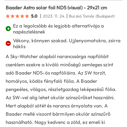
Baader Astro solar foil ND5 (visual) - 29x21 cm
|
|
5.0
2023. 11. 24.
Bucskó Tomás
(Budapest)
Ez a legolcsóbb és legjobb alternatívája a
+
napészlelésnek
Vékony, könnyen szakad. Ujjlenyomatokra, zsírra
−
háklis
A Sky-Watcher alapból narancssárga napfóliáit
cserélem ezekre a kiváló minőségű semleges színt
adó Baader ND5-ös napfóliáira. Az SW torzít,
homályos, ködös fényfaló fólia. A Baader
pengeéles, világos, részletgazdag leképezésű fólia.
Az SW-vel alig lehet okulár színszűrőket használni.
Mert alapból sötét és narancs árnyalata van. A
Baader mellé viszont bármilyen okulár színszűrő
használható. Nagy kedvenc a zöld, ez emeli ki