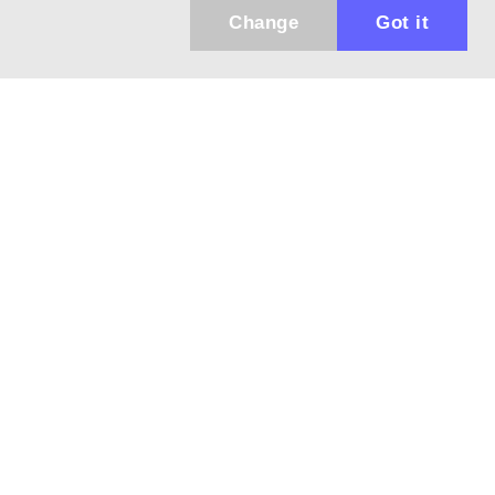
Change
Got it
Küldhetünk értesítőt az újdonságainkról és
az akciós ajánlatainkról?
Ajándék 3000 Ft értékű kupon kódot is kapsz.
IGEN, KÉREM!