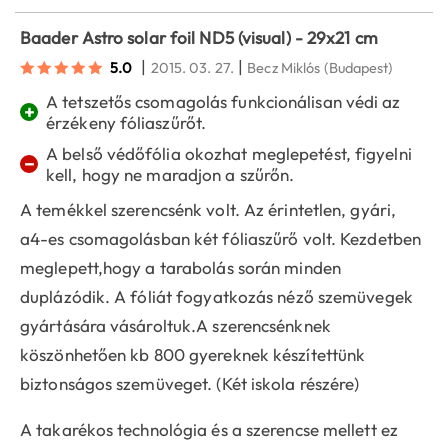
Baader Astro solar foil ND5 (visual) - 29x21 cm
|
|
5.0
2015. 03. 27.
Becz Miklós
(Budapest)
A tetszetős csomagolás funkcionálisan védi az
+
érzékeny fóliaszűrőt.
A belső védőfólia okozhat meglepetést, figyelni
−
kell, hogy ne maradjon a szűrőn.
A temékkel szerencsénk volt. Az érintetlen, gyári,
a4-es csomagolásban két fóliaszűrő volt. Kezdetben
meglepett,hogy a tarabolás során minden
duplázódik. A fóliát fogyatkozás néző szemüvegek
gyártására vásároltuk.A szerencsénknek
köszönhetően kb 800 gyereknek készítettünk
biztonságos szemüveget. (Két iskola részére)
A takarékos technológia és a szerencse mellett ez