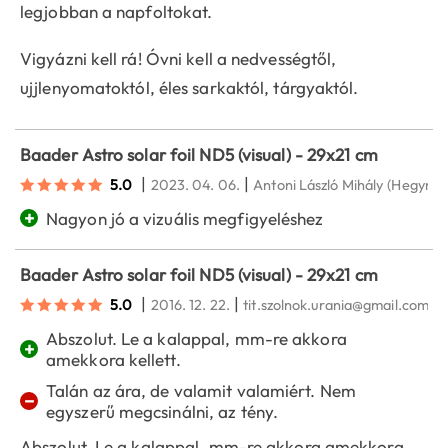
legjobban a napfoltokat.
Vigyázni kell rá! Óvni kell a nedvességtől,
ujjlenyomatoktól, éles sarkaktól, tárgyaktól.
Baader Astro solar foil ND5 (visual) - 29x21 cm
|
|
5.0
2023. 04. 06.
Antoni László Mihály
(Hegyma
+
Nagyon jó a vizuális megfigyeléshez
Baader Astro solar foil ND5 (visual) - 29x21 cm
|
|
5.0
2016. 12. 22.
tit.szolnok.urania@gmail.com
(
Abszolut. Le a kalappal, mm-re akkora
+
amekkora kellett.
Talán az ára, de valamit valamiért. Nem
−
egyszerű megcsinálni, az tény.
Abszolut. Le a kalappal, mm-re akkora amekkora