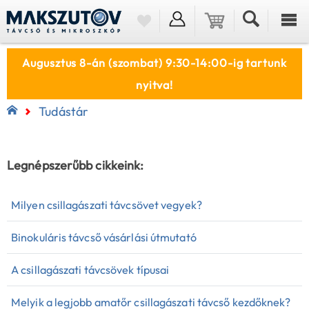
Augusztus 8-án (szombat) 9:30-14:00-ig tartunk
nyitva!
Tudástár
Legnépszerűbb cikkeink:
Milyen csillagászati távcsövet vegyek?
Binokuláris távcső vásárlási útmutató
A csillagászati távcsövek típusai
Melyik a legjobb amatőr csillagászati távcső kezdőknek?