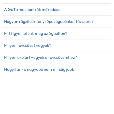
A GoTo mechanikák működése
Hogyan rögzítsük fényképezőgépünket távcsőre?
Mit figyelhetünk meg az égbolton?
Milyen távcsövet vegyek?
Milyen okulárt vegyek a távcsövemhez?
Nagyítás - a nagyobb nem mindig jobb