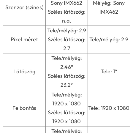
Sony IMX662
Mélyég: Sony
Szenzor (színes)
Széles látószög:
IMX462
n.a.
Tele/mélyég: 2.9
Pixel méret
Széles látószög:
Tele/mélyég: 2.9
2.7
Tele/mélyég:
2.46°
Látószög
Tele: 1°
Széles látószög:
23.2°
Tele/mélyég:
1920 x 1080
Felbontás
Tele: 1920 x 1080
Széles látószög:
1920 x 1080
Tele/mélyég: