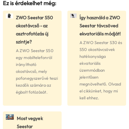
Ez is érdekelhet még:
ZWO Seestar S50
Így használd a ZWO
okostávcső - az
Seestar távcsöved
asztrofotózás új
ekvatoriális módját!
szintje?
A ZWO Seestar S30 és
S50 okostávcsövek
A ZWO Seestar S50
hatékonysága
egy mobiltelefonról
ekvatoriális
irányítható
üzemmódban
okostávcső, mely
jelentősen
pofonegyszerűvé teszi
megnövelhető. Olvasd
kezdők számára az
el cikkünket, hogy mi
égbolt fotózását.
kell ehhez.
Most vegyek
Seestar