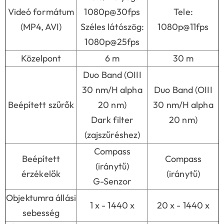
Videó formátum
1080p@30fps
Tele:
(MP4, AVI)
Széles látószög:
1080p@11fps
1080p@25fps
Közelpont
6 m
30 m
Duo Band (OIII
30 nm/H alpha
Duo Band (OIII
Beépített szűrők
20 nm)
30 nm/H alpha
Dark filter
20 nm)
(zajszűréshez)
Compass
Beépített
Compass
(iránytű)
érzékelők
(iránytű)
G-Senzor
Objektumra állási
1 x - 1440 x
20 x - 1440 x
sebesség