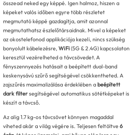
összead neked egy képpé. Igen halmoz, hiszen a
képeket valós időben egyre több részletet
megmutató képpé gazdagítja, amit azonnal
megmutathatsz észlelőtársaidnak. Mivel a képeket
az okostelefonod applikációja kezeli, nincs szükség
bonyolult kábelezésre,
WiFi
(5G & 2.4G) kapcsolaton
keresztül vezérelheted a távcsövedet. A
fényszennyezés hatásait a beépített dual-band
keskenysávú szűrő segítségével csökkentheted. A
zajszűrés maximalizálása érdeklében a
beépített
dark filter
segítségével automatikus sötétképeket is
készít a távcső.
Az alig 1.7 kg-os távcsövet könnyen magaddal
viheted akár a világ végére is. Teljesen feltöltve
6