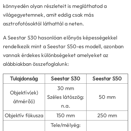
könnyedén olyan részleteit is megláthatod a
világegyetemnek, amit eddig csak más
asztrofotósoktól láthattál a neten.
A Seestar S30 hasonlóan előnyös képességekkel
rendelkezik mint a Seestar S50-es modell, azonban
vannak érdekes különbségeket amelyeket az
alábbiakban összefoglalunk:
Tulajdonság
Seestar S30
Seestar S50
30 mm
Objektív(ek)
Széles látószög:
50 mm
átmérő(i)
n.a.
Objektív fókusza
150 mm
250 mm
Tele/mélyég: