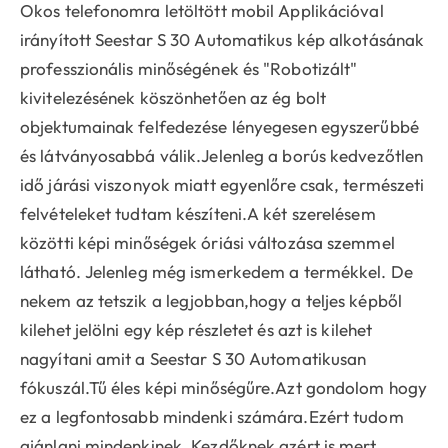
Okos telefonomra letöltött mobil Applikációval
irányított Seestar S 30 Automatikus kép alkotásának
professzionális minőségének és "Robotizált"
kivitelezésének köszönhetően az ég bolt
objektumainak felfedezése lényegesen egyszerűbbé
és látványosabbá válik.Jelenleg a borús kedvezőtlen
idő járási viszonyok miatt egyenlőre csak, természeti
felvételeket tudtam készíteni.A két szerelésem
közötti képi minőségek óriási változása szemmel
látható. Jelenleg még ismerkedem a termékkel. De
nekem az tetszik a legjobban,hogy a teljes képből
kilehet jelölni egy kép részletet és azt is kilehet
nagyítani amit a Seestar S 30 Automatikusan
fókuszál.Tű éles képi minőségűre.Azt gondolom hogy
ez a legfontosabb mindenki számára.Ezért tudom
ajánlani mindenkinek. Kezdőknek azért is mert