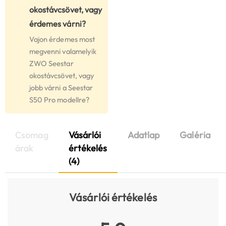
okostávcsövet, vagy
érdemes várni?
Vajon érdemes most
megvenni valamelyik
ZWO Seestar
okostávcsövet, vagy
jobb várni a Seestar
S50 Pro modellre?
Csomag
Vásárlói
Adatlap
Galéria
árak
értékelés
(4)
Vásárlói értékelés