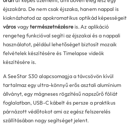
órán
át képes üzemelni, ami bőven elég lesz egy
éjszakára. De nem csak éjszaka, hanem nappal is
kiaknázhatod az apokromatikus optikád képességeit
város
vagy
természetnézésre
is. Az aplikáció
rengeteg funkcióval segíti az éjszakai és a nappali
használatot, például lehetőséget biztosít mozaik
felvételek készítésére és Timelapse videók
készítésére is.
A SeeStar S30 alapcsomagja a távcsövön kívül
tartalmaz egy ultra-könnyű erős asztali alumínium
állványt, egy mágneses rögzítésű napszűrő fóliát
foglalatban, USB-C kábelt és persze a praktikus
párnázott védőtokot ami az egész felszerelés
szállításában nagy segítséget jelent.