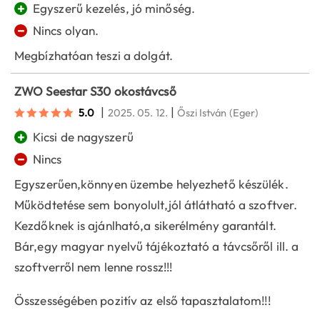
+
Egyszerű kezelés, jó minőség.
−
Nincs olyan.
Megbízhatóan teszi a dolgát.
ZWO Seestar S30 okostávcső
|
|
5.0
2025. 05. 12.
Őszi István
(Eger)
+
Kicsi de nagyszerű
−
Nincs
Egyszerűen,könnyen üzembe helyezhető készülék.
Működtetése sem bonyolult,jól átlátható a szoftver.
Kezdőknek is ajánlható,a sikerélmény garantált.
Bár,egy magyar nyelvű tájékoztató a távcsőről ill. a
szoftverről nem lenne rossz!!!
Összességében pozitív az első tapasztalatom!!!