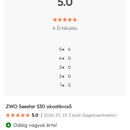
5.0
4 Értékelés
5
4
★
4
0
★
3
0
★
2
0
★
1
0
★
ZWO Seestar S30 okostávcső
|
|
5.0
2026. 01. 23.
Andi
(Szigetszentmiklós)
+
Odáig vagyok érte!