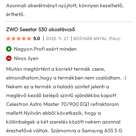
Azonnali sikerélményt nyújtott, könnyen kezelhető,
érthető.
ZWO Seestar S30 okostávcső
|
|
5.0
2025. 11. 27.
BODNÁR ANTAL
(Pécs)
+
Nagyon Profi ezért minden
−
Nincs ilyen
Miután megtörtént a korrekt termék csere,
elmondhatom,hogy a termékben nem csalódtam. :)
Nekem ez a termék a haladó szintet jelenti a
meglévő kezdő belépő szintű ajándékba kapott
Celestron Astro Master 70/900 EQ1 refraktorom
mellett.Nyilván ebből következik, hogy a
különbségek a két szerelés között nekem azonnal
érezhetővé váltak. Számomra a Samsung A55 5 G