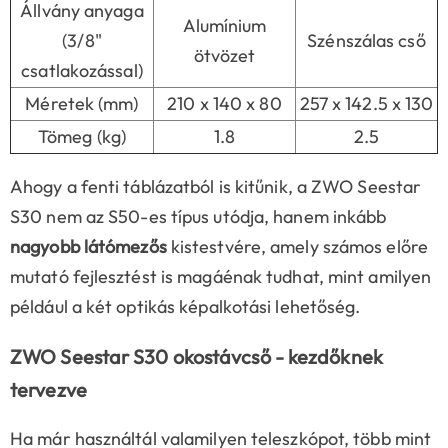
Állvány anyaga
Alumínium
(3/8"
Szénszálas cső
ötvözet
csatlakozással)
Méretek (mm)
210 x 140 x 80
257 x 142.5 x 130
Tömeg (kg)
1.8
2.5
Ahogy a fenti táblázatból is kitűnik, a ZWO Seestar
S30 nem az S50-es típus utódja, hanem inkább
nagyobb látómezős
kistestvére, amely számos előre
mutató fejlesztést is magáénak tudhat, mint amilyen
például a két optikás képalkotási lehetőség.
ZWO Seestar S30 okostávcső - kezdőknek
tervezve
Ha már használtál valamilyen teleszkópot, több mint