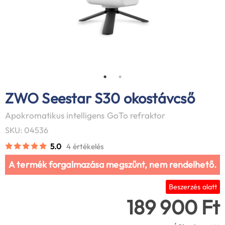
ZWO Seestar S30 okostávcső
Apokromatikus intelligens GoTo refraktor
SKU: 04536
5.0
4 értékelés
A termék forgalmazása megszűnt, nem rendelhető.
Beszerzés alatt
189 900 Ft