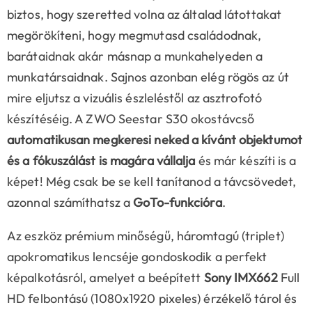
biztos, hogy szeretted volna az általad látottakat
megörökíteni, hogy megmutasd családodnak,
barátaidnak akár másnap a munkahelyeden a
munkatársaidnak. Sajnos azonban elég rögös az út
mire eljutsz a vizuális észleléstől az asztrofotó
készítéséig. A ZWO Seestar S30 okostávcső
automatikusan megkeresi neked a kívánt objektumot
és a fókuszálást is magára vállalja
és már készíti is a
képet! Még csak be se kell tanítanod a távcsövedet,
azonnal számíthatsz a
GoTo-funkcióra
.
Az eszköz prémium minőségű, háromtagú (triplet)
apokromatikus lencséje gondoskodik a perfekt
képalkotásról, amelyet a beépített
Sony IMX662
Full
HD felbontású (1080x1920 pixeles) érzékelő tárol és