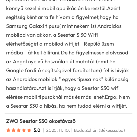
könnyű kezelni mobil applikáción keresztül.Azért
segítség ként arra felhívom a figyelmet,hogy ha
Samsung Galaxi tipusu( mint nekem is) Androidos
mobilod van akkor, a Seestar S 30 Wifi
elérhetőségét a mobilod wifijét " Repülő üzem
módba " át kell állítani.De ha figyelmesen elolvasod
az Angol nyelvű használati út mutatót (amit én
Google fordító segítségével fordítottam) fel is hívják
az Androidos mobilok " egyes típusainak" különbségi
használatára.Azt is írják,hogy a Seestar S30 wifi
elérése mobil típusoknál más és más lehet.Ergo: Nem
a Seestar S30 a hibás, ha nem tudod elérni a wifijét.
ZWO Seestar S30 okostávcső
|
|
5.0
2025. 11. 10.
Boda Zoltán
(Békéscsaba)