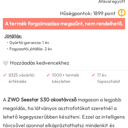
Áfával együtt
Hűségpontok: 1899 pont
A termék forgalmazása megszűnt, nem rendelhető.
Jótállás:
• Gyártói garancia: 1 év
• Fogyasztói jótállás: 2 év
Hozzáadás kedvencekhez
✔
✔
✔
8325 vásárlói
1000+ termék
17 év
értékelés
készleten
tapasztalat
A
ZWO Seestar S30 okostávcső
magasan a legjobb
megoldás, ha látványos asztrofotókat szeretnél a
lehető legegyszerűbben készíteni. Ezzel az intelligens
távcsővel azonnal elkápráztathatsz mindenkit és