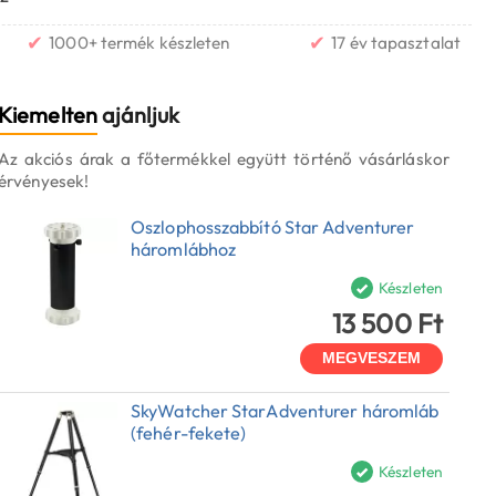
✔
✔
1000+ termék készleten
17 év tapasztalat
Kiemelten
ajánljuk
Az akciós árak a főtermékkel együtt történő vásárláskor
érvényesek!
Oszlophosszabbító Star Adventurer
háromlábhoz
Készleten
13 500 Ft
MEGVESZEM
SkyWatcher StarAdventurer háromláb
(fehér-fekete)
Készleten