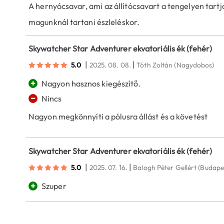
A hernyócsavar, ami az állítócsavart a tengelyen tartj
magunknál tartani észleléskor.
Skywatcher Star Adventurer ekvatoriális ék (fehér)
|
|
5.0
2025. 08. 08.
Tóth Zoltán
(Nagydobos)
+
Nagyon hasznos kiegészítő.
−
Nincs
Nagyon megkönnyíti a pólusra állást és a követést
Skywatcher Star Adventurer ekvatoriális ék (fehér)
|
|
5.0
2025. 07. 16.
Balogh Péter Gellért
(Budape
+
Szuper