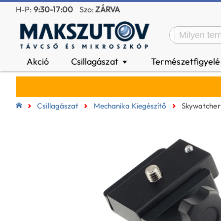
H-P:
9:30-17:00
Szo:
ZÁRVA
Akció
Csillagászat
Természetfigyel
▼
Csillagászat
Mechanika Kiegészítő
Skywatcher 