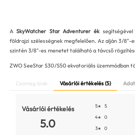
A
SkyWatcher Star Adventurer ék
segítségével
földrajzi szélességnek megfelelően. Az alján 3/8"-e
szintén 3/8"-es menetet található a távcső rögzítés
ZWO SeeStar S30/S50 ekvatoriális üzemmódban tört
Csomag árak
Vásárlói értékelés (5)
Adat
5
5
★
Vásárlói értékelés
4
0
★
5.0
3
0
★