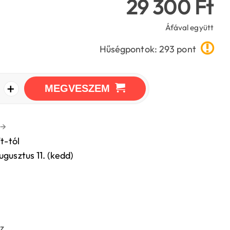
29 300 Ft
Áfával együtt
Hűségpontok: 293 pont
+
MEGVESZEM
→
t-tól
ugusztus 11. (kedd)
z