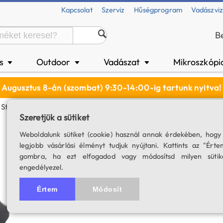
Kapcsolat
Szerviz
Hűségprogram
Vadászvi
B
és
Outdoor
Vadászat
Mikroszkópi
▼
▼
▼
Augusztus 8-án (szombat) 9:30-14:00-ig tartunk nyitva!
Star Adventurer Ekvatoriális Ék (fehér)
Szeretjük a sütiket
Skywatcher Star A
Weboldalunk sütiket (cookie) használ annak érdekében, hogy
legjobb vásárlási élményt tudjuk nyújtani. Kattints az "Érte
(fehér)
gombra, ha ezt elfogadod vagy módosítsd milyen sütik
engedélyezel.
SKU: 02859
5.0
5 értékelés
Értem
Módosít