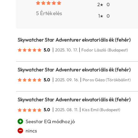
2
0
★
5 Értékelés
1
0
★
Skywatcher Star Adventurer ekvatoriális ék (fehér)
|
|
5.0
2025. 10. 17.
Fodor László
(Budapest)
Skywatcher Star Adventurer ekvatoriális ék (fehér)
|
|
5.0
2025. 09. 16.
Poros Gèza
(Törökbálint)
Skywatcher Star Adventurer ekvatoriális ék (fehér)
|
|
5.0
2025. 08. 11.
Kiss Emil
(Budapest)
+
Seestar EQ módhoz jó
−
nincs