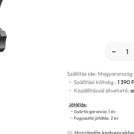
−
1
Szállítás ide: Magyarország
•
Szállítási költség :
1 390 F
•
Kiszállítással átvehető:
a
Jótállás:
• Gyártói garancia: 1 év
• Fogyasztói jótállás: 2 év
Hozzáadás kedvencekhe