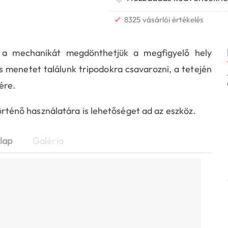
✔
8325 vásárlói értékelés
 a mechanikát megdönthetjük a megfigyelő hely
s menetet találunk tripodokra csavarozni, a tetején
ére.
énő használatára is lehetőséget ad az eszköz.
lap
Galéria