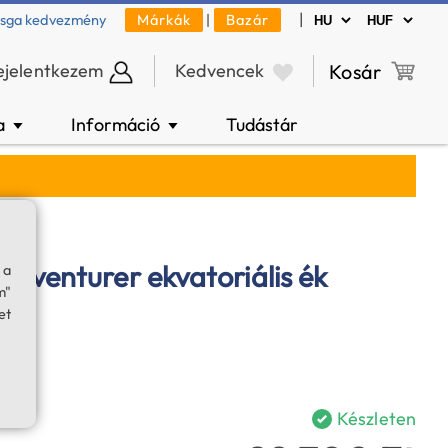
|
zsga kedvezmény
Márkák
|
Bazár
ejelentkezem
Kedvencek
Kosár
a
Információ
Tudástár
▼
▼
dventurer ekvatoriális ék
 a
m"
et
Készleten