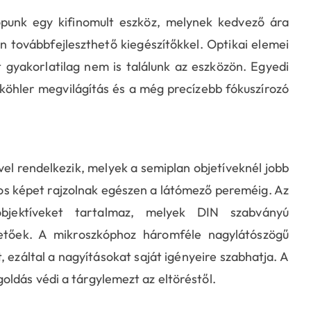
ópunk egy kifinomult eszköz, melynek kedvező ára
n továbbfejleszthető kiegészítőkkel. Optikai elemei
gyakorlatilag nem is találunk az eszközön. Egyedi
-köhler megvilágítás és a még precízebb fókuszírozó
el rendelkezik, melyek a semiplan objetíveknél jobb
tos képet rajzolnak egészen a látómező pereméig. Az
objektíveket tartalmaz, melyek DIN szabványú
etőek. A mikroszkóphoz háromféle nagylátószögű
ezáltal a nagyításokat saját igényeire szabhatja. A
ldás védi a tárgylemezt az eltöréstől.