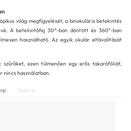
en
ikus világ megfigyelését, a binokuláris betekintés
ővé. A betekintőfej 30°-ban döntött és 360°-ban
lmesen használható. Az egyik okulár eltávolítását
szűrőket, ezen túlmenően egy erős takarófóliát,
r nincs használatban.
lap
Galéria