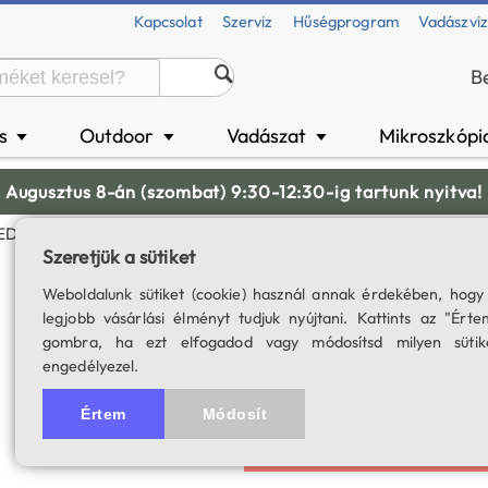
Kapcsolat
Szerviz
Hűségprogram
Vadászvi
B
és
Outdoor
Vadászat
Mikroszkópi
▼
▼
▼
Augusztus 8-án (szombat) 9:30-12:30-ig tartunk nyitva!
ED-Plan Biológiai Mikroszkóp 40x-100x-400x-1000x Nagyítással
Szeretjük a sütiket
XSP-181B-LED-Pla
Weboldalunk sütiket (cookie) használ annak érdekében, hogy
legjobb vásárlási élményt tudjuk nyújtani. Kattints az "Érte
100x-400x-1000x
gombra, ha ezt elfogadod vagy módosítsd milyen sütik
engedélyezel.
SKU: 03205
5.0
1 értékelés
Értem
Módosít
A termék for