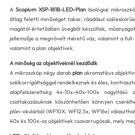
A
Scopium XSP-181B-LED-Plan
biológiai mikroszk
átlag feletti minőséget takar, ráadásul széleskörűe
magától értetődően üvegből készültek, műanyagot 
jellemzője a megnövelt méretű váz, valamint a full
valamint a plan objektívek.
A minőség az objektíveknél kezdődik
A mikroszkóp négy darab
plan
akromatikus objektívv
szélkorrigáltsággal rendelkeznek és éles, kontrasz
alapfelszereltség 4x-10x-40x-100x nagyítású 
csatlakozásuknak köszönhetően könnyen cserélh
plán-okulárból (WF10X, WF12.5x, WF16x) választhat, 
40x és 100x-os objektívek csavarrugósak, mely mego