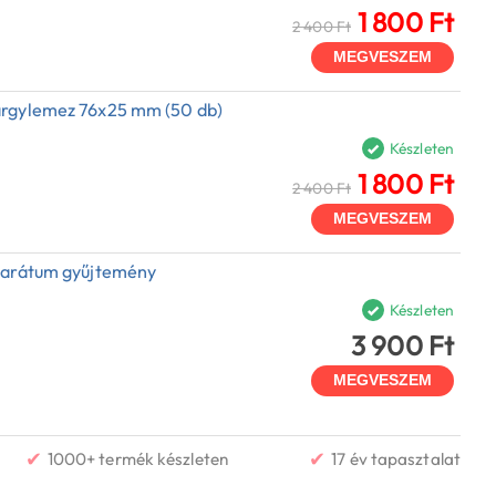
1 800 Ft
2 400 Ft
MEGVESZEM
árgylemez 76x25 mm (50 db)
Készleten
1 800 Ft
2 400 Ft
MEGVESZEM
parátum gyűjtemény
Készleten
3 900 Ft
MEGVESZEM
✔
✔
1000+ termék készleten
17 év tapasztalat