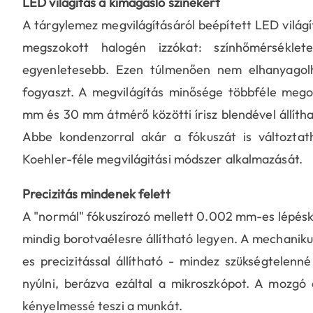
LED világítás a kimagasló színekért
A tárgylemez megvilágításáról beépített LED világí
megszokott halogén izzókat: színhőmérséklet
egyenletesebb. Ezen túlmenően nem elhanyagol
fogyaszt. A megvilágítás minősége többféle megol
mm és 30 mm átmérő közötti írisz blendével állítha
Abbe kondenzorral akár a fókuszát is változtath
Koehler-féle megvilágitási módszer alkalmazását.
Precizitás mindenek felett
A "normál" fókuszírozó mellett 0.002 mm-es lépéskö
mindig borotvaélesre állítható legyen. A mechaniku
es precizitással állítható - mindez szükségtelenn
nyúlni, berázva ezáltal a mikroszkópot. A mozgó 
kényelmessé teszi a munkát.