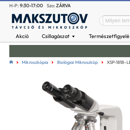
H-P:
9:30-17:00
Szo:
ZÁRVA
Akció
Csillagászat
Természetfigyel
▼
Mikroszkópia
Biológiai Mikroszkóp
XSP-181B-L