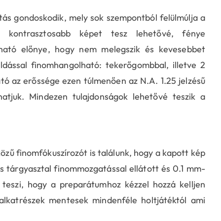
tás gondoskodik, mely sok szempontból felülmúlja a
e kontrasztosabb képet tesz lehetővé, fénye
ható előnye, hogy nem melegszik és kevesebbet
dással finomhangolható: tekerőgombbal, illetve 2
tó az erőssége ezen túlmenően az N.A. 1.25 jelzésű
atjuk. Mindezen tulajdonságok lehetővé teszik a
zű finomfókuszírozót is találunk, hogy a kapott kép
s tárgyasztal finommozgatással ellátott és 0.1 mm-
é teszi, hogy a preparátumhoz kézzel hozzá kelljen
alkatrészek mentesek mindenféle holtjátéktól ami