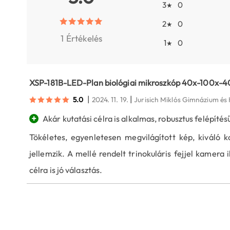
3
0
★
2
0
★
1 Értékelés
1
0
★
XSP-181B-LED-Plan biológiai mikroszkóp 40x-100x-4
|
|
5.0
2024. 11. 19.
Jurisich Miklós Gimnázium és 
+
Akár kutatási célra is alkalmas, robusztus felépítésű
Tökéletes, egyenletesen megvilágított kép, kiváló 
jellemzik. A mellé rendelt trinokuláris fejjel kamera i
célra is jó választás.