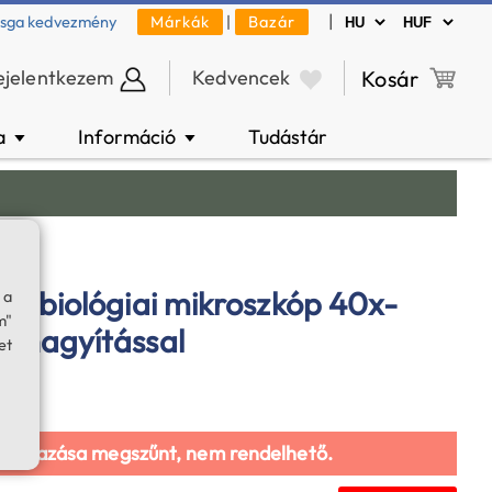
|
zsga kedvezmény
Márkák
|
Bazár
ejelentkezem
Kedvencek
Kosár
a
Információ
Tudástár
▼
▼
n biológiai mikroszkóp 40x-
 a
m"
 nagyítással
et
galmazása megszűnt, nem rendelhető.