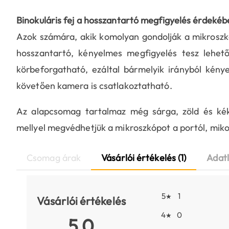
Binokuláris fej a hosszantartó megfigyelés érdekéb
Azok számára, akik komolyan gondolják a mikroszkóp
hosszantartó, kényelmes megfigyelés tesz lehet
körbeforgatható, ezáltal bármelyik irányból kénye
követően kamera is csatlakoztatható.
Az alapcsomag tartalmaz még sárga, zöld és kék 
mellyel megvédhetjük a mikroszkópot a portól, miko
Csomag árak
Vásárlói értékelés (1)
Adat
5
1
★
Vásárlói értékelés
4
0
★
5.0