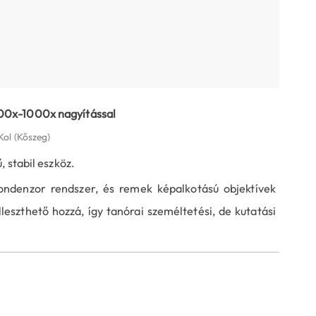
00x-1000x nagyítással
Kol
(Kőszeg)
, stabil eszköz.
kondenzor rendszer, és remek képalkotású objektívek
lleszthető hozzá, így tanórai személtetési, de kutatási