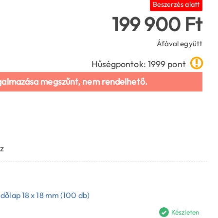
Beszerzés alatt
199 900 Ft
Áfával együtt
Hűségpontok: 1999 pont
galmazása megszűnt, nem rendelhető.
z
dőlap 18 x 18 mm (100 db)
Készleten