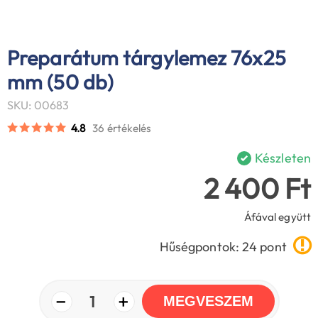
Preparátum tárgylemez 76x25
mm (50 db)
SKU: 00683
4.8
36 értékelés
Készleten
2 400 Ft
Áfával együtt
Hűségpontok: 24 pont
−
+
1
MEGVESZEM