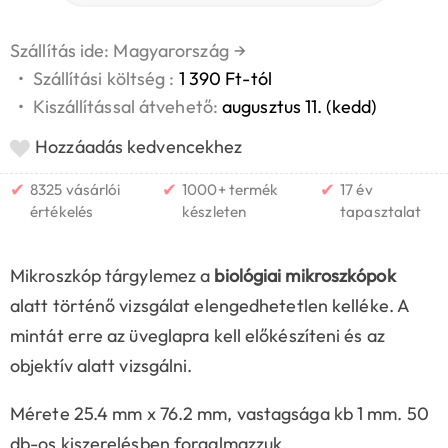
Szállítás ide: Magyarország
→
•
Szállítási költség :
1 390 Ft-tól
•
Kiszállítással átvehető:
augusztus 11. (kedd)
Hozzáadás kedvencekhez
✔
✔
✔
8325 vásárlói
1000+ termék
17 év
értékelés
készleten
tapasztalat
Mikroszkóp tárgylemez a
biológiai mikroszkópok
alatt történő vizsgálat elengedhetetlen kelléke. A
mintát erre az üveglapra kell előkészíteni és az
objektív alatt vizsgálni.
Mérete 25.4 mm x 76.2 mm, vastagsága kb 1 mm. 50
db-os kiszerelésben forgalmazzuk.