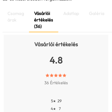
Csomag
Vásárlói
Adatlap
Galéria
árak
értékelés
(36)
Vásárlói értékelés
4.8
36 Értékelés
5
29
★
4
7
★