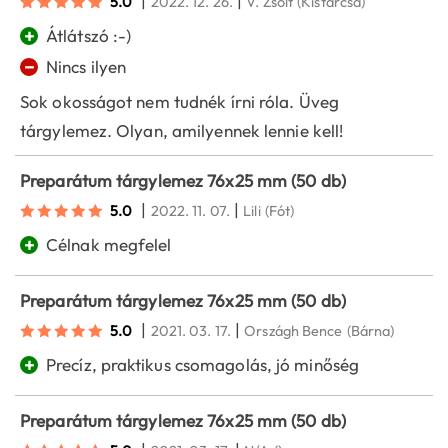
|
|
5.0
2022. 12. 26.
V. Zsolt
(Kistarcsa)
+
Átlátszó :-)
−
Nincs ilyen
Sok okosságot nem tudnék írni róla. Üveg
tárgylemez. Olyan, amilyennek lennie kell!
Preparátum tárgylemez 76x25 mm (50 db)
|
|
5.0
2022. 11. 07.
Lili
(Fót)
+
Célnak megfelel
Preparátum tárgylemez 76x25 mm (50 db)
|
|
5.0
2021. 03. 17.
Országh Bence
(Bárna)
+
Precíz, praktikus csomagolás, jó minőség
Preparátum tárgylemez 76x25 mm (50 db)