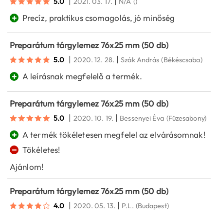
|
|
5.0
2021. 03. 17.
N/A
()
+
Precíz, praktikus csomagolás, jó minőség
Preparátum tárgylemez 76x25 mm (50 db)
|
|
5.0
2020. 12. 28.
Szák András
(Békéscsaba)
+
A leírásnak megfelelő a termék.
Preparátum tárgylemez 76x25 mm (50 db)
|
|
5.0
2020. 10. 19.
Bessenyei Éva
(Füzesabony)
+
A termék tökéletesen megfelel az elvárásomnak!
−
Tökéletes!
Ajánlom!
Preparátum tárgylemez 76x25 mm (50 db)
|
|
4.0
2020. 05. 13.
P.L.
(Budapest)