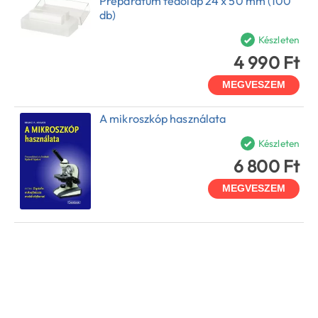
Preparátum fedőlap 24 x 50 mm (100
db)
Készleten
4 990 Ft
MEGVESZEM
A mikroszkóp használata
Készleten
6 800 Ft
MEGVESZEM