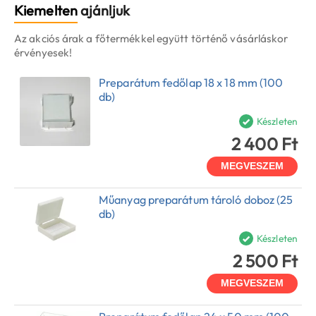
Kiemelten
ajánljuk
Az akciós árak a főtermékkel együtt történő vásárláskor
érvényesek!
Preparátum fedőlap 18 x 18 mm (100
db)
Készleten
2 400 Ft
MEGVESZEM
Műanyag preparátum tároló doboz (25
db)
Készleten
2 500 Ft
MEGVESZEM