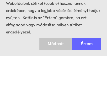
Weboldalunk sütiket (cookie) használ annak
érdekében, hogy a legjobb vásárlási élményt tudjuk
nyújtani. Kattints az "Értem" gombra, ha ezt
elfogadod vagy módosítsd milyen sütiket
engedélyezel.
Módosít
Értem
Küldhetünk értesítőt az újdonságainkról és
az akciós ajánlatainkról?