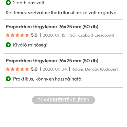
+
2 db hibas volt
Ket lemez szetvalaszthatatlanul ossze volt ragadva
Preparátum tárgylemez 76x25 mm (50 db)
|
|
5.0
2020. 01. 15.
Sári Csaba
(Füzesabony)
+
Kiváló minőség!
Preparátum tárgylemez 76x25 mm (50 db)
|
|
5.0
2020. 01. 04.
Roland Derdák
(Budapest)
+
Praktikus, könnyen használható.
TOVÁBBI ÉRTÉKELÉSEK