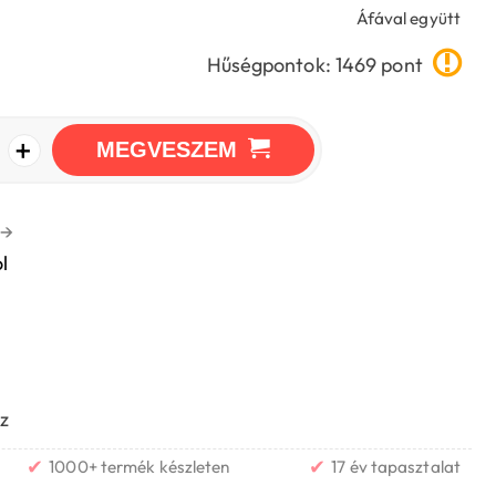
Áfával együtt
Hűségpontok: 1469 pont
+
MEGVESZEM
→
l
z
✔
✔
1000+ termék készleten
17 év tapasztalat