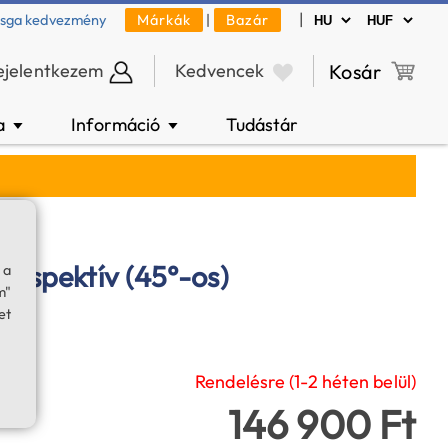
|
zsga kedvezmény
Márkák
|
Bazár
ejelentkezem
Kedvencek
Kosár
a
Információ
Tudástár
▼
▼
60 spektív (45°-os)
 a
m"
et
Rendelésre (1-2 héten belül)
146 900 Ft