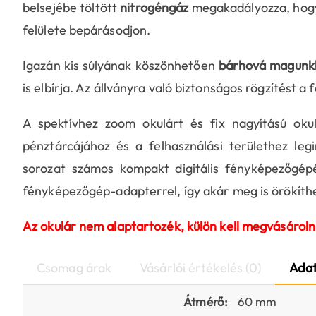
belsejébe töltött
nitrogéngáz
megakadályozza, hogy 
felülete bepárásodjon.
Igazán kis súlyának köszönhetően
bárhová magunkk
is elbírja. Az állványra való biztonságos rögzítést a 
A spektívhez zoom okulárt és fix nagyítású okul
pénztárcájához és a felhasználási területhez le
sorozat számos kompakt digitális fényképezőgépé
fényképezőgép-adapterrel, így akár meg is örökíthet
Az okulár nem alaptartozék, külön kell megvásároln
Csomag árak
Vásárlói értékelés (0)
Adat
Átmérő:
60 mm