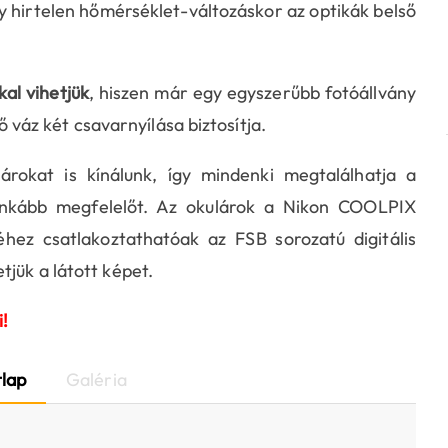
hirtelen hőmérséklet-változáskor az optikák belső
al vihetjük
, hiszen már egy egyszerűbb fotóállvány
fő váz két csavarnyílása biztosítja.
árokat is kínálunk, így mindenki megtalálhatja a
ginkább megfelelőt. Az okulárok a Nikon COOLPIX
hez csatlakoztathatóak az FSB sorozatú digitális
jük a látott képet.
i!
lap
Galéria