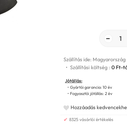
−
1
Szállítás ide: Magyarország
•
Szállítási költség :
0 Ft-tó
Jótállás:
• Gyártói garancia: 10 év
• Fogyasztói jótállás: 2 év
Hozzáadás kedvencekhe
✔
8325 vásárlói értékelés