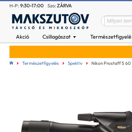
H-P:
9:30-17:00
Szo:
ZÁRVA
Akció
Csillagászat
Természetfigyel
▼
Természetfigyelés
Spektív
Nikon Prostaff 5 60