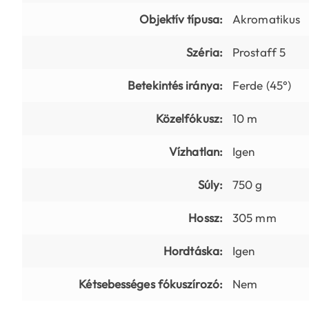
Objektív típusa:
Akromatikus
Széria:
Prostaff 5
Betekintés iránya:
Ferde (45°)
Közelfókusz:
10 m
Vízhatlan:
Igen
Súly:
750 g
Hossz:
305 mm
Hordtáska:
Igen
Kétsebességes fókuszírozó:
Nem