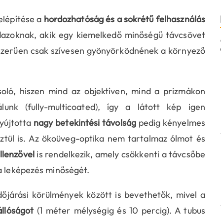
elépítése a
hordozhatóság és a sokrétű felhasználás
indazoknak, akik egy kiemelkedő minőségű távcsövet
szerűen csak szívesen gyönyörködnének a környező
csoló, hiszen mind az objektíven, mind a prizmákon
lunk (fully-multicoated), így a látott kép igen
nyújtotta
nagy betekintési távolság
pedig kényelmes
ztül is. Az ökoüveg-optika nem tartalmaz ólmot és
llenzővel
is rendelkezik, amely csökkenti a távcsőbe
 a leképezés minőségét.
őjárási körülmények között is bevethetők, mivel a
állóságot
(1 méter mélységig és 10 percig). A tubus