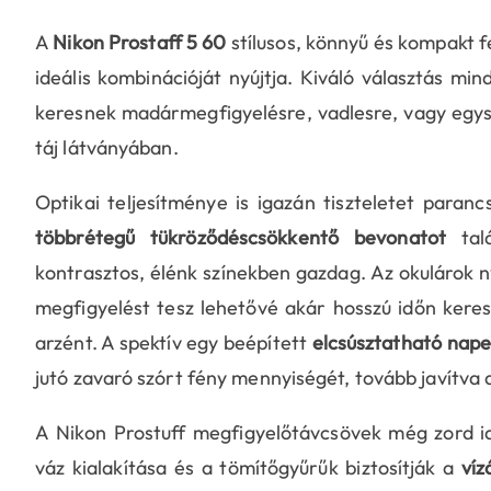
A
Nikon Prostaff 5 60
stílusos, könnyű és kompakt f
ideális kombinációját nyújtja. Kiváló választás m
keresnek madármegfigyelésre, vadlesre, vagy egy
táj látványában.
Optikai teljesítménye is igazán tiszteletet paran
többrétegű tükröződéscsökkentő bevonatot
talá
kontrasztos, élénk színekben gazdag. Az okulárok 
megfigyelést tesz lehetővé akár hosszú időn keres
arzént. A spektív egy beépített
elcsúsztatható nape
jutó zavaró szórt fény mennyiségét, tovább javítva
A Nikon Prostuff megfigyelőtávcsövek még zord id
váz kialakítása és a tömítőgyűrűk biztosítják a
víz