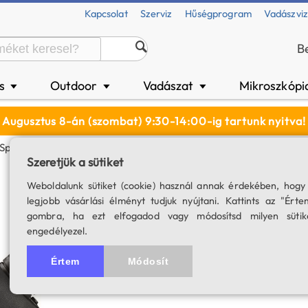
Kapcsolat
Szerviz
Hűségprogram
Vadászvi
B
és
Outdoor
Vadászat
Mikroszkópi
▼
▼
▼
Augusztus 8-án (szombat) 9:30-14:00-ig tartunk nyitva!
 Spektív (45°-Os)
Szeretjük a sütiket
Nikon Prostaff 5 
Weboldalunk sütiket (cookie) használ annak érdekében, hogy
legjobb vásárlási élményt tudjuk nyújtani. Kattints az "Érte
Okulár nélkül
gombra, ha ezt elfogadod vagy módosítsd milyen sütik
engedélyezel.
SKU: 00563
Értem
Módosít