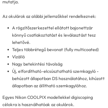
mutatja.
Az okulárok az alábbi jellemzőkkel rendelkeznek:
A rögzítőszerkezettel ellátott bajonettzár
könnyű csatlakoztatást és leválasztást tesz
lehetővé.
Teljes többrétegű bevonat (fully multicoated)
Vízálló
Nagy betekintési távolság
Új, elfordítható-elcsúsztatható szemkagyló -
behúzott állapotban DS használatához, kihúzott
állapotban az állítható szemkagylóhoz.
Egyes Nikon COOLPIX modellekkel digiscoping
célokra is használhatóak az okulárok.