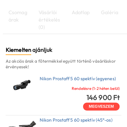
Csomag
Vásárlói
Adatlap
Galéria
árak
értékelés
(0)
Kiemelten
ajánljuk
Az akciós árak a főtermékkel együtt történő vásárláskor
érvényesek!
Nikon Prostaff 5 60 spektív (egyenes)
Rendelésre (1-2 héten belül)
146 900 Ft
MEGVESZEM
Nikon Prostaff 5 60 spektív (45°-os)