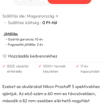
Szállítás ide: Magyarország
→
•
Szállítási költség :
0 Ft-tól
Jótállás:
• Gyártói garancia: 10 év
• Fogyasztói jótállás: 2 év
Hozzáadás kedvencekhez
✔
✔
✔
8325 vásárlói
1000+ termék
17 év
értékelés
készleten
tapasztalat
Ezeket az okulárokat Nikon Prostaff 5 spektivekhez
ajánljuk. Az első szám a 60 mm-es távcsövekben,
második a 82 mm-esekben elérhető nagyítást