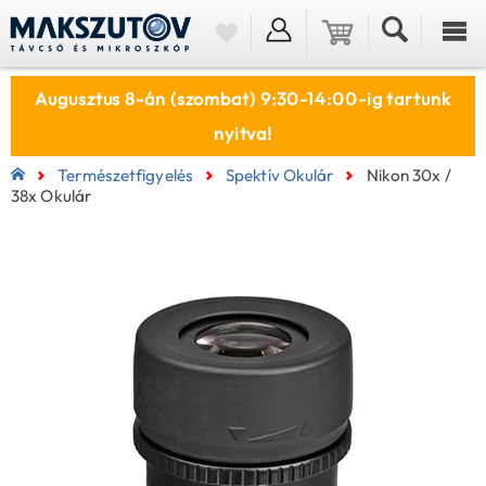
Augusztus 8-án (szombat) 9:30-14:00-ig tartunk
nyitva!
Természetfigyelés
Spektív Okulár
Nikon 30x /
38x Okulár