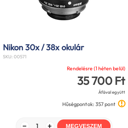
Nikon 30x / 38x okulár
SKU: 00571
Rendelésre (1 héten belül)
35 700 Ft
Áfával együtt
Hűségpontok: 357 pont
−
+
1
MEGVESZEM