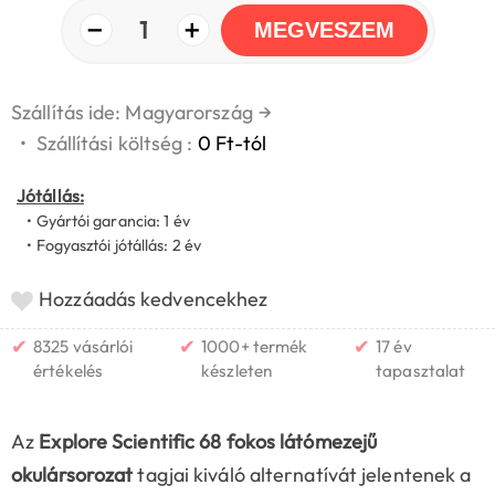
−
+
1
MEGVESZEM
Szállítás ide: Magyarország
→
•
Szállítási költség :
0 Ft-tól
Jótállás:
• Gyártói garancia: 1 év
• Fogyasztói jótállás: 2 év
Hozzáadás kedvencekhez
✔
✔
✔
8325 vásárlói
1000+ termék
17 év
értékelés
készleten
tapasztalat
Az
Explore Scientific 68 fokos látómezejű
okulársorozat
tagjai kiváló alternatívát jelentenek a