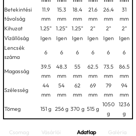
Betekintési
11.9
15.3
18.4
21.6
26.4
31
távolság
mm
mm
mm
mm
mm
mm
Kihuzat
1.25"
1.25"
1.25"
2"
2"
2"
Vízállóság
Igen
Igen
Igen
Igen
Igen
Igen
Lencsék
6
6
6
6
6
6
száma
39.5
48.3
55
62.5
73.5
86.5
Magasság
mm
mm
mm
mm
mm
mm
44
54
62
69
79
94
Szélesség
mm
mm
mm
mm
mm
mm
1050
1236
Tömeg
151 g
256 g
370 g
515 g
g
g
Csomag
Vásárlói
Adatlap
Galéria