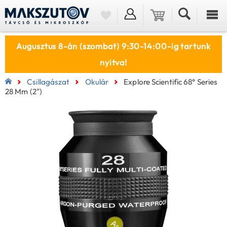
Augusztus 8-án (szombat) 9:30-14:00-ig tartunk
nyitva!
Csillagászat
Okulár
Explore Scientific 68° Series
28 Mm (2")