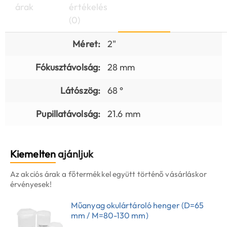
árak
értékelés
(0)
Méret:
2"
Fókusztávolság:
28 mm
Látószög:
68 °
Pupillatávolság:
21.6 mm
Kiemelten
ajánljuk
Az akciós árak a főtermékkel együtt történő vásárláskor
érvényesek!
Műanyag okulártároló henger (D=65
mm / M=80-130 mm)