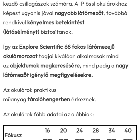
kezdő csillagászok számára. A Plössl okulárokhoz
képest ugyanis jóval
nagyobb látómezőt
, továbbá
rendkívül
kényelmes betekintést
(látásélményt)
biztosítanak.
Így az
Explore Scientific 68 fokos látómezejű
okulársorozat
tagjai kiválóan alkalmasak mind
az
objektumok megkeresésére,
mind pedig a
nagy
látómezőt igénylő megfigyelésekre.
Az okulárok praktikus
műanyag
tárolóhengerben
érkeznek.
Az okulárok főbb adatai az alábbiak:
16
20
24
28
34
40
Fókusz
mm
mm
mm
mm
mm
mm