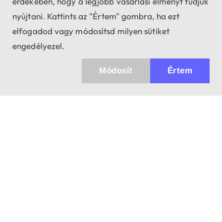
érdekében, hogy a legjobb vásárlási élményt tudjuk
nyújtani. Kattints az "Értem" gombra, ha ezt
elfogadod vagy módosítsd milyen sütiket
engedélyezel.
Módosít
Értem
Küldhetünk értesítőt az újdonságainkról és