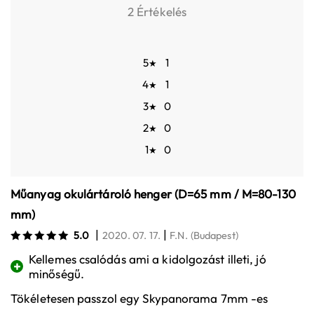
2 Értékelés
5
1
★
4
1
★
3
0
★
2
0
★
1
0
★
Műanyag okulártároló henger (D=65 mm / M=80-130
mm)
|
|
5.0
2020. 07. 17.
F.N.
(Budapest)
Kellemes csalódás ami a kidolgozást illeti, jó
+
minőségű.
Tökéletesen passzol egy Skypanorama 7mm -es