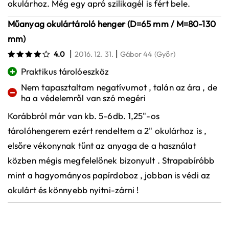
okulárhoz. Még egy apró szilikagél is fért bele.
Műanyag okulártároló henger (D=65 mm / M=80-130
mm)
|
|
4.0
2016. 12. 31.
Gábor 44
(Győr)
+
Praktikus tárolóeszköz
Nem tapasztaltam negatívumot , talán az ára , de
−
ha a védelemről van szó megéri
Korábbról már van kb. 5-6db. 1,25"-os
tárolóhengerem ezért rendeltem a 2" okulárhoz is ,
elsőre vékonynak tűnt az anyaga de a használat
közben mégis megfelelőnek bizonyult . Strapabíróbb
mint a hagyományos papírdoboz , jobban is védi az
okulárt és könnyebb nyitni-zárni !