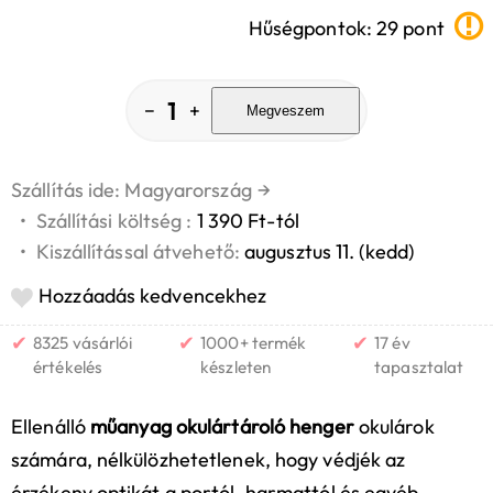
Hűségpontok: 29 pont
1
−
+
Megveszem
Szállítás ide: Magyarország
→
•
Szállítási költség :
1 390 Ft-tól
•
Kiszállítással átvehető:
augusztus 11. (kedd)
Hozzáadás kedvencekhez
✔
✔
✔
8325 vásárlói
1000+ termék
17 év
értékelés
készleten
tapasztalat
Ellenálló
műanyag okulártároló henger
okulárok
számára, nélkülözhetetlenek, hogy védjék az
érzékeny optikát a portól, harmattól és egyéb