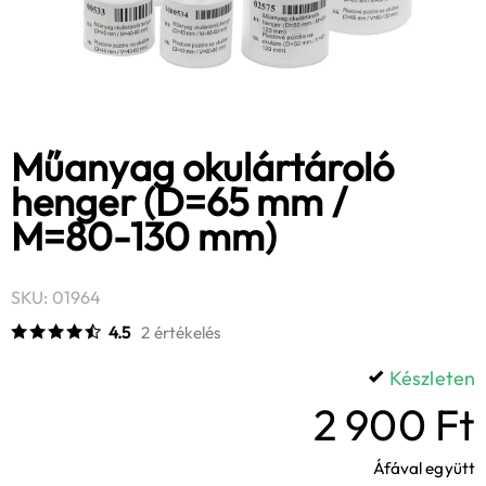
Műanyag okulártároló
henger (D=65 mm /
M=80-130 mm)
SKU: 01964
4.5
2 értékelés
Készleten
2 900 Ft
Áfával együtt