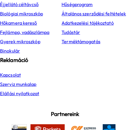
Éjjellátó céltávcső
Hűségprogram
Biológiai mikroszkóp
Általános szerződési feltételek
Hőkamera kereső
Adatkezelési tájékoztató
Fejlámpa, vadászlámpa
Tudástár
Gyerek mikroszkóp
Terméktámogatás
Binokulár
Reklamáció
Kapcsolat
Szerviz munkalap
Elállási nyilatkozat
Partnereink