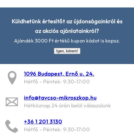
Küldhetünk értesítőt az újdonságainkról és
az akciós ajánlatainkról?
Ajándék 3000 Ft értékű kupon kódot is kapsz.
Igen, kérem!
1096 Budapest, Ernő u. 24.
Hétfő - Péntek: 9:30-17:00
info@tavcso-mikroszkop.hu
Hétköznap 24 órán belül válaszolunk
+36 1 201 3130
Hétfő - Péntek: 9:30-17:00