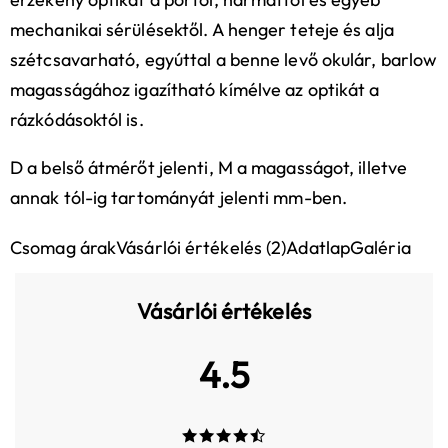
mechanikai sérülésektől. A henger teteje és alja
szétcsavarható, egyúttal a benne levő okulár, barlow
magasságához igazítható kímélve az optikát a
rázkódásoktól is.
D a belső átmérőt jelenti, M a magasságot, illetve
annak tól-ig tartományát jelenti mm-ben.
Csomag árak
Vásárlói értékelés (2)
Adatlap
Galéria
Vásárlói értékelés
4.5