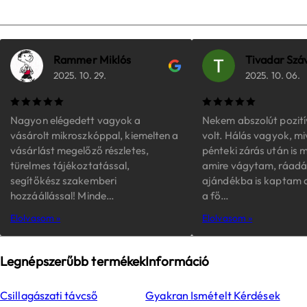
Rammer Miklós
Tivadar Szá
2025. 10. 29.
2025. 10. 06.
Nagyon elégedett vagyok a
Nekem abszolút pozit
vásárolt mikroszkóppal, kiemelten a
volt. Hálás vagyok, mi
vásárlást megelőző részletes,
pénteki zárás után i
türelmes tájékoztatással,
amire vágytam, ráadá
segítőkész szakemberi
ajándékba is kaptam a
hozzáállással! Minde…
a fő…
Elolvasom »
Elolvasom »
Legnépszerűbb termékek
Információ
Csillagászati távcső
Gyakran Ismételt Kérdések