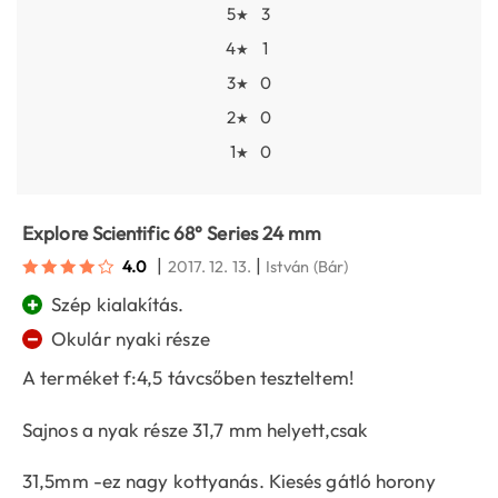
5
3
★
4
1
★
3
0
★
2
0
★
1
0
★
Explore Scientific 68° Series 24 mm
|
|
4.0
2017. 12. 13.
István
(Bár)
+
Szép kialakítás.
−
Okulár nyaki része
A terméket f:4,5 távcsőben teszteltem!
Sajnos a nyak része 31,7 mm helyett,csak
31,5mm -ez nagy kottyanás. Kiesés gátló horony