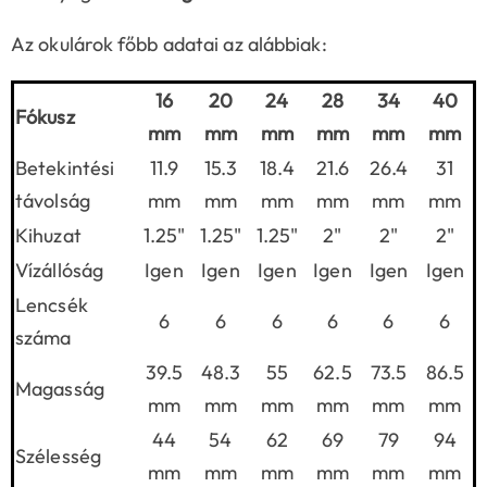
Az okulárok főbb adatai az alábbiak:
16
20
24
28
34
40
Fókusz
mm
mm
mm
mm
mm
mm
Betekintési
11.9
15.3
18.4
21.6
26.4
31
távolság
mm
mm
mm
mm
mm
mm
Kihuzat
1.25"
1.25"
1.25"
2"
2"
2"
Vízállóság
Igen
Igen
Igen
Igen
Igen
Igen
Lencsék
6
6
6
6
6
6
száma
39.5
48.3
55
62.5
73.5
86.5
Magasság
mm
mm
mm
mm
mm
mm
44
54
62
69
79
94
Szélesség
mm
mm
mm
mm
mm
mm