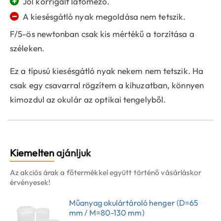
+
Jól korrigált látómező.
−
A kiesésgátló nyak megoldása nem tetszik.
F/5-ös newtonban csak kis mértékű a torzítása a
széleken.
Ez a típusú kiesésgátló nyak nekem nem tetszik. Ha
csak egy csavarral rögzítem a kihuzatban, könnyen
kimozdul az okulár az optikai tengelyből.
Kiemelten
ajánljuk
Az akciós árak a főtermékkel együtt történő vásárláskor
érvényesek!
Műanyag okulártároló henger (D=65
mm / M=80-130 mm)