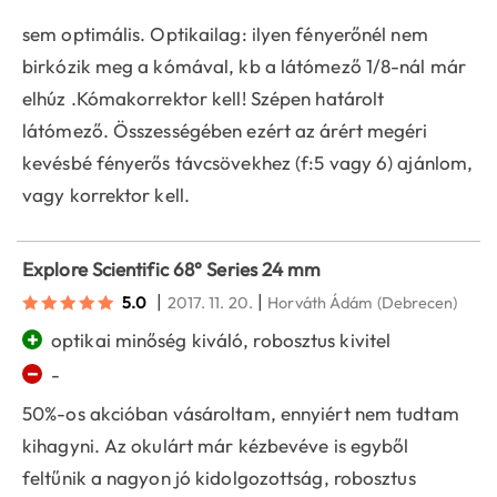
sem optimális. Optikailag: ilyen fényerőnél nem
birkózik meg a kómával, kb a látómező 1/8-nál már
elhúz .Kómakorrektor kell! Szépen határolt
látómező. Összességében ezért az árért megéri
kevésbé fényerős távcsövekhez (f:5 vagy 6) ajánlom,
vagy korrektor kell.
Explore Scientific 68° Series 24 mm
|
|
5.0
2017. 11. 20.
Horváth Ádám
(Debrecen)
+
optikai minőség kiváló, robosztus kivitel
−
-
50%-os akcióban vásároltam, ennyiért nem tudtam
kihagyni. Az okulárt már kézbevéve is egyből
feltűnik a nagyon jó kidolgozottság, robosztus