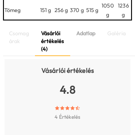
1050
1236
Tömeg
151 g
256 g
370 g
515 g
g
g
Csomag
Vásárlói
Adatlap
Galéria
árak
értékelés
(4)
Vásárlói értékelés
4.8
4 Értékelés