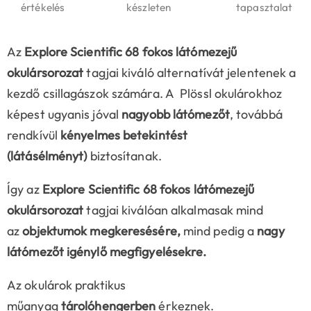
értékelés
készleten
tapasztalat
Az
Explore Scientific 68 fokos látómezejű
okulársorozat
tagjai kiváló alternatívát jelentenek a
kezdő csillagászok számára. A Plössl okulárokhoz
képest ugyanis jóval
nagyobb látómezőt
, továbbá
rendkívül
kényelmes betekintést
(látásélményt)
biztosítanak.
Így az
Explore Scientific 68 fokos látómezejű
okulársorozat
tagjai kiválóan alkalmasak mind
az
objektumok megkeresésére,
mind pedig a
nagy
látómezőt igénylő megfigyelésekre.
Az okulárok praktikus
műanyag
tárolóhengerben
érkeznek.