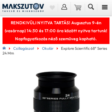
RENDKIVÜLI NYITVA TARTÁS! Augusztus 9-én
(vasárnap) 14:30 és 17:00 óra között nyitva tartunk!
Napfogyatkozás néző szemüveg kapható.
Csillagászat
Okulár
Explore Scientific 68° Series
24 Mm