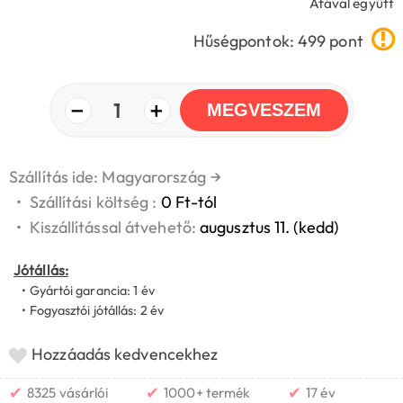
Áfával együtt
Hűségpontok: 499 pont
−
+
1
MEGVESZEM
Szállítás ide: Magyarország
→
•
Szállítási költség :
0 Ft-tól
•
Kiszállítással átvehető:
augusztus 11. (kedd)
Jótállás:
• Gyártói garancia: 1 év
• Fogyasztói jótállás: 2 év
Hozzáadás kedvencekhez
✔
✔
✔
8325 vásárlói
1000+ termék
17 év