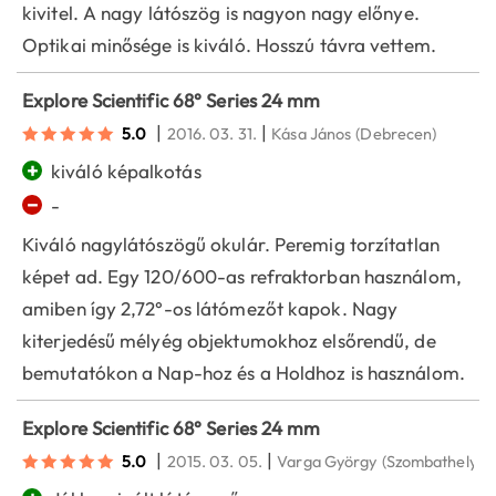
kivitel. A nagy látószög is nagyon nagy előnye.
Optikai minősége is kiváló. Hosszú távra vettem.
Explore Scientific 68° Series 24 mm
|
|
5.0
2016. 03. 31.
Kása János
(Debrecen)
+
kiváló képalkotás
−
-
Kiváló nagylátószögű okulár. Peremig torzítatlan
képet ad. Egy 120/600-as refraktorban használom,
amiben így 2,72°-os látómezőt kapok. Nagy
kiterjedésű mélyég objektumokhoz elsőrendű, de
bemutatókon a Nap-hoz és a Holdhoz is használom.
Explore Scientific 68° Series 24 mm
|
|
5.0
2015. 03. 05.
Varga György
(Szombathely)