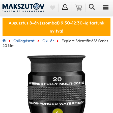
Augusztus 8-án (szombat) 9:30-12:30-ig tartunk
nyitva!
Csillagászat
Okulár
Explore Scientific 68° Series
20 Mm