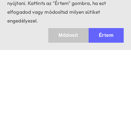
nyújtani. Kattints az "Értem" gombra, ha ezt
elfogadod vagy módosítsd milyen sütiket
engedélyezel.
Módosít
Értem
Küldhetünk értesítőt az újdonságainkról és
az akciós ajánlatainkról?