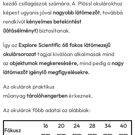
kezdő csillagászok számára. A Plössl okulárokhoz
képest ugyanis jóval
nagyobb látómezőt
, továbbá
rendkívül
kényelmes betekintést
(látásélményt)
biztosítanak.
Így az
Explore Scientific 68 fokos látómezejű
okulársorozat
tagjai kiválóan alkalmasak mind
az
objektumok megkeresésére,
mind pedig a
nagy
látómezőt igénylő megfigyelésekre.
Az okulárok praktikus
műanyag
tárolóhengerben
érkeznek.
Az okulárok főbb adatai az alábbiak:
16
20
24
28
34
40
Fókusz
mm
mm
mm
mm
mm
mm