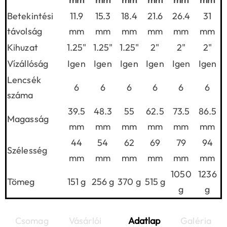
Betekintési
11.9
15.3
18.4
21.6
26.4
31
távolság
mm
mm
mm
mm
mm
mm
Kihuzat
1.25"
1.25"
1.25"
2"
2"
2"
Vízállóság
Igen
Igen
Igen
Igen
Igen
Igen
Lencsék
6
6
6
6
6
6
száma
39.5
48.3
55
62.5
73.5
86.5
Magasság
mm
mm
mm
mm
mm
mm
44
54
62
69
79
94
Szélesség
mm
mm
mm
mm
mm
mm
1050
1236
Tömeg
151 g
256 g
370 g
515 g
g
g
Csomag
Vásárlói
Adatlap
Galéria