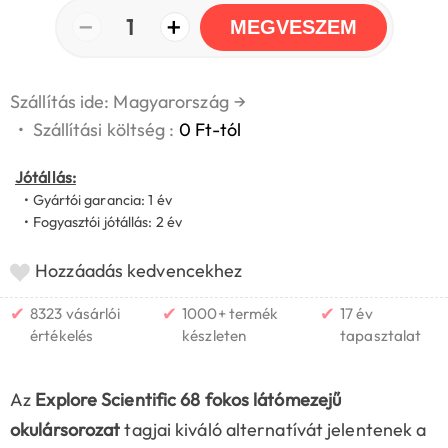
−
+
1
MEGVESZEM
Szállítás ide: Magyarország
→
•
Szállítási költség :
0 Ft-tól
Jótállás:
• Gyártói garancia: 1 év
• Fogyasztói jótállás: 2 év
Hozzáadás kedvencekhez
✔
✔
✔
8323 vásárlói
1000+ termék
17 év
értékelés
készleten
tapasztalat
Az
Explore Scientific 68 fokos látómezejű
okulársorozat
tagjai kiváló alternatívát jelentenek a