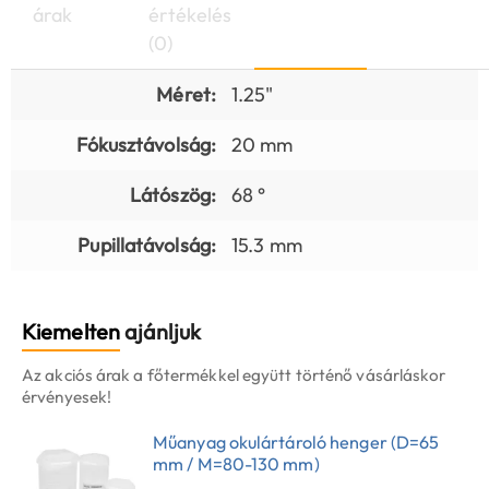
árak
értékelés
(0)
Méret:
1.25"
Fókusztávolság:
20 mm
Látószög:
68 °
Pupillatávolság:
15.3 mm
Kiemelten
ajánljuk
Az akciós árak a főtermékkel együtt történő vásárláskor
érvényesek!
Műanyag okulártároló henger (D=65
mm / M=80-130 mm)