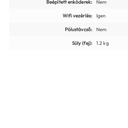
Beépített enkóderek:
Nem
Wifi vezérlés:
Igen
Pólustávcső:
Nem
Súly (fej):
1.2 kg