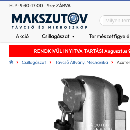
H-P:
9:30-17:00
Szo:
ZÁRVA
Akció
Csillagászat
Természetfigyel
▼
RENDKIVÜLI NYITVA TARTÁS! Augusztus 9-é
Csillagászat
Távcső Állvány, Mechanika
Acuter