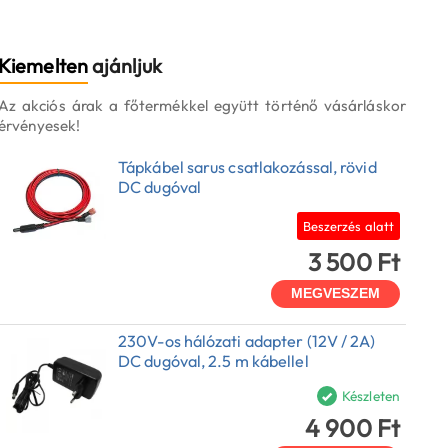
Kiemelten
ajánljuk
Az akciós árak a főtermékkel együtt történő vásárláskor
érvényesek!
Tápkábel sarus csatlakozással, rövid
DC dugóval
Beszerzés alatt
3 500 Ft
MEGVESZEM
230V-os hálózati adapter (12V / 2A)
DC dugóval, 2.5 m kábellel
Készleten
4 900 Ft