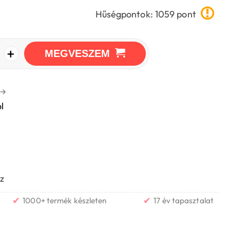
Hűségpontok: 1059 pont
+
MEGVESZEM
→
l
z
✔
✔
1000+ termék készleten
17 év tapasztalat