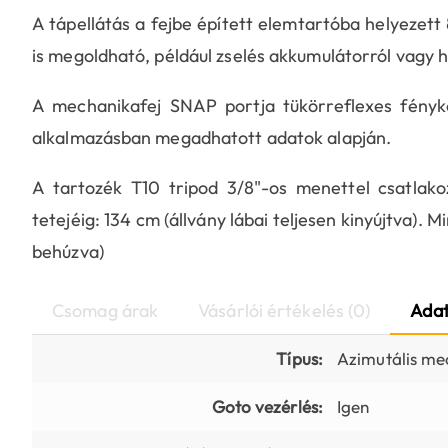
A tápellátás a fejbe épített elemtartóba helyezett
is megoldható, például zselés akkumulátorról vagy h
A mechanikafej SNAP portja tükörreflexes fén
alkalmazásban megadhatott adatok alapján.
A tartozék T10 tripod 3/8"-os menettel csatlako
tetejéig: 134 cm (állvány lábai teljesen kinyújtva). M
behúzva)
Csomag árak
Vásárlói értékelés (0)
Adat
Típus:
Azimutális me
Goto vezérlés:
Igen