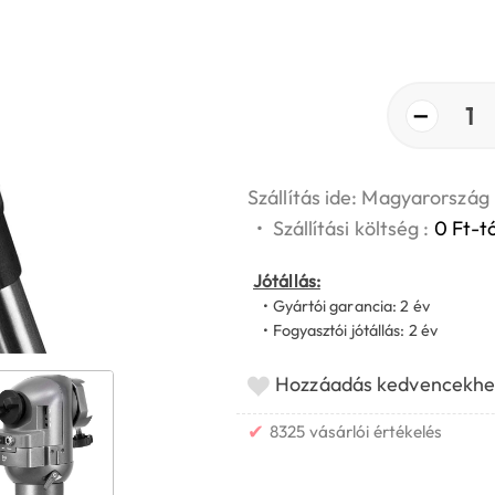
−
1
Szállítás ide: Magyarország
•
Szállítási költség :
0 Ft-tó
Jótállás:
• Gyártói garancia: 2 év
• Fogyasztói jótállás: 2 év
Hozzáadás kedvencekhe
✔
8325 vásárlói értékelés