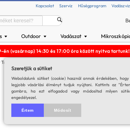
Kapcsolat
Szerviz
Hűségprogram
Vadászvi
B
és
Outdoor
Vadászat
Mikroszkópi
▼
▼
▼
n (vasárnap) 14:30 és 17:00 óra között nyitva tartun
 Traverse Pro Azimutális GoTo Mechanika
Szeretjük a sütiket
Acuter Traverse 
Weboldalunk sütiket (cookie) használ annak érdekében, hogy
legjobb vásárlási élményt tudjuk nyújtani. Kattints az "Érte
SKU: 05007
gombra, ha ezt elfogadod vagy módosítsd milyen sütik
engedélyezel.
Értem
Módosít