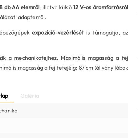
8 db AA elemről
, illetve külső
12 V-os áramforrásról
álózati adapterről.
yképezőgépek
expozíció-vezérlését
is támogatja, az
zik a mechanikafejhez. Maximális magasság a fej
inimális magasság a fej tetejéig: 87 cm (állvány lábak
lap
Galéria
chanika