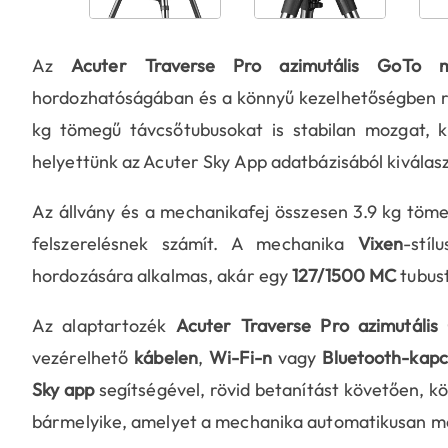
Az
Acuter Traverse Pro azimutális GoTo m
hordozhatóságában és a könnyű kezelhetőségben rej
kg tömegű távcsőtubusokat is stabilan mozgat, 
helyettünk az Acuter Sky App adatbázisából kiválasz
Az állvány és a mechanikafej összesen 3.9 kg töm
felszerelésnek számít. A mechanika
Vixen
-stíl
hordozására alkalmas, akár egy
127/1500 MC
tubust
Az alaptartozék
Acuter Traverse Pro azimutáli
vezérelhető
kábelen
,
Wi-Fi-n
vagy
Bluetooth-kapc
Sky app
segítségével, rövid betanítást követően, k
bármelyike, amelyet a mechanika automatikusan me