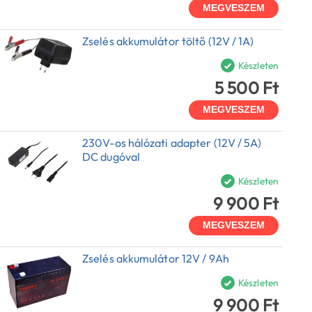
MEGVESZEM
Zselés akkumulátor töltő (12V / 1A)
Készleten
5 500 Ft
MEGVESZEM
230V-os hálózati adapter (12V / 5A)
DC dugóval
Készleten
9 900 Ft
MEGVESZEM
Zselés akkumulátor 12V / 9Ah
Készleten
9 900 Ft