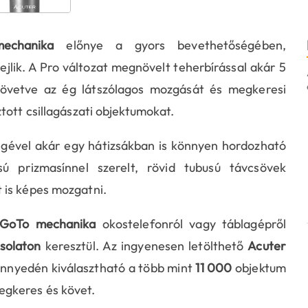
echanika
előnye a gyors bevethetőségében,
lik. A Pro változat megnövelt teherbírással akár 5
követve az ég látszólagos mozgását és megkeresi
tott csillagászati objektumokat.
egével akár egy hátizsákban is könnyen hordozható
usú prizmasínnel szerelt, rövid tubusú távcsövek
 is képes mozgatni.
s GoTo mechanika
okostelefonról vagy táblagépről
solaton
keresztül. Az ingyenesen letölthető
Acuter
önnyedén kiválasztható a több mint
11 000
objektum
gkeres és követ.