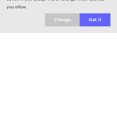
you allow.
Change
Got it
Küldhetünk értesítőt az újdonságainkról és
az akciós ajánlatainkról?
Ajándék 3000 Ft értékű kupon kódot is kapsz.