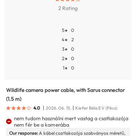
2 Rating
5
0
★
4
2
★
3
0
★
2
0
★
1
0
★
Wildlife camera power cable, with Sarus connector
(1.5 m)
|
|
4.0
2026. 06. 15.
Kiefer Béla EV
(Pécs)
nem tudom használni mert vastag a csatlakozója
−
nem fér be a kamerába
Our response:
A kábel csatlakozója szabványos méretű,