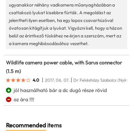
ugyanakkor néhány vadkamera műanyagházában a
csatlakozó lyukat kisebbre fúrták. A megoldást az
jelentheti ilyen esetben, ha egy lapos csavarhúzóval
óvatosan kitágítjuk a lyukat. Vigyázni kell, hogy a házon
belül az érintkező tüskéhez ne érjen a szerszám, mert az
a kamera meghibásodásához vezethet.
Wildlife camera power cable, with Sarus connector
(1.5 m)
|
|
4.0
2017. 06. 07.
Dr Fekésházy Szabolcs
(Nyíreg
+
jól használható bár a dc dugó része rövid
−
az ára !!!!
Recommended
items