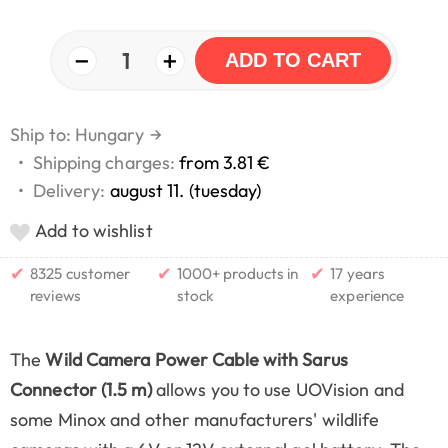
−
+
1
ADD TO CART
Ship to: Hungary
→
•
Shipping charges:
from 3.81 €
•
Delivery:
august 11. (tuesday)
Add to wishlist
✔
✔
✔
8325 customer
1000+ products in
17 years
reviews
stock
experience
The
Wild Camera Power Cable with Sarus
Connector (1.5 m)
allows you to use UOVision and
some Minox and other manufacturers' wildlife