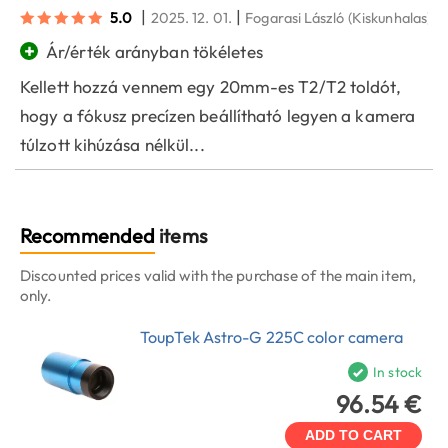
|
|
5.0
2025. 12. 01.
Fogarasi László
(Kiskunhalas)
+
Ár/érték arányban tökéletes
Kellett hozzá vennem egy 20mm-es T2/T2 toldót,
hogy a fókusz precízen beállítható legyen a kamera
túlzott kihúzása nélkül...
Recommended
items
Discounted prices valid with the purchase of the main item,
only.
ToupTek Astro-G 225C color camera
In stock
96.54 €
ADD TO CART