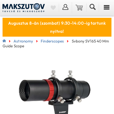
Augusztus 8-án (szombat) 9:30-14:00-ig tartunk
nyitva!
Astronomy
Finderscopes
Svbony SV165 40 Mm
Guide Scope