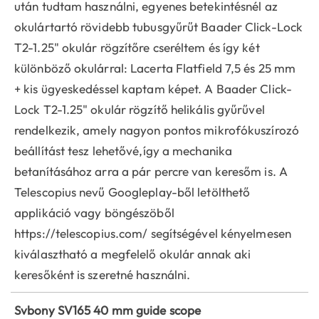
után tudtam használni, egyenes betekintésnél az
okulártartó rövidebb tubusgyűrűt Baader Click-Lock
T2-1.25" okulár rögzítőre cseréltem és így két
különböző okulárral: Lacerta Flatfield 7,5 és 25 mm
+ kis ügyeskedéssel kaptam képet. A Baader Click-
Lock T2-1.25" okulár rögzítő helikális gyűrűvel
rendelkezik, amely nagyon pontos mikrofókuszírozó
beállítást tesz lehetővé,így a mechanika
betanításához arra a pár percre van keresőm is. A
Telescopius nevű Googleplay-ből letölthető
applikáció vagy böngészöből
https://telescopius.com/ segítségével kényelmesen
kiválasztható a megfelelő okulár annak aki
keresőként is szeretné használni.
Svbony SV165 40 mm guide scope