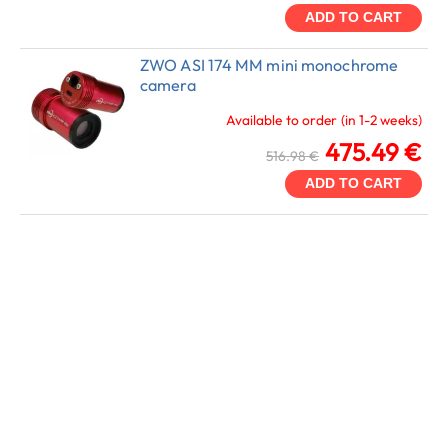
ADD TO CART
ZWO ASI 174 MM mini monochrome
camera
Available to order (in 1-2 weeks)
475.49 €
516.98 €
ADD TO CART