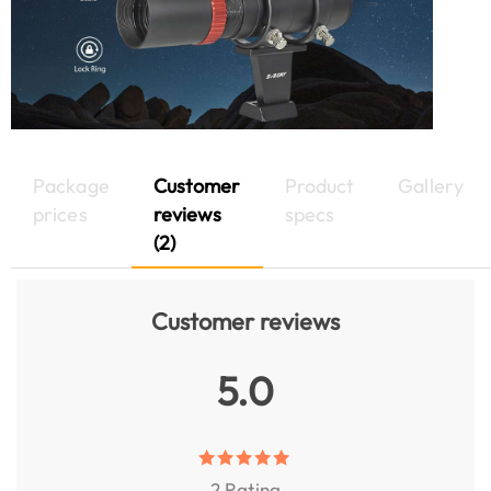
Package
Customer
Product
Gallery
prices
reviews
specs
(2)
Customer reviews
5.0
2 Rating