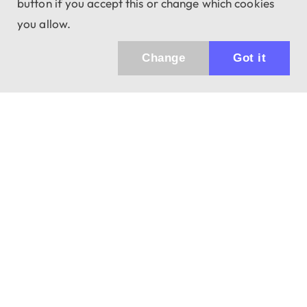
button if you accept this or change which cookies
you allow.
Change
Got it
Küldhetünk értesítőt az újdonságainkról és
az akciós ajánlatainkról?
Ajándék 3000 Ft értékű kupon kódot is kapsz.