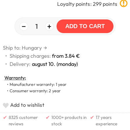
Loyalty points: 299 points
−
+
1
ADD TO CART
Ship to: Hungary
→
•
Shipping charges:
from 3.84 €
•
Delivery:
august 10. (monday)
Warranty:
• Manufacturer warranty: 1 year
• Consumer warranty: 2 year
Add to wishlist
✔
✔
✔
8325 customer
1000+ products in
17 years
reviews
stock
experience