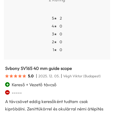
5
2
★
4
0
★
3
0
★
2
0
★
1
0
★
Svbony SV165 40 mm guide scope
|
|
5.0
2025. 12. 05.
Végh Viktor
(Budapest)
+
Kereső + Vezető távcső
−
-----
A távcsövet eddig keresőként tudtam csak
kipróbálni. Zenittükörrel és okulárral némi átépítés