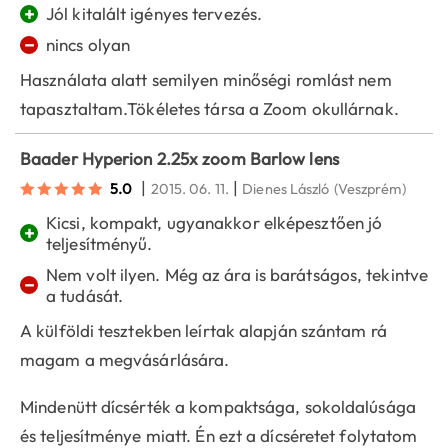
+
Jól kitalált igényes tervezés.
−
nincs olyan
Használata alatt semilyen minőségi romlást nem
tapasztaltam.Tökéletes társa a Zoom okullárnak.
Baader Hyperion 2.25x zoom Barlow lens
|
|
5.0
2015. 06. 11.
Dienes László
(Veszprém)
Kicsi, kompakt, ugyanakkor elképesztően jó
+
teljesítményű.
Nem volt ilyen. Még az ára is barátságos, tekintve
−
a tudását.
A külföldi tesztekben leírtak alapján szántam rá
magam a megvásárlására.
Mindenütt dícsérték a kompaktsága, sokoldalúsága
és teljesítménye miatt. Én ezt a dícséretet folytatom