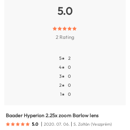
5.0
2 Rating
5
2
★
4
0
★
3
0
★
2
0
★
1
0
★
Baader Hyperion 2.25x zoom Barlow lens
|
|
5.0
2020. 07. 06.
S. Zoltán
(Veszprém)