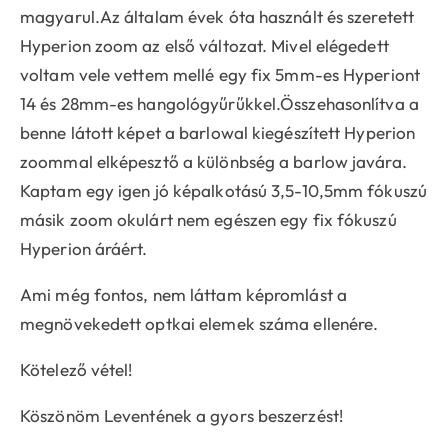
magyarul.Az általam évek óta használt és szeretett
Hyperion zoom az első változat. Mivel elégedett
voltam vele vettem mellé egy fix 5mm-es Hyperiont
14 és 28mm-es hangológyűrűkkel.Összehasonlítva a
benne látott képet a barlowal kiegészített Hyperion
zoommal elképesztő a különbség a barlow javára.
Kaptam egy igen jó képalkotású 3,5-10,5mm fókuszú
másik zoom okulárt nem egészen egy fix fókuszú
Hyperion áráért.
Ami még fontos, nem láttam képromlást a
megnövekedett optkai elemek száma ellenére.
Kötelező vétel!
Köszönöm Leventének a gyors beszerzést!