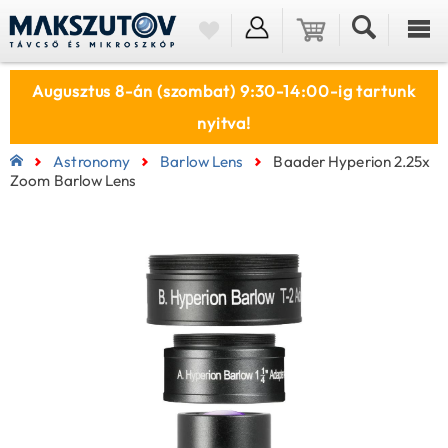
Augusztus 8-án (szombat) 9:30-14:00-ig tartunk
nyitva!
Astronomy
Barlow Lens
Baader Hyperion 2.25x
Zoom Barlow Lens