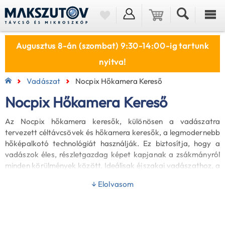
Augusztus 8-án (szombat) 9:30-14:00-ig tartunk
nyitva!
Vadászat
Nocpix Hőkamera Kereső
Nocpix Hőkamera Kereső
Az Nocpix hőkamera keresők, különösen a vadászatra
tervezett céltávcsövek és hőkamera keresők, a legmodernebb
hőképalkotó technológiát használják. Ez biztosítja, hogy a
vadászok éles, részletgazdag képet kapjanak a zsákmányról
minden körülmények között. Ideálisak éjszakai vadászathoz, a
kiemelkedő hőérzékelés és képminőségnek köszönhetően,
↓ Elolvasom
amelyek megkönnyítik a célpontok azonosítását és követését
a sötétben. Fedezd fel webáruházunk széles Nocpix hőkamera
kínálatát!