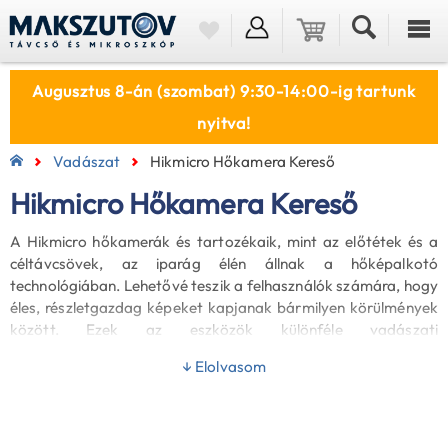
Augusztus 8-án (szombat) 9:30-14:00-ig tartunk
nyitva!
Vadászat
Hikmicro Hőkamera Kereső
Hikmicro Hőkamera Kereső
A Hikmicro hőkamerák és tartozékaik, mint az előtétek és a
céltávcsövek, az iparág élén állnak a hőképalkotó
technológiában. Lehetővé teszik a felhasználók számára, hogy
éles, részletgazdag képeket kapjanak bármilyen körülmények
között. Ezek az eszközök különféle vadászati
alkalmazásokhoz készültek. Kiválóan működnek alacsony
↓ Elolvasom
fényviszonyok vagy teljes sötétség esetén is, biztosítva ezzel a
magas felhasználói elégedettséget. Fedezd fel webáruházunk
széles Hikmicro hőkamera kínálatát!