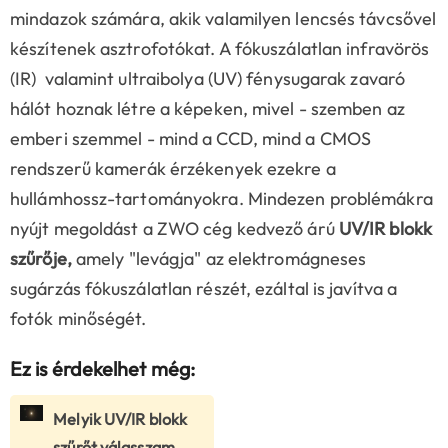
mindazok számára, akik valamilyen lencsés távcsővel
készítenek asztrofotókat. A fókuszálatlan infravörös
(IR) valamint ultraibolya (UV) fénysugarak zavaró
hálót hoznak létre a képeken, mivel - szemben az
emberi szemmel - mind a CCD, mind a CMOS
rendszerű kamerák érzékenyek ezekre a
hullámhossz-tartományokra. Mindezen problémákra
nyújt megoldást a ZWO cég kedvező árú
UV/IR blokk
szűrője,
amely "levágja" az elektromágneses
sugárzás fókuszálatlan részét, ezáltal is javítva a
fotók minőségét.
Ez is érdekelhet még:
Melyik UV/IR blokk
szűrőt válasszam