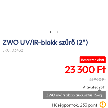
ZWO UV/IR-blokk szűrő (2")
SKU: 03432
Beszerzés alatt
23 300 Ft
25 900 Ft
Áfával együtt
ZWO nyári akció augusztus 15-ig
Hűségpontok: 233 pont