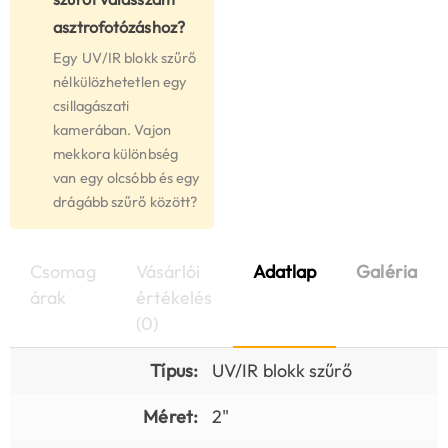
asztrofotózáshoz?
Egy UV/IR blokk szűrő
nélkülözhetetlen egy
csillagászati
kamerában. Vajon
mekkora különbség
van egy olcsóbb és egy
drágább szűrő között?
Csomag
Vásárlói
Adatlap
Galéria
árak
értékelés
(0)
Típus:
UV/IR blokk szűrő
Méret:
2"