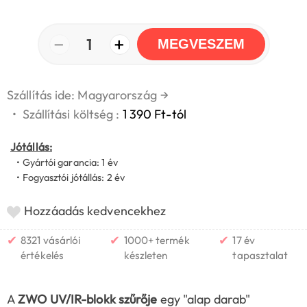
−
+
1
MEGVESZEM
Szállítás ide: Magyarország
→
•
Szállítási költség :
1 390 Ft-tól
Jótállás:
• Gyártói garancia: 1 év
• Fogyasztói jótállás: 2 év
Hozzáadás kedvencekhez
✔
✔
✔
8321 vásárlói
1000+ termék
17 év
értékelés
készleten
tapasztalat
A
ZWO UV/IR-blokk szűrője
egy "alap darab"