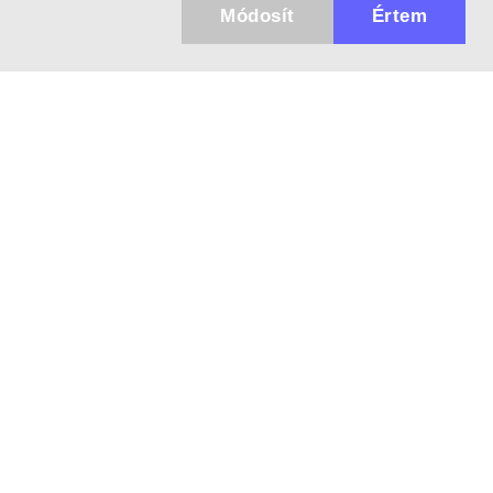
Módosít
Értem
Küldhetünk értesítőt az újdonságainkról és
az akciós ajánlatainkról?
Ajándék 3000 Ft értékű kupon kódot is kapsz.
IGEN, KÉREM!