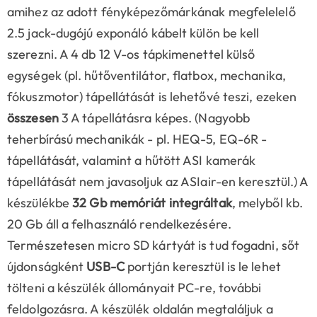
amihez az adott fényképezőmárkának megfelelelő
2.5 jack-dugójú exponáló kábelt külön be kell
szerezni. A 4 db 12 V-os tápkimenettel külső
egységek (pl. hűtőventilátor, flatbox, mechanika,
fókuszmotor) tápellátását is lehetővé teszi, ezeken
összesen
3 A tápellátásra képes. (Nagyobb
teherbírású mechanikák - pl. HEQ-5, EQ-6R -
tápellátását, valamint a hűtött ASI kamerák
tápellátását nem javasoljuk az ASIair-en keresztül.) A
készülékbe
32 Gb memóriát integráltak
, melyből kb.
20 Gb áll a felhasználó rendelkezésére.
Természetesen micro SD kártyát is tud fogadni, sőt
újdonságként
USB-C
portján keresztül is le lehet
tölteni a készülék állományait PC-re, további
feldolgozásra. A készülék oldalán megtaláljuk a