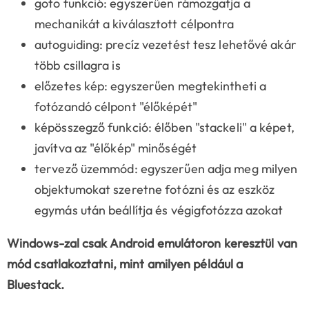
goto funkció: egyszerűen rámozgatja a
mechanikát a kiválasztott célpontra
autoguiding: precíz vezetést tesz lehetővé akár
több csillagra is
előzetes kép: egyszerűen megtekintheti a
fotózandó célpont "élőképét"
képösszegző funkció: élőben "stackeli" a képet,
javítva az "élőkép" minőségét
tervező üzemmód: egyszerűen adja meg milyen
objektumokat szeretne fotózni és az eszköz
egymás után beállítja és végigfotózza azokat
Windows-zal csak Android emulátoron keresztül van
mód csatlakoztatni, mint amilyen például a
Bluestack.