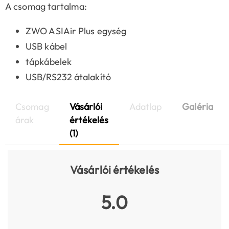
A csomag tartalma:
ZWO ASIAir Plus egység
USB kábel
tápkábelek
USB/RS232 átalakító
Csomag
Vásárlói
Adatlap
Galéria
árak
értékelés
(1)
Vásárlói értékelés
5.0