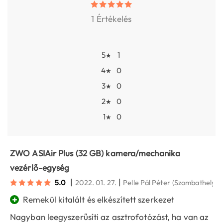
1 Értékelés
5
1
★
4
0
★
3
0
★
2
0
★
1
0
★
ZWO ASIAir Plus (32 GB) kamera/mechanika
vezérlő-egység
|
|
5.0
2022. 01. 27.
Pelle Pál Péter
(Szombathely)
+
Remekül kitalált és elkészített szerkezet
Nagyban leegyszerűsíti az asztrofotózást, ha van az