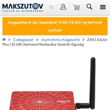
Augusztus 8-án (szombat) 9:30-14:00-ig tartunk
nyitva!
Csillagászat
Asztrofotós Kiegészítő
ZWO ASIAir
Plus (32 GB) Kamera/mechanika Vezérlő-Egység