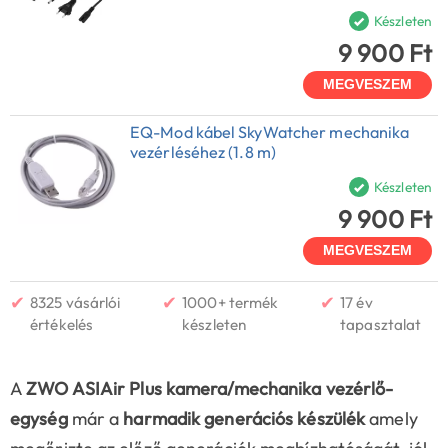
Készleten
9 900 Ft
MEGVESZEM
EQ-Mod kábel SkyWatcher mechanika
vezérléséhez (1.8 m)
Készleten
9 900 Ft
MEGVESZEM
✔
✔
✔
8325 vásárlói
1000+ termék
17 év
értékelés
készleten
tapasztalat
A
ZWO ASIAir Plus kamera/mechanika vezérlő-
egység
már a
harmadik generációs készülék
amely