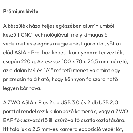
Prémium kivitel
A készülék háza teljes egészében alumíniumból
készült CNC technológiával, mely kimagasló
védelmet és elegáns megjelenést garantál, sőt az
előd ASIAir Pro-hoz képest könnyebbre tervezték,
csupán 220 g. Az eszköz 100 x 70 x 26,5 mm méretű,
az oldalán M4 és 1/4" méretű menet valamint egy
prizmasín található, hogy könnyen felszerelhető
legyen bárhova.
A ZWO ASIAir Plus 2 db USB 3.0 és 2 db USB 2.0
porttal rendelkezik különböző kamerák, vagy a ZWO
EAF fókuszvezérlő ill. szűrőváltó csatlakoztatására.
Itt találjuk a 2.5 mm-es kamera expozíció vezérlőt,