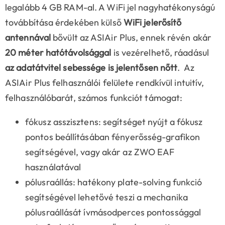
legalább 4 GB RAM-al. A WiFi jel nagyhatékonyságú
továbbítása érdekében külső
WiFi jelerősítő
antennával
bővült az ASIAir Plus, ennek révén akár
20 méter hatótávolsággal
is vezérelhető, ráadásul
az adatátvitel sebessége is jelentősen nőtt
. Az
ASIAir Plus felhasználói felülete rendkívül intuitív,
felhasználóbarát, számos funkciót támogat:
fókusz asszisztens: segítséget nyújt a fókusz
pontos beállításában fényerősség-grafikon
segítségével, vagy akár az ZWO EAF
használatával
pólusraállás: hatékony plate-solving funkció
segítségével lehetővé teszi a mechanika
pólusraállását ívmásodperces pontossággal