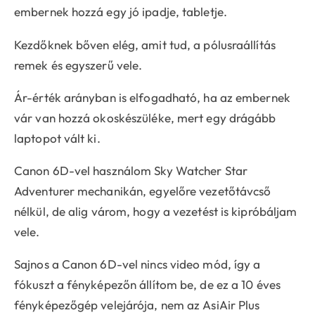
embernek hozzá egy jó ipadje, tabletje.
Kezdőknek bőven elég, amit tud, a pólusraállítás
remek és egyszerű vele.
Ár-érték arányban is elfogadható, ha az embernek
vár van hozzá okoskészüléke, mert egy drágább
laptopot vált ki.
Canon 6D-vel használom Sky Watcher Star
Adventurer mechanikán, egyelőre vezetőtávcső
nélkül, de alig várom, hogy a vezetést is kipróbáljam
vele.
Sajnos a Canon 6D-vel nincs video mód, így a
fókuszt a fényképezőn állítom be, de ez a 10 éves
fényképezőgép velejárója, nem az AsiAir Plus