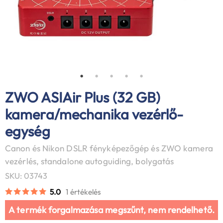
ZWO ASIAir Plus (32 GB)
kamera/mechanika vezérlő-
egység
Canon és Nikon DSLR fényképezőgép és ZWO kamera
vezérlés, standalone autoguiding, bolygatás
SKU: 03743
5.0
1 értékelés
A termék forgalmazása megszűnt, nem rendelhető.