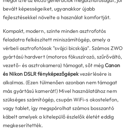
megőrizte az előző generációk megbízhatóságát, jól
bevált képességeiket, ugyanakkor újabb
fejlesztésekkel növelte a használat komfortját.
Kompakt, modern, szinte minden asztrofotós
feladatra felkészített miniszámítógép, amely a
vérbeli asztrofotósok "svájci bicskája". Számos ZWO
gyártású hardvert (motoros fókuszírozó, szűrőváltó,
vezető- és asztrokamera) támogat, sőt még
Canon
és Nikon DSLR fényképezőgépek
vezérlésére is
alkalmas. (Ezen túlmenően azonban nem támogat
más gyártású kamerát!) Mivel használatához nem
szükséges számítógép, csupán WiFi-s okostelefon,
vagy tablet, így megspórolhat számos bosszantó
kábelt amelyek a kitelepülő észlelők életét eddig
megkeserítették.