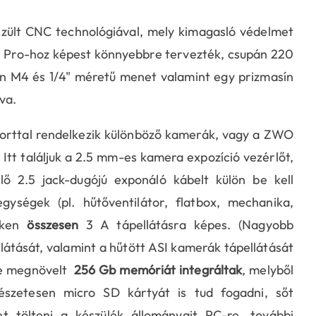
szült CNC technológiával, mely kimagasló védelmet
ir Pro-hoz képest könnyebbre tervezték, csupán 220
án M4 és 1/4" méretű menet valamint egy prizmasín
va.
orttal rendelkezik különböző kamerák, vagy a ZWO
 Itt találjuk a 2.5 mm-es kamera expozíció vezérlőt,
 2.5 jack-dugójú exponáló kábelt külön be kell
ységek (pl. hűtőventilátor, flatbox, mechanika,
zeken
összesen
3 A tápellátásra képes. (Nagyobb
átását, valamint a hűtött ASI kamerák tápellátását
kbe megnövelt
256 Gb memóriát integráltak
, melyből
észetesen micro SD kártyát is tud fogadni, sőt
het tölteni a készülék állományait PC-re, további