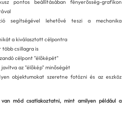
kusz pontos beállításában fényerősség-grafikon
tával
nkció segítségével lehetővé teszi a mechanika
kát a kiválasztott célpontra
több csillagra is
zandó célpont "élőképét"
, javítva az "élőkép" minőségét
yen objektumokat szeretne fotózni és az eszköz
van mód csatlakoztatni, mint amilyen például a