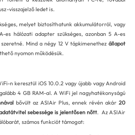
sz-visszajelző ledet is.
séges, melyet biztosíthatunk akkumulátorról, vagy
A-es hálózati adapter szükséges, azonban 5 A-es
i szeretné. Mind a négy 12 V tápkimenethez
állapot
vethető nyomon működésük.
iFi-n keresztül iOS 10.0.2 vagy újabb vagy Android
legalább 4 GB RAM-al. A WiFi jel nagyhatékonyságú
nnával
bővült az ASIAir Plus, ennek révén akár
20
adatátvitel sebessége is jelentősen nőtt
. Az ASIAir
ználóbarát, számos funkciót támogat: