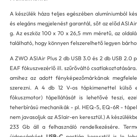
A készülék háza teljes egészében alumíniumból ké
és elegáns megjelenést garantál, sőt az előd ASIA
g. Az eszköz 100 x 70 x 26,5 mm méretű, az oldal
található, hogy könnyen felszerelhető legyen bárho
A ZWO ASIAir Plus 2 db USB 3.0 és 2 db USB 2.0 p
EAF fókuszvezérlő ill. szűrőváltó csatlakoztatására.
amihez az adott fényképezőmárkának megfelelelő
szerezni. A 4 db 12 V-os tápkimenettel külső eg
fókuszmotor) tápellátását is lehetővé teszi, e
teherbírású mechanikák - pl. HEQ-5, EQ-6R - tápell
nem javasoljuk az ASIair-en keresztül.) A készülé
233 Gb áll a felhasználó rendelkezésére. Term
újdonságként
USB-C
portján keresztül is le le