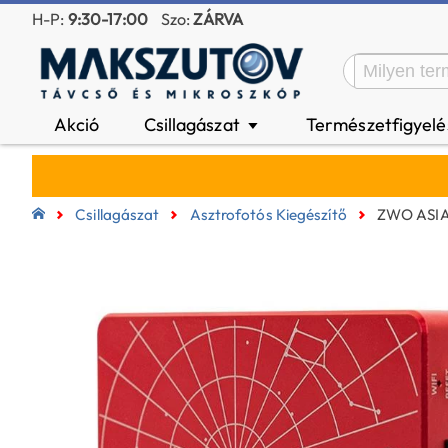
H-P:
9:30-17:00
Szo:
ZÁRVA
Akció
Csillagászat
Természetfigyel
▼
Csillagászat
Asztrofotós Kiegészítő
ZWO ASIAi