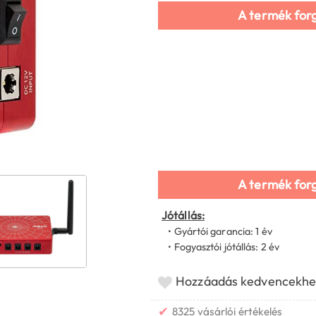
A termék for
A termék for
Jótállás:
• Gyártói garancia: 1 év
• Fogyasztói jótállás: 2 év
Hozzáadás kedvencekhe
✔
8325 vásárlói értékelés