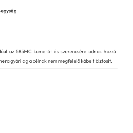
-egység
ldául az 585MC kamerát és szerencsére adnak hozzá
mera gyárilag a célnak nem megfelelő kábelt biztosít.