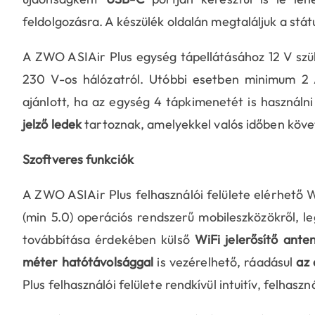
feldolgozásra. A készülék oldalán megtaláljuk a státu
A ZWO ASIAir Plus egység tápellátásához 12 V szük
230 V-os hálózatról. Utóbbi esetben minimum 2 
ajánlott, ha az egység 4 tápkimenetét is használn
jelző ledek
tartoznak, amelyekkel valós időben kö
Szoftveres funkciók
A ZWO ASIAir Plus felhasználói felülete elérhető W
(min 5.0) operációs rendszerű mobileszközökről, 
továbbítása érdekében külső
WiFi jelerősítő ante
méter hatótávolsággal
is vezérelhető, ráadásul
az 
Plus felhasználói felülete rendkívül intuitív, felhas