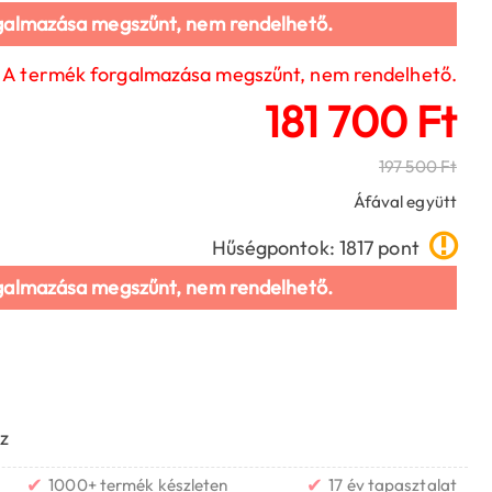
galmazása megszűnt, nem rendelhető.
A termék forgalmazása megszűnt, nem rendelhető.
181 700 Ft
197 500 Ft
Áfával együtt
Hűségpontok: 1817 pont
galmazása megszűnt, nem rendelhető.
z
✔
✔
1000+ termék készleten
17 év tapasztalat