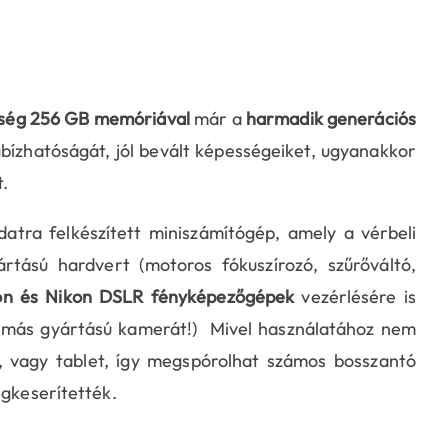
ység 256 GB memóriával
már a
harmadik generációs
ízhatóságát, jól bevált képességeiket, ugyanakkor
t.
atra felkészített miniszámítógép, amely a vérbeli
rtású hardvert (motoros fókuszírozó, szűrőváltó,
n és Nikon DSLR fényképezőgépek
vezérlésére is
más gyártású kamerát!) Mivel használatához nem
, vagy tablet, így megspórolhat számos bosszantó
egkeserítették.