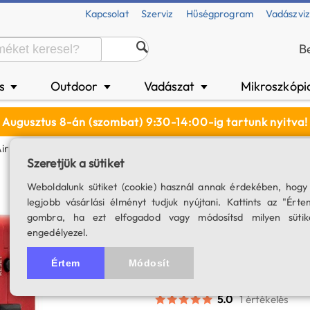
Kapcsolat
Szerviz
Hűségprogram
Vadászvi
B
és
Outdoor
Vadászat
Mikroszkópi
▼
▼
▼
Augusztus 8-án (szombat) 9:30-14:00-ig tartunk nyitva!
r Plus (256 GB) Kamera/mechanika Vezérlő-Egység
Szeretjük a sütiket
ZWO ASIAir Plus
Weboldalunk sütiket (cookie) használ annak érdekében, hogy
legjobb vásárlási élményt tudjuk nyújtani. Kattints az "Érte
vezérlő-egység
gombra, ha ezt elfogadod vagy módosítsd milyen sütik
engedélyezel.
Canon és Nikon DSLR fényké
autoguiding, bolygatás
Értem
Módosít
SKU: 04149
5.0
1 értékelés