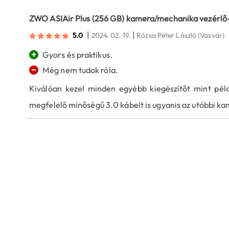
ZWO ASIAir Plus (256 GB) kamera/mechanika vezérlő
|
|
5.0
2024. 02. 19.
Rózsa Péter László
(Vasvár)
+
Gyors és praktikus.
−
Még nem tudok róla.
Kiválóan kezel minden egyébb kiegészítőt mint pé
megfelelő minőségű 3.0 kábelt is ugyanis az utóbbi ka