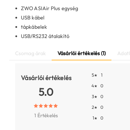
ZWO ASIAir Plus egység
USB kábel
tápkábelek
USB/RS232 átalakító
Csomag árak
Vásárlói értékelés (1)
Adat
5
1
★
Vásárlói értékelés
4
0
★
5.0
3
0
★
2
0
★
1 Értékelés
1
0
★