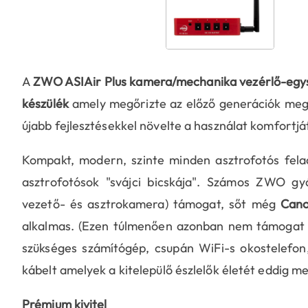
A
ZWO ASIAir Plus kamera/mechanika vezérlő-eg
készülék
amely megőrizte az előző generációk megb
újabb fejlesztésekkel növelte a használat komfortjá
Kompakt, modern, szinte minden asztrofotós felad
asztrofotósok "svájci bicskája". Számos ZWO gyá
vezető- és asztrokamera) támogat, sőt még
Cano
alkalmas. (Ezen túlmenően azonban nem támogat 
szükséges számítógép, csupán WiFi-s okostelefon
kábelt amelyek a kitelepülő észlelők életét eddig m
Prémium kivitel