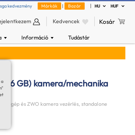
|
zsga kedvezmény
Márkák
|
Bazár
ejelentkezem
Kedvencek
Kosár
a
Információ
Tudástár
▼
▼
 (256 GB) kamera/mechanika
 a
m"
et
pezőgép és ZWO kamera vezérlés, standalone