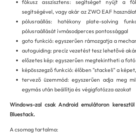
fókusz asszisztens: segítséget nyújt a fó
segítségével, vagy akár az ZWO EAF használa
pólusraállás: hatékony plate-solving fu
pólusraállását ívmásodperces pontossággal
goto funkció: egyszerűen rámozgatja a mechani
autoguiding: precíz vezetést tesz lehetővé akár 
előzetes kép: egyszerűen megtekintheti a fotó
képösszegző funkció: élőben "stackeli" a képet
tervező üzemmód: egyszerűen adja meg mil
egymás után beállítja és végigfotózza azokat
Windows-zal csak Android emulátoron keresztül 
Bluestack.
A csomag tartalma: