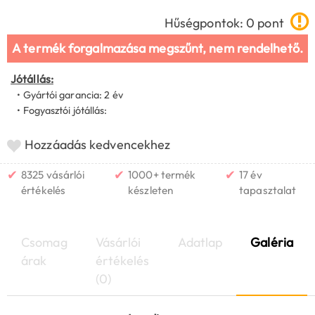
Hűségpontok: 0 pont
A termék forgalmazása megszűnt, nem rendelhető.
Jótállás:
• Gyártói garancia: 2 év
• Fogyasztói jótállás:
Hozzáadás kedvencekhez
✔
✔
✔
8325 vásárlói
1000+ termék
17 év
értékelés
készleten
tapasztalat
Csomag
Vásárlói
Adatlap
Galéria
árak
értékelés
(0)