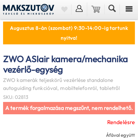
Augusztus 8-án (szombat) 9:30-14:00-ig tartunk
nyitva!
ZWO ASIair kamera/mechanika
vezérlő-egység
ZWO kamerák teljeskörű vezérlése standalone
autoguiding funkcióval, mobiltelefonról, tabletről
SKU: 02813
A termék forgalmazása megszűnt, nem rendelhető.
Rendelésre
Áfával együtt