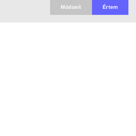
Módosít
Értem
Küldhetünk értesítőt az újdonságainkról és
az akciós ajánlatainkról?
Ajándék 3000 Ft értékű kupon kódot is kapsz.
IGEN, KÉREM!