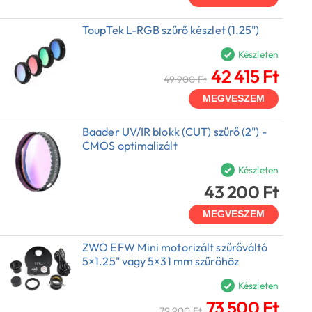
ToupTek L-RGB szűrő készlet (1.25")
Készleten
42 415 Ft
49 900 Ft
MEGVESZEM
Baader UV/IR blokk (CUT) szűrő (2") -
CMOS optimalizált
Készleten
43 200 Ft
MEGVESZEM
ZWO EFW Mini motorizált szűrőváltó
5×1.25" vagy 5×31 mm szűrőhöz
Készleten
73 500 Ft
79 900 Ft