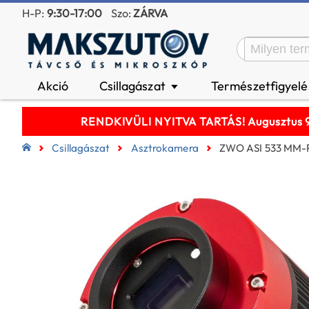
H-P:
9:30-17:00
Szo:
ZÁRVA
Akció
Csillagászat
Természetfigyel
▼
RENDKIVÜLI NYITVA TARTÁS! Augusztus 9-é
Csillagászat
Asztrokamera
ZWO ASI 533 MM-P