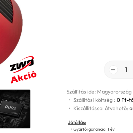
−
1
Szállítás ide: Magyarország
•
Szállítási költség :
0 Ft-tó
•
Kiszállítással átvehető:
a
Jótállás:
• Gyártói garancia: 1 év