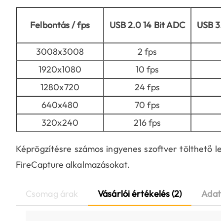
Felbontás / fps
USB 2.0 14 Bit ADC
USB 3
3008x3008
2 fps
1920x1080
10 fps
1280x720
24 fps
640x480
70 fps
320x240
216 fps
Képrögzítésre számos ingyenes szoftver tölthető le
FireCapture alkalmazásokat.
Csomag árak
Vásárlói értékelés (2)
Adat