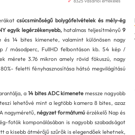
✔
8325 vásárlói értékelés
rákat
csúcsminőségű bolygófelvételek és mély-ég
Y egyik legérzékenyebb,
hatalmas teljesítményű
9
e és 14 bites kimenete, valamint különösen nagy
kép / másodperc, FullHD felbontáson kb. 54 kép /
lek mérete 3.76 mikron amely rövid fókuszú, nagy
 80%- feletti fényhasznosítása hátsó megvilágítású
arantálja, a
14 bites ADC kimenete
messze nagyobb
eszi lehetővé mint a legtöbb kamera 8 bites, azaz
. A nagyméretű,
négyzet formátumú
érzékelő Nap és
lyég-fotók komponálásában is nagyobb szabadságot
tt a kisebb átmérőjű szűrők is elegendőek lehetnek,