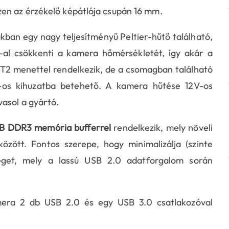
en az érzékelő képátlója csupán 16 mm.
 egy nagy teljesítményű Peltier-hűtő található,
al csökkenti a kamera hőmérsékletét, így akár a
a T2 menettel rendelkezik, de a csomagban található
"-os kihuzatba betehető. A kamera hűtése 12V-os
avasol a gyártó.
B DDR3 memória bufferrel
rendelkezik, mely növeli
zött. Fontos szerepe, hogy minimalizálja (szinte
séget, mely a lassú USB 2.0 adatforgalom során
a 2 db USB 2.0 és egy USB 3.0 csatlakozóval