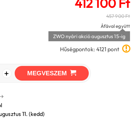
412 100 Ft
457 900 Ft
Áfával együtt
ZWO nyári akció augusztus 15-ig
Hűségpontok: 4121 pont
+
MEGVESZEM
→
l
ugusztus 11. (kedd)