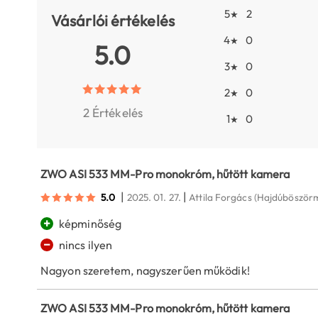
5
2
★
Vásárlói értékelés
4
0
★
5.0
3
0
★
2
0
★
2 Értékelés
1
0
★
ZWO ASI 533 MM-Pro monokróm, hűtött kamera
|
|
5.0
2025. 01. 27.
Attila Forgács
(Hajdúböször
+
képminőség
−
nincs ilyen
Nagyon szeretem, nagyszerűen működik!
ZWO ASI 533 MM-Pro monokróm, hűtött kamera