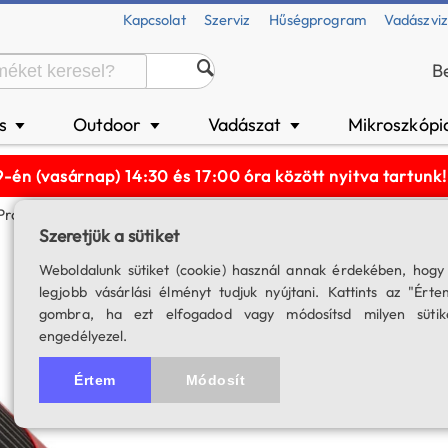
Kapcsolat
Szerviz
Hűségprogram
Vadászvi
B
és
Outdoor
Vadászat
Mikroszkópi
▼
▼
▼
n (vasárnap) 14:30 és 17:00 óra között nyitva tartun
ro Monokróm, Hűtött Kamera
Szeretjük a sütiket
ZWO ASI 533 MM-
Weboldalunk sütiket (cookie) használ annak érdekében, hogy
legjobb vásárlási élményt tudjuk nyújtani. Kattints az "Érte
2 db USB 2.0 + 1 db USB 3.0 
gombra, ha ezt elfogadod vagy módosítsd milyen sütik
engedélyezel.
SKU: 04113
5.0
2 értékelés
Értem
Módosít