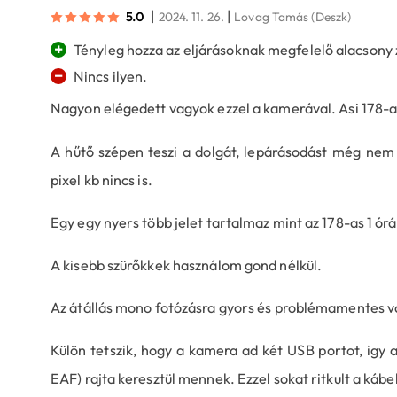
|
|
5.0
2024. 11. 26.
Lovag Tamás
(Deszk)
+
Tényleg hozza az eljárásoknak megfelelő alacsony z
−
Nincs ilyen.
Nagyon elégedett vagyok ezzel a kamerával. Asi 178-as
A hűtő szépen teszi a dolgát, lepárásodást még nem 
pixel kb nincs is.
Egy egy nyers több jelet tartalmaz mint az 178-as 1 órá
A kisebb szürőkkek használom gond nélkül.
Az átállás mono fotózásra gyors és problémamentes vo
Külön tetszik, hogy a kamera ad két USB portot, igy 
EAF) rajta keresztül mennek. Ezzel sokat ritkult a káb