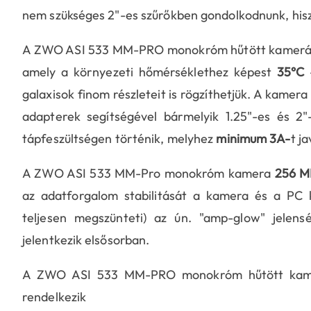
nem szükséges 2"-es szűrőkben gondolkodnunk, hisz
A ZWO ASI 533 MM-PRO monokróm hűtött kamerákban
amely a környezeti hőmérséklethez képest
35°C
-
galaxisok finom részleteit is rögzíthetjük. A kamer
adapterek segítségével bármelyik 1.25"-es és 2
tápfeszültségen történik, melyhez
minimum 3A-
t j
A ZWO ASI 533 MM-Pro monokróm kamera
256 M
az adatforgalom stabilitását a kamera és a PC kö
teljesen megszünteti) az ún. "amp-glow" jelen
jelentkezik elsősorban.
A ZWO ASI 533 MM-PRO monokróm hűtött kamer
rendelkezik