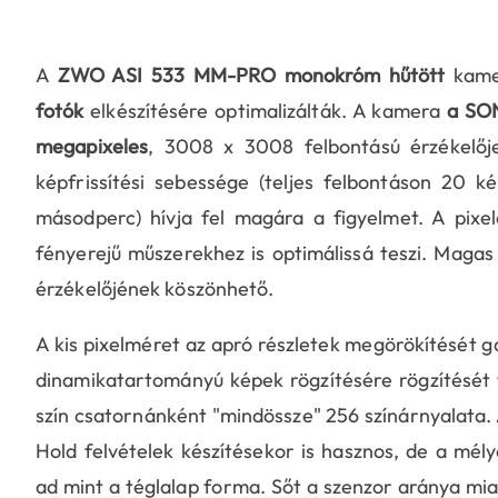
A
ZWO ASI 533 MM-PRO
monokróm hűtött
kame
fotók
elkészítésére optimalizálták. A kamera
a SON
megapixeles
, 3008 x 3008 felbontású érzékelőj
képfrissítési sebessége (teljes felbontáson 20 
másodperc) hívja fel magára a figyelmet. A pixe
fényerejű műszerekhez is optimálissá teszi. Magas
érzékelőjének köszönhető.
A kis pixelméret az apró részletek megörökítését g
dinamikatartományú képek rögzítésére rögzítését t
szín csatornánként "mindössze" 256 színárnyalata
Hold felvételek készítésekor is hasznos, de a mé
ad mint a téglalap forma. Sőt a szenzor aránya mia