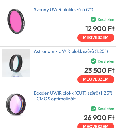
Svbony UV/IR blokk szűrő (2")
Készleten
12 900 Ft
MEGVESZEM
Astronomik UV/IR blokk szűrő (1.25")
Készleten
23 500 Ft
MEGVESZEM
Baader UV/IR blokk (CUT) szűrő (1.25")
- CMOS optimalizált
Készleten
26 900 Ft
MEGVESZEM