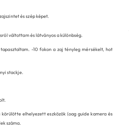
ajszintet és szép képet.
ról váltottam és látványos a különbség.
tapasztaltam. -10 fokon a zaj tényleg mérsékelt, hot
nyi stackje.
lt.
a körülötte elhelyezett eszközök (oag guide kamera és
elek száma.