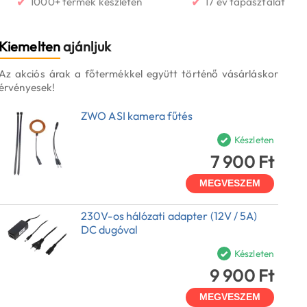
✔
✔
1000+ termék készleten
17 év tapasztalat
Kiemelten
ajánljuk
Az akciós árak a főtermékkel együtt történő vásárláskor
érvényesek!
ZWO ASI kamera fűtés
Készleten
7 900 Ft
MEGVESZEM
230V-os hálózati adapter (12V / 5A)
DC dugóval
Készleten
9 900 Ft
MEGVESZEM