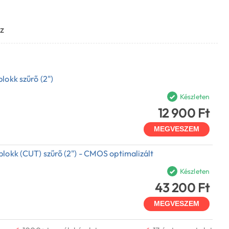
z
lokk szűrő (2")
Készleten
12 900 Ft
MEGVESZEM
lokk (CUT) szűrő (2") - CMOS optimalizált
Készleten
43 200 Ft
MEGVESZEM