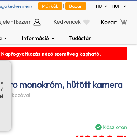
|
zsga kedvezmény
Márkák
|
Bazár
ejelentkezem
Kedvencek
Kosár
a
Információ
Tudástár
▼
▼
k! Napfogyatkozás néző szemüveg kapható.
Pro monokróm, hűtött kamera
 a
m"
csatlakozóval
et
Készleten