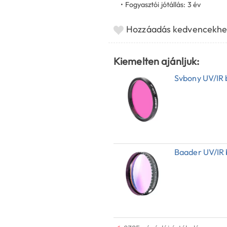
• Fogyasztói jótállás: 3 év
Hozzáadás kedvencekhe
Kiemelten ajánljuk:
Svbony UV/IR b
Baader UV/IR b