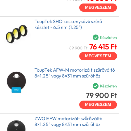
MEGVESZEM
ToupTek SHO keskenysávú szűrő
készlet - 6.5 nm (1.25")
Készleten
76 415 Ft
89 900 Ft
MEGVESZEM
ToupTek AFW-M motorizált szűrőváltó
8×1.25" vagy 8×31 mm szűrőhöz
Készleten
79 900 Ft
MEGVESZEM
ZWO EFW motorizált szűrőváltó
8×1.25" vagy 8×31 mm szűrőhöz