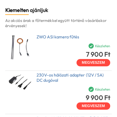
Kiemelten
ajánljuk
Az akciós árak a főtermékkel együtt történő vásárláskor
érvényesek!
ZWO ASI kamera fűtés
Készleten
7 900 Ft
MEGVESZEM
230V-os hálózati adapter (12V / 5A)
DC dugóval
Készleten
9 900 Ft
MEGVESZEM