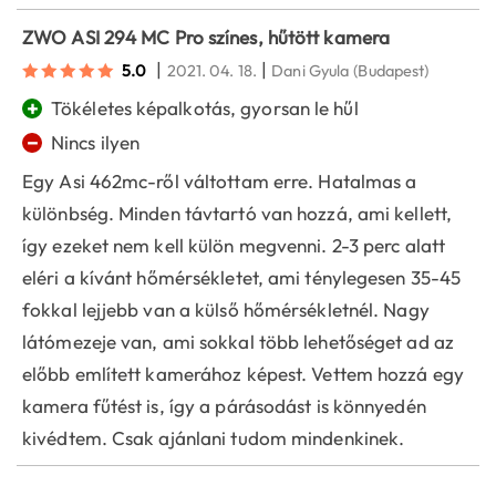
ZWO ASI 294 MC Pro színes, hűtött kamera
|
|
5.0
2021. 04. 18.
Dani Gyula
(Budapest)
+
Tökéletes képalkotás, gyorsan le hűl
−
Nincs ilyen
Egy Asi 462mc-ről váltottam erre. Hatalmas a
különbség. Minden távtartó van hozzá, ami kellett,
így ezeket nem kell külön megvenni. 2-3 perc alatt
eléri a kívánt hőmérsékletet, ami ténylegesen 35-45
fokkal lejjebb van a külső hőmérsékletnél. Nagy
látómezeje van, ami sokkal több lehetőséget ad az
előbb említett kamerához képest. Vettem hozzá egy
kamera fűtést is, így a párásodást is könnyedén
kivédtem. Csak ajánlani tudom mindenkinek.