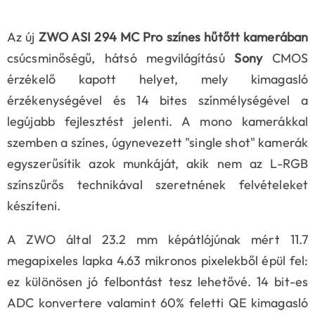
Az új
ZWO ASI 294 MC Pro színes hűtőtt kamerában
csúcsminőségű, hátsó megvilágítású
Sony
CMOS
érzékelő kapott helyet, mely kimagasló
érzékenységével és 14 bites színmélységével a
legújabb fejlesztést jelenti. A mono kamerákkal
szemben a színes, úgynevezett "single shot" kamerák
egyszerűsítik azok munkáját, akik nem az L-RGB
színszűrős technikával szeretnének felvételeket
készíteni.
A ZWO által 23.2 mm képátlójúnak mért 11.7
megapixeles lapka 4.63 mikronos pixelekből épül fel:
ez különösen jó felbontást tesz lehetővé. 14 bit-es
ADC konvertere valamint 60% feletti QE kimagasló