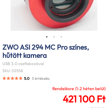
ZWO ASI 294 MC Pro színes,
hűtött kamera
USB 3.0 csatlakozóval
SKU: 02558
5.0
3 értékelés
Rendelésre (1-2 héten belül)
421 100 Ft