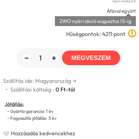
467 900 Ft
Áfával együtt
ZWO nyári akció augusztus 15-ig
Hűségpontok: 4211 pont
−
+
1
MEGVESZEM
Szállítás ide: Magyarország
→
•
Szállítási költség :
0 Ft-tól
Jótállás:
• Gyártói garancia: 1 év
• Fogyasztói jótállás: 3 év
Hozzáadás kedvencekhez