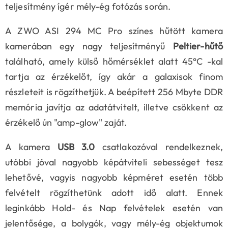
teljesítmény ígér mély-ég fotózás során.
A ZWO ASI 294 MC Pro színes hűtött kamera
kamerában egy nagy teljesítményű
Peltier-hűtő
található, amely külső hőmérséklet alatt 45°C -kal
tartja az érzékelőt, így akár a galaxisok finom
részleteit is rögzíthetjük. A beépített 256 Mbyte DDR
memória javítja az adatátvitelt, illetve csökkent az
érzékelő ún "amp-glow" zaját.
A kamera
USB 3.0
csatlakozóval rendelkeznek,
utóbbi jóval nagyobb képátviteli sebességet tesz
lehetővé, vagyis nagyobb képméret esetén több
felvételt rögzíthetünk adott idő alatt. Ennek
leginkább Hold- és Nap felvételek esetén van
jelentősége, a bolygók, vagy mély-ég objektumok