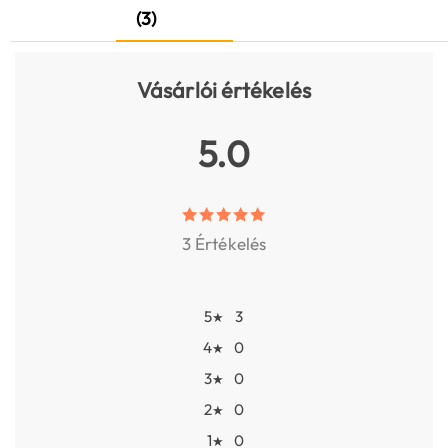
(3)
Vásárlói értékelés
5.0
3 Értékelés
5
3
★
4
0
★
3
0
★
2
0
★
1
0
★