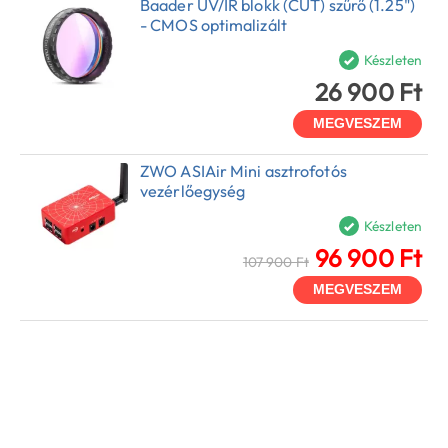
Baader UV/IR blokk (CUT) szűrő (1.25")
- CMOS optimalizált
Készleten
26 900 Ft
MEGVESZEM
ZWO ASIAir Mini asztrofotós
vezérlőegység
Készleten
96 900 Ft
107 900 Ft
MEGVESZEM