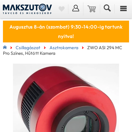
Augusztus 8-án (szombat) 9:30-14:00-ig tartunk
nyitva!
Csillagászat
Asztrokamera
ZWO ASI 294 MC
Pro Színes, Hűtött Kamera