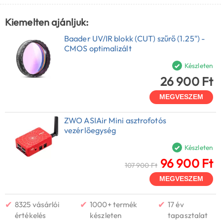
Kiemelten ajánljuk:
Baader UV/IR blokk (CUT) szűrő (1.25") -
CMOS optimalizált
Készleten
26 900 Ft
MEGVESZEM
ZWO ASIAir Mini asztrofotós
vezérlőegység
Készleten
96 900 Ft
107 900 Ft
MEGVESZEM
✔
✔
✔
8325 vásárlói
1000+ termék
17 év
értékelés
készleten
tapasztalat