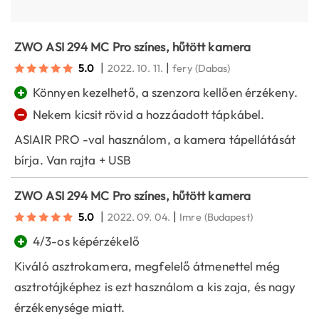
ZWO ASI 294 MC Pro színes, hűtött kamera
|
|
5.0
2022. 10. 11.
fery
(Dabas)
+
Könnyen kezelhető, a szenzora kellően érzékeny.
−
Nekem kicsit rövid a hozzáadott tápkábel.
ASIAIR PRO -val használom, a kamera tápellátását
bírja. Van rajta + USB
ZWO ASI 294 MC Pro színes, hűtött kamera
|
|
5.0
2022. 09. 04.
Imre
(Budapest)
+
4/3-os képérzékelő
Kiváló asztrokamera, megfelelő átmenettel még
asztrotájképhez is ezt használom a kis zaja, és nagy
érzékenysége miatt.