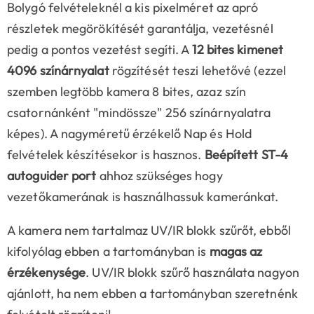
Bolygó felvételeknél a kis pixelméret az apró
részletek megörökítését garantálja, vezetésnél
pedig a pontos vezetést segíti. A
12 bites kimenet
4096 színárnyalat
rögzítését teszi lehetővé (ezzel
szemben legtöbb kamera 8 bites, azaz szín
csatornánként "mindössze" 256 színárnyalatra
képes). A nagyméretű érzékelő Nap és Hold
felvételek készítésekor is hasznos.
Beépített ST-4
autoguider port
ahhoz szükséges hogy
vezetőkamerának is használhassuk kameránkat.
A kamera nem tartalmaz UV/IR blokk szűrőt, ebből
kifolyólag ebben a tartományban is
magas az
érzékenysége
. UV/IR blokk szűrő használata nagyon
ajánlott, ha nem ebben a tartományban szeretnénk