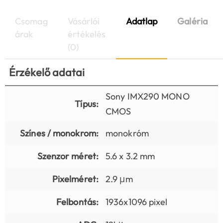
Csomag
Vásárlói
Adatlap
Galéria
árak
értékelés
(0)
Érzékelő adatai
Sony IMX290 MONO
Típus:
CMOS
Színes / monokrom:
monokróm
Szenzor méret:
5.6 x 3.2 mm
Pixelméret:
2.9 μm
Felbontás:
1936x1096 pixel