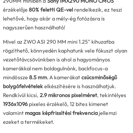
290MM miniben a
Sony IMX290 MONO CMOS
érzékelője
80% feletti QE-vel
rendelkezik, ez teszi
lehetővé, hogy akár a mély-ég fotózásra is
nagyszerűen használható!
Mivel az ZWO ASI 290 MM mini 1.25" kihuzatba
rögzíthető, könnyedén kaphatunk vele fókuszt olyan
vezetőtávcsövünkben is ahol a hagyományos
kamerákkal nem boldogulnánk, backfocus-a
mindössze
8.5 mm
. A kamerákat
csúcsminőségű
bolygófelvételek
elkészítésére is használhatjuk.
Rendkívül kicsi,
2
.
9
mikronos pixelméret
, tekintélyes
1936x1096
pixeles érzékelő, 12 bites kimenet
valamint
magas képfrissítési frekvencia
jellemzi
ezeket a termékeket.