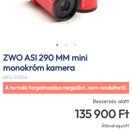
ZWO ASI 290 MM mini
monokróm kamera
SKU: 03816
A termék forgalmazása megszűnt, nem rendelhető.
Beszerzés alatt
135 900 Ft
Áfával együtt