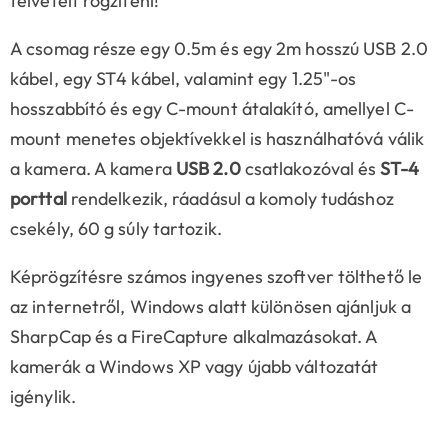
felvételt rögzíteni!
A csomag része egy 0.5m és egy 2m hosszú USB 2.0
kábel, egy ST4 kábel, valamint egy 1.25"-os
hosszabbító és egy C-mount átalakító, amellyel C-
mount menetes objektívekkel is használhatóvá válik
a kamera. A kamera
USB 2.0
csatlakozóval és
ST-4
porttal
rendelkezik, ráadásul a komoly tudáshoz
csekély, 60 g súly tartozik.
Képrögzítésre számos ingyenes szoftver tölthető le
az internetről, Windows alatt különösen ajánljuk a
SharpCap és a FireCapture alkalmazásokat. A
kamerák a Windows XP vagy újabb változatát
igénylik.