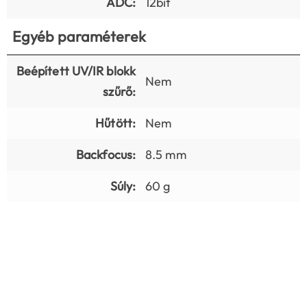
ADC:
12bit
Egyéb paraméterek
Beépített UV/IR blokk
Nem
szűrő:
Hűtött:
Nem
Backfocus:
8.5 mm
Súly:
60 g