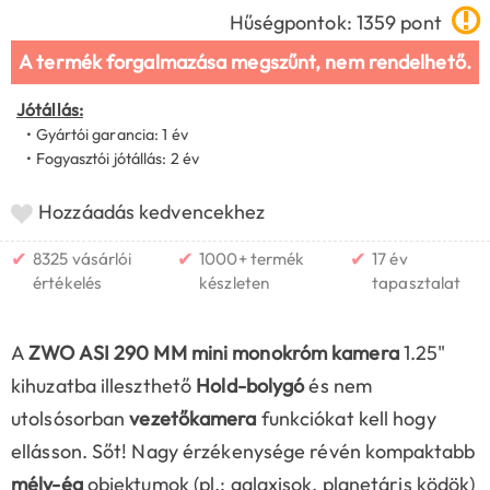
Hűségpontok: 1359 pont
A termék forgalmazása megszűnt, nem rendelhető.
Jótállás:
• Gyártói garancia: 1 év
• Fogyasztói jótállás: 2 év
Hozzáadás kedvencekhez
✔
✔
✔
8325 vásárlói
1000+ termék
17 év
értékelés
készleten
tapasztalat
A
ZWO ASI 290 MM mini monokróm kamera
1.25"
kihuzatba illeszthető
Hold-bolygó
és nem
utolsósorban
vezetőkamera
funkciókat kell hogy
ellásson. Sőt! Nagy érzékenysége révén kompaktabb
mély-ég
objektumok (pl.: galaxisok, planetáris ködök)