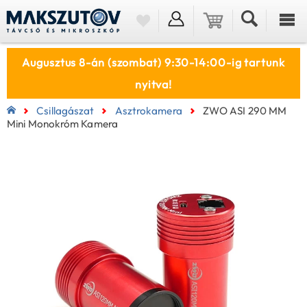
Augusztus 8-án (szombat) 9:30-14:00-ig tartunk
nyitva!
Csillagászat
Asztrokamera
ZWO ASI 290 MM
Mini Monokróm Kamera