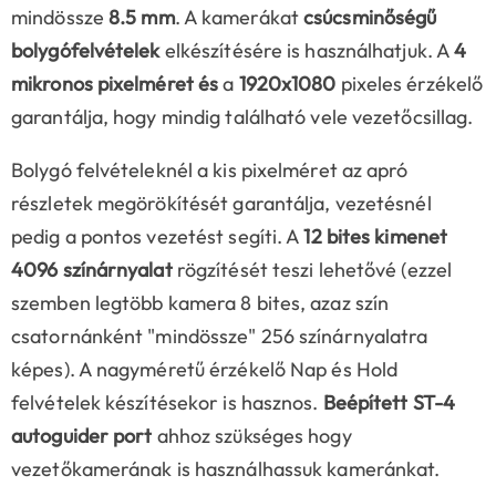
mindössze
8.5 mm
. A kamerákat
csúcsminőségű
bolygófelvételek
elkészítésére is használhatjuk. A
4
mikronos pixelméret és
a
1920x1080
pixeles érzékelő
garantálja, hogy mindig található vele vezetőcsillag.
Bolygó felvételeknél a kis pixelméret az apró
részletek megörökítését garantálja, vezetésnél
pedig a pontos vezetést segíti. A
12 bites kimenet
4096 színárnyalat
rögzítését teszi lehetővé (ezzel
szemben legtöbb kamera 8 bites, azaz szín
csatornánként "mindössze" 256 színárnyalatra
képes). A nagyméretű érzékelő Nap és Hold
felvételek készítésekor is hasznos.
Beépített ST-4
autoguider port
ahhoz szükséges hogy
vezetőkamerának is használhassuk kameránkat.