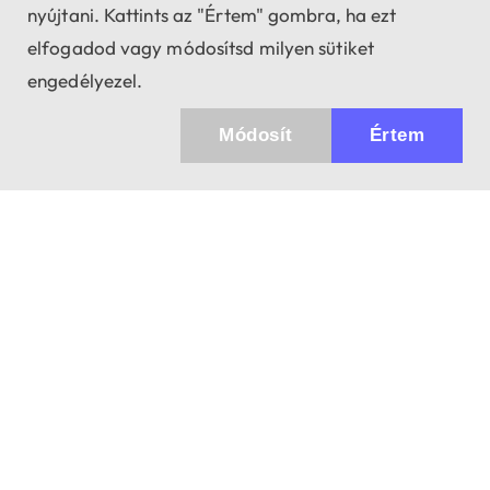
nyújtani. Kattints az "Értem" gombra, ha ezt
elfogadod vagy módosítsd milyen sütiket
engedélyezel.
Módosít
Értem
Küldhetünk értesítőt az újdonságainkról és
az akciós ajánlatainkról?