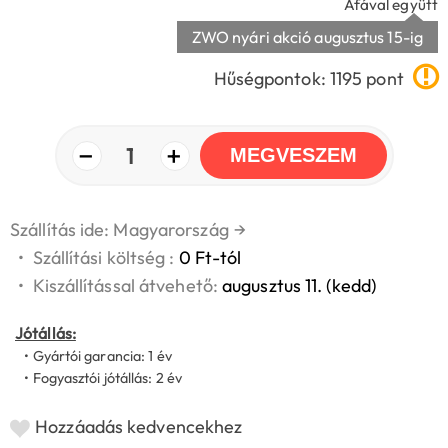
Áfával együtt
ZWO nyári akció augusztus 15-ig
Hűségpontok: 1195 pont
−
+
1
MEGVESZEM
Szállítás ide: Magyarország
→
•
Szállítási költség :
0 Ft-tól
•
Kiszállítással átvehető:
augusztus 11. (kedd)
Jótállás:
• Gyártói garancia: 1 év
• Fogyasztói jótállás: 2 év
Hozzáadás kedvencekhez