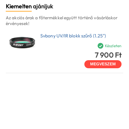
Kiemelten
ajánljuk
Az akciós árak a főtermékkel együtt történő vásárláskor
érvényesek!
Svbony UV/IR blokk szűrő (1.25")
Készleten
7 900 Ft
MEGVESZEM