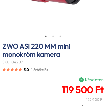
ZWO ASI 220 MM mini
monokróm kamera
SKU: 04207
5.0
1 értékelés
Készleten
119 500 Ft
129 900 Ft