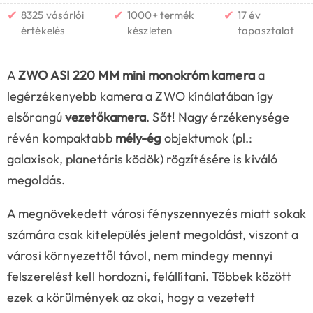
✔
✔
✔
8325 vásárlói
1000+ termék
17 év
értékelés
készleten
tapasztalat
A
ZWO ASI 220 MM mini monokróm kamera
a
legérzékenyebb kamera a ZWO kínálatában így
elsőrangú
vezetőkamera
. Sőt! Nagy érzékenysége
révén kompaktabb
mély-ég
objektumok (pl.:
galaxisok, planetáris ködök) rögzítésére is kiváló
megoldás.
A megnövekedett városi fényszennyezés miatt sokak
számára csak kitelepülés jelent megoldást, viszont a
városi környezettől távol, nem mindegy mennyi
felszerelést kell hordozni, felállítani. Többek között
ezek a körülmények az okai, hogy a vezetett