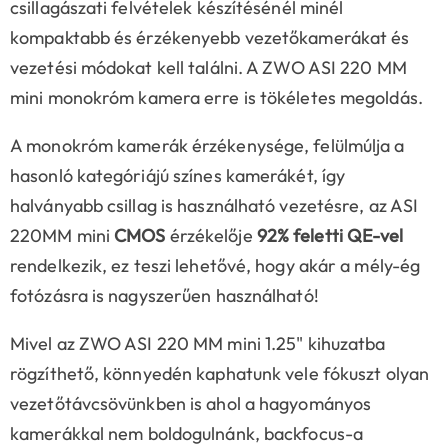
csillagászati felvételek készítésénél minél
kompaktabb és érzékenyebb vezetőkamerákat és
vezetési módokat kell találni. A ZWO ASI 220 MM
mini monokróm kamera erre is tökéletes megoldás.
A monokróm kamerák érzékenysége, felülmúlja a
hasonló kategóriájú színes kamerákét, így
halványabb csillag is használható vezetésre, az ASI
220MM mini
CMOS
érzékelője
92% feletti QE-vel
rendelkezik, ez teszi lehetővé, hogy akár a mély-ég
fotózásra is nagyszerűen használható!
Mivel az ZWO ASI 220 MM mini 1.25" kihuzatba
rögzíthető, könnyedén kaphatunk vele fókuszt olyan
vezetőtávcsövünkben is ahol a hagyományos
kamerákkal nem boldogulnánk, backfocus-a