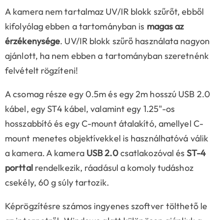
A kamera nem tartalmaz UV/IR blokk szűrőt, ebből
kifolyólag ebben a tartományban is
magas az
érzékenysége
. UV/IR blokk szűrő használata nagyon
ajánlott, ha nem ebben a tartományban szeretnénk
felvételt rögzíteni!
A csomag része egy 0.5m és egy 2m hosszú USB 2.0
kábel, egy ST4 kábel, valamint egy 1.25"-os
hosszabbító és egy C-mount átalakító, amellyel C-
mount menetes objektívekkel is használhatóvá válik
a kamera. A kamera
USB 2.0
csatlakozóval és
ST-4
porttal
rendelkezik, ráadásul a komoly tudáshoz
csekély, 60 g súly tartozik.
Képrögzítésre számos ingyenes szoftver tölthető le