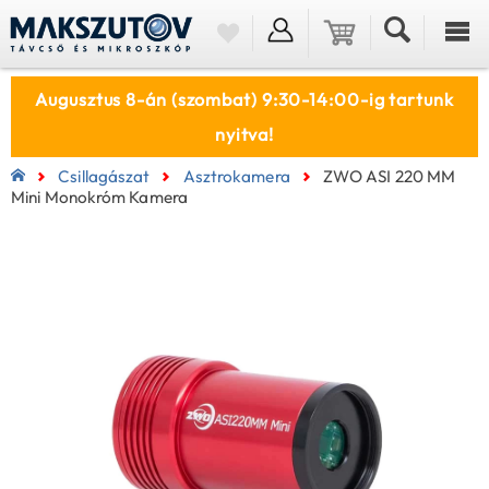
Augusztus 8-án (szombat) 9:30-14:00-ig tartunk
nyitva!
Csillagászat
Asztrokamera
ZWO ASI 220 MM
Mini Monokróm Kamera