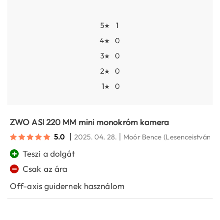
5
1
★
4
0
★
3
0
★
2
0
★
1
0
★
ZWO ASI 220 MM mini monokróm kamera
|
|
5.0
2025. 04. 28.
Moór Bence
(Lesenceistvánd)
+
Teszi a dolgát
−
Csak az ára
Off-axis guidernek használom