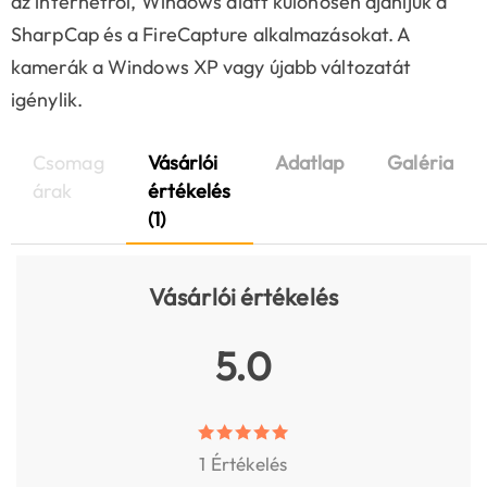
az internetről, Windows alatt különösen ajánljuk a
SharpCap és a FireCapture alkalmazásokat. A
kamerák a Windows XP vagy újabb változatát
igénylik.
Csomag
Vásárlói
Adatlap
Galéria
árak
értékelés
(1)
Vásárlói értékelés
5.0
1 Értékelés