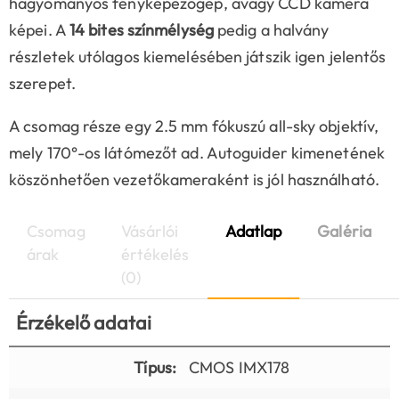
hagyományos fényképezőgép, avagy CCD kamera
képei. A
14 bites színmélység
pedig a halvány
részletek utólagos kiemelésében játszik igen jelentős
szerepet.
A csomag része egy 2.5 mm fókuszú all-sky objektív,
mely 170°-os látómezőt ad. Autoguider kimenetének
köszönhetően vezetőkameraként is jól használható.
Csomag
Vásárlói
Adatlap
Galéria
árak
értékelés
(0)
Érzékelő adatai
Típus:
CMOS IMX178