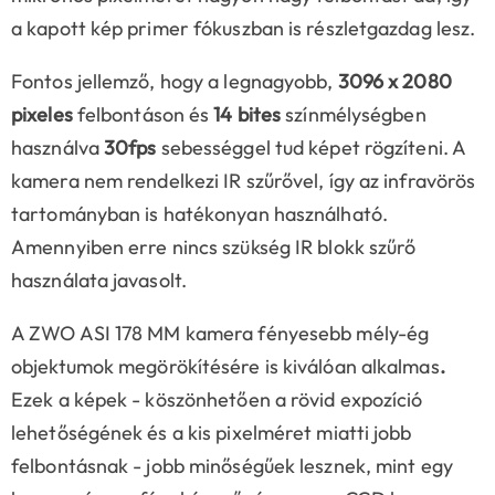
a kapott kép primer fókuszban is részletgazdag lesz.
Fontos jellemző, hogy a legnagyobb,
3096 x 2080
pixeles
felbontáson és
14 bites
színmélységben
használva
30fps
sebességgel tud képet rögzíteni. A
kamera nem rendelkezi IR szűrővel, így az infravörös
tartományban is hatékonyan használható.
Amennyiben erre nincs szükség IR blokk szűrő
használata javasolt.
A ZWO ASI 178 MM kamera fényesebb mély-ég
objektumok megörökítésére is kiválóan alkalmas
.
Ezek a képek - köszönhetően a rövid expozíció
lehetőségének és a kis pixelméret miatti jobb
felbontásnak - jobb minőségűek lesznek, mint egy