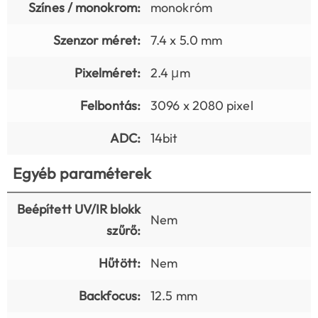
Színes / monokrom:
monokróm
Szenzor méret:
7.4 x 5.0 mm
Pixelméret:
2.4 μm
Felbontás:
3096 x 2080 pixel
ADC:
14bit
Egyéb paraméterek
Beépített UV/IR blokk
Nem
szűrő:
Hűtött:
Nem
Backfocus:
12.5 mm