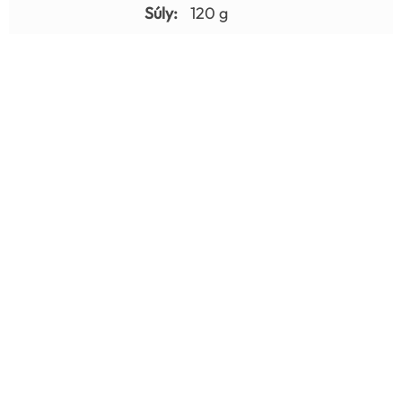
Súly:
120 g