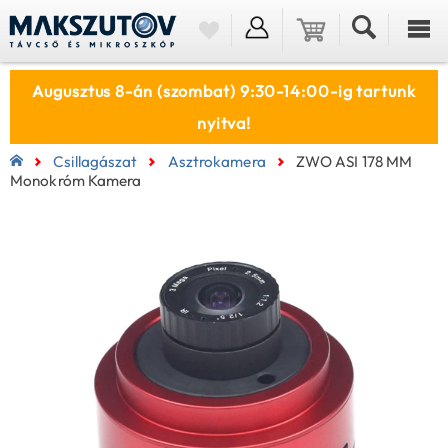
Augusztus 8-án (szombat) 9:30-14:00-ig tartunk
nyitva!
Csillagászat
Asztrokamera
ZWO ASI 178 MM
Monokróm Kamera