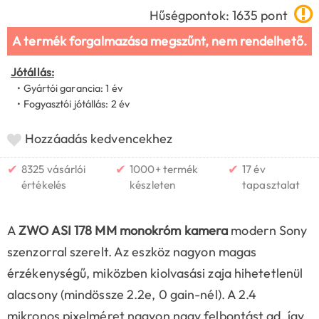
Hűségpontok: 1635 pont
A termék forgalmazása megszűnt, nem rendelhető.
Jótállás:
• Gyártói garancia: 1 év
• Fogyasztói jótállás: 2 év
Hozzáadás kedvencekhez
✔
✔
✔
8325 vásárlói
1000+ termék
17 év
értékelés
készleten
tapasztalat
A
ZWO ASI 178 MM monokróm kamera
modern Sony
szenzorral szerelt. Az eszköz nagyon magas
érzékenységű, miközben kiolvasási zaja hihetetlenül
alacsony (mindössze 2.2e, 0 gain-nél). A 2.4
mikronos pixelméret nagyon nagy felbontást ad, így