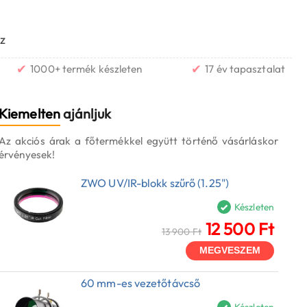
z
✔
✔
1000+ termék készleten
17 év tapasztalat
Kiemelten
ajánljuk
Az akciós árak a főtermékkel együtt történő vásárláskor
érvényesek!
ZWO UV/IR-blokk szűrő (1.25")
Készleten
12 500 Ft
13 900 Ft
MEGVESZEM
60 mm-es vezetőtávcső