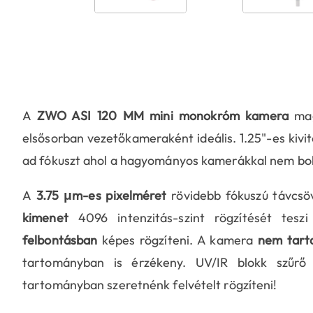
A
ZWO ASI 120 MM mini monokróm kamera
ma
elsősorban vezetőkameraként ideális. 1.25"-es kiv
ad fókuszt ahol a hagyományos kamerákkal nem bo
A
3.75 μm-es pixelméret
rövidebb fókuszú távcsöv
kimenet
4096 intenzitás-szint rögzítését tes
felbontásban
képes rögzíteni. A kamera
nem tarta
tartományban is érzékeny. UV/IR blokk szűrő
tartományban szeretnénk felvételt rögzíteni!