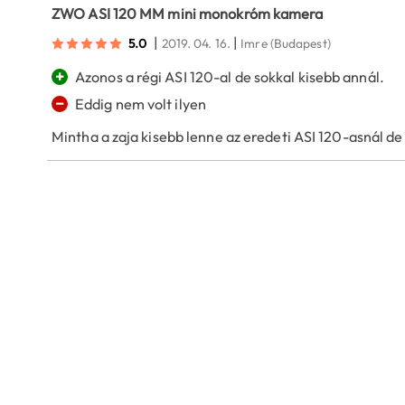
ZWO ASI 120 MM mini monokróm kamera
|
|
5.0
2019. 04. 16.
Imre
(Budapest)
+
Azonos a régi ASI 120-al de sokkal kisebb annál.
−
Eddig nem volt ilyen
Mintha a zaja kisebb lenne az eredeti ASI 120-asnál d