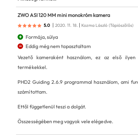
ZWO ASI 120 MM mini monokróm kamera
|
|
5.0
2020. 11. 18.
Kozma László
(Tápiószőlős)
+
Formája, súlya
−
Eddig még nem tapasztaltam
Vezető kameraként használom, ez az első ilyen
termékekkel.
PHD2 Guiding 2.6.9 programmal használom, ami furcsa
számítottam.
Ettől függetlenül teszi a dolgát.
Összességében meg vagyok vele elégedve.