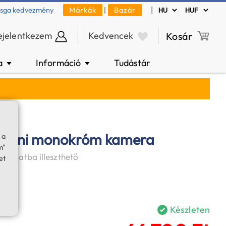
|
zsga kedvezmény
Márkák
|
Bazár
ejelentkezem
Kedvencek
Kosár
a
Információ
Tudástár
▼
▼
 mini monokróm kamera
 a
m"
kihuzatba illeszthető
et
Készleten