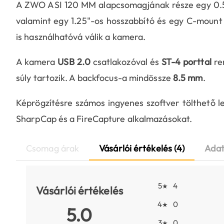
A ZWO ASI 120 MM alapcsomagjának része egy 0.5m
valamint egy 1.25"-os hosszabbító és egy C-mount 
is használhatóvá válik a kamera.
A kamera
USB 2.0
csatlakozóval és
ST-4 porttal
ren
súly tartozik. A backfocus-a mindössze
8.5 mm
.
Képrögzítésre számos ingyenes szoftver tölthető le
SharpCap és a FireCapture alkalmazásokat.
Csomag árak
Vásárlói értékelés (4)
Adat
5
4
★
Vásárlói értékelés
4
0
★
5.0
3
0
★