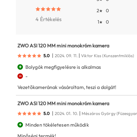
2
0
★
4 Értékelés
1
0
★
ZWO ASI 120 MM mini monokróm kamera
|
|
5.0
2024. 09. 11.
Viktor Kiss
(Kunszentmiklós)
+
Bolygók megfigyelésre is alkalmas
−
-
Vezetőkamerának vásároltam, teszi a dolgát!
ZWO ASI 120 MM mini monokróm kamera
|
|
5.0
2024. 01. 10.
Mészáros György
(Füzesgya
+
Minden tökéletesen működik
Minőségi termék!