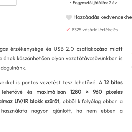
• Fogyasztói jótállás: 2 év
Hozzáadás kedvencekhe
✔
8325 vásárlói értékelés
gas érzékenysége és USB 2.0 csatlakozása miatt
itelének köszönhetően olyan vezetőtávcsövünkben is
ldogulnánk.
ekkel is pontos vezetést tesz lehetővé. A
12 bites
zi lehetővé és maximálisan
1280 × 960 pixeles
lmaz UV/IR blokk szűrőt
, ebből kifolyólag ebben a
 használata nagyon ajánlott, ha nem ebben a