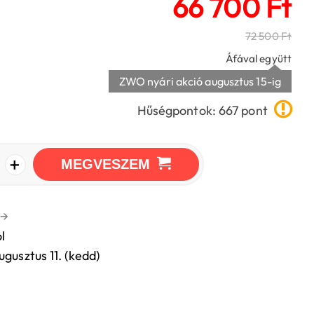
66 700 Ft
72 500 Ft
Áfával együtt
ZWO nyári akció augusztus 15-ig
Hűségpontok: 667 pont
+
MEGVESZEM
→
l
ugusztus 11. (kedd)