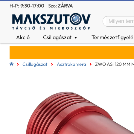
H-P:
9:30-17:00
Szo:
ZÁRVA
Akció
Csillagászat
Természetfigyel
▼
Csillagászat
Asztrokamera
ZWO ASI 120 MM M