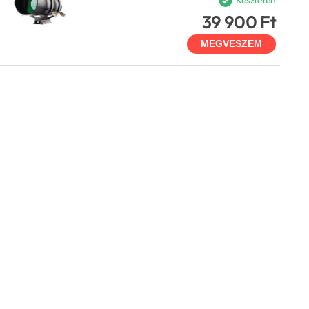
Készleten
39 900 Ft
MEGVESZEM