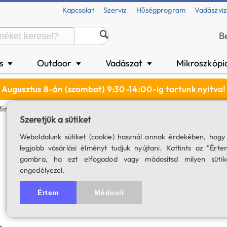
Kapcsolat
Szerviz
Hűségprogram
Vadászvi
B
és
Outdoor
Vadászat
Mikroszkópi
▼
▼
▼
Augusztus 8-án (szombat) 9:30-14:00-ig tartunk nyitva!
ini Monokróm Kamera
Szeretjük a sütiket
ZWO ASI 120 MM
Weboldalunk sütiket (cookie) használ annak érdekében, hogy
legjobb vásárlási élményt tudjuk nyújtani. Kattints az "Érte
USB 2.0 csatlakozóval, 1.25" 
gombra, ha ezt elfogadod vagy módosítsd milyen sütik
engedélyezel.
SKU: 02792
5.0
4 értékelés
Értem
Módosít