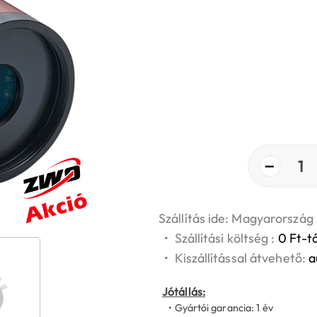
−
1
Szállítás ide: Magyarország
•
Szállítási költség :
0 Ft-tó
•
Kiszállítással átvehető:
a
Jótállás:
• Gyártói garancia: 1 év