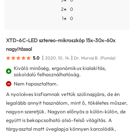
★
2
0
★
1
0
★
XTD-6C-LED sztereo-mikroszkóp 15x-30x-60x
nagyítással
|
|
5.0
2020. 10. 14.
Dr. Murvai B.
(Pomáz)
Kiváló minőség, ergonómikus kialakítás,
+
sokoldalú felhasználhatóság.
−
Nem tapasztaltam.
A nyolcéves kisfiamnak vettük szülinapjára, de én
legalább annyit használom, mint ő, tökéletes műszer,
nagyon szeretjük. Nagyon előnyös a külön-külön, de
együtt is bekapcsolható alsó-felső világítás. A
tárgyasztal matt üveglapja könnyen karcolódik,