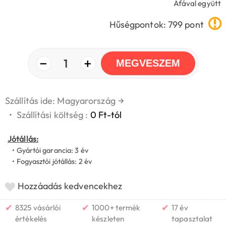
Áfával együtt
Hűségpontok: 799 pont
−
+
1
MEGVESZEM
Szállítás ide: Magyarország
→
•
Szállítási költség :
0 Ft-tól
Jótállás:
• Gyártói garancia: 3 év
• Fogyasztói jótállás: 2 év
Hozzáadás kedvencekhez
✔
✔
✔
8325 vásárlói
1000+ termék
17 év
értékelés
készleten
tapasztalat