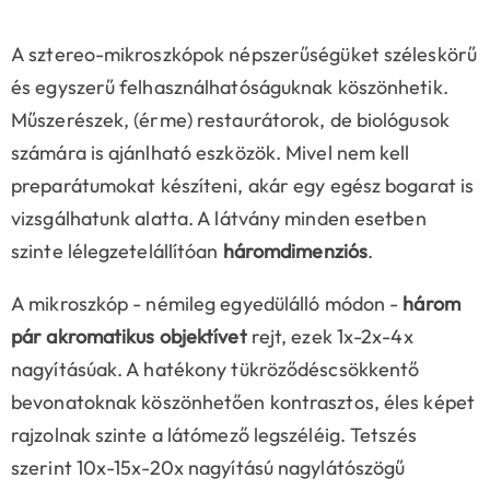
A sztereo-mikroszkópok népszerűségüket széleskörű
és egyszerű felhasználhatóságuknak köszönhetik.
Műszerészek, (érme) restaurátorok, de biológusok
számára is ajánlható eszközök. Mivel nem kell
preparátumokat készíteni, akár egy egész bogarat is
vizsgálhatunk alatta. A látvány minden esetben
szinte lélegzetelállítóan
háromdimenziós
.
A mikroszkóp - némileg egyedülálló módon -
három
pár akromatikus objektívet
rejt, ezek 1x-2x-4x
nagyításúak. A hatékony tükröződéscsökkentő
bevonatoknak köszönhetően kontrasztos, éles képet
rajzolnak szinte a látómező legszéléig. Tetszés
szerint 10x-15x-20x nagyítású nagylátószögű