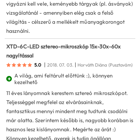
vigyázni kell vele, keményebb tárgyak (pl. ásványok)
vizsgálatánál - amennyiben elég csak a felső
világítás - célszerű a mellékelt műanyagkorongot
használni.
XTD-6C-LED sztereo-mikroszkóp 15x-30x-60x
nagyítással
|
|
5.0
2018. 07. 03.
Horváth Diána
(Pusztavám)
A világ, ami feltárult előttünk :), könnyen
+
kezelhető
11 éves lányomnak kerestem sztereó mikroszkópot.
Teljességgel megfelel az elvárásainknak,
fantasztikus mennyi mindent meg tudtunk csodálni
már alatta. Szerintem később is, nagyobb korában is
hasznos lesz kislányomnak. Megérte az árát :)
Könnyen kezelhető, gyerek is tudja önállóan