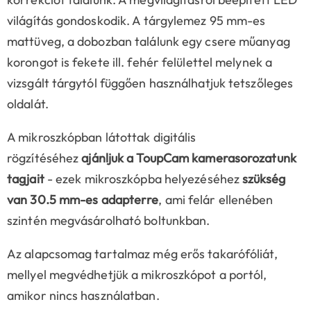
világítás gondoskodik. A tárgylemez 95 mm-es
mattüveg, a dobozban találunk egy csere műanyag
korongot is fekete ill. fehér felülettel melynek a
vizsgált tárgytól függően használhatjuk tetszőleges
oldalát.
A mikroszkópban látottak digitális
rögzítéséhez
ajánljuk a ToupCam kamerasorozatunk
tagjait
- ezek mikroszkópba helyezéséhez
szükség
van 30.5 mm-es adapterre
, ami felár ellenében
szintén megvásárolható boltunkban.
Az alapcsomag tartalmaz még erős takarófóliát,
mellyel megvédhetjük a mikroszkópot a portól,
amikor nincs használatban.