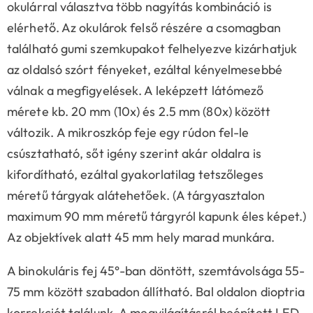
okulárral választva több nagyítás kombináció is
elérhető. Az okulárok felső részére a csomagban
található gumi szemkupakot felhelyezve kizárhatjuk
az oldalsó szórt fényeket, ezáltal kényelmesebbé
válnak a megfigyelések. A leképzett látómező
mérete kb. 20 mm (10x) és 2.5 mm (80x) között
változik. A mikroszkóp feje egy rúdon fel-le
csúsztatható, sőt igény szerint akár oldalra is
kifordítható, ezáltal gyakorlatilag tetszőleges
méretű tárgyak alátehetőek. (A tárgyasztalon
maximum 90 mm méretű tárgyról kapunk éles képet.)
Az objektívek alatt 45 mm hely marad munkára.
A binokuláris fej 45°-ban döntött, szemtávolsága 55-
75 mm között szabadon állítható. Bal oldalon dioptria
korrekciót találunk. A megvilágításról beépített LED