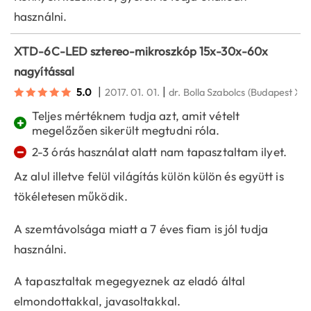
használni.
XTD-6C-LED sztereo-mikroszkóp 15x-30x-60x
nagyítással
|
|
5.0
2017. 01. 01.
dr. Bolla Szabolcs
(Budapest XVII
Teljes mértéknem tudja azt, amit vételt
+
megelőzően sikerült megtudni róla.
−
2-3 órás használat alatt nam tapasztaltam ilyet.
Az alul illetve felül világítás külön külön és együtt is
tökéletesen működik.
A szemtávolsága miatt a 7 éves fiam is jól tudja
használni.
A tapasztaltak megegyeznek az eladó által
elmondottakkal, javasoltakkal.