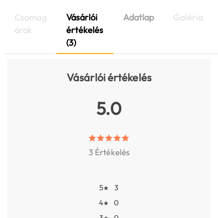
Csomag
Vásárlói
Adatlap
Galéria
árak
értékelés
(3)
Vásárlói értékelés
5.0
3 Értékelés
5
3
★
4
0
★
3
0