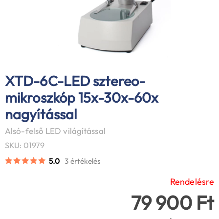
XTD-6C-LED sztereo-
mikroszkóp 15x-30x-60x
nagyítással
Alsó-felső LED világítással
SKU: 01979
5.0
3 értékelés
Rendelésre
79 900 Ft