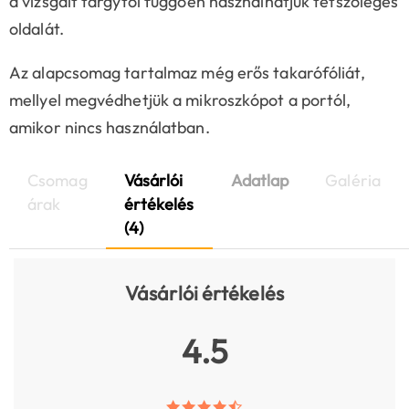
a vizsgált tárgytól függően használhatjuk tetszőleges
oldalát.
Az alapcsomag tartalmaz még erős takarófóliát,
mellyel megvédhetjük a mikroszkópot a portól,
amikor nincs használatban.
Csomag
Vásárlói
Adatlap
Galéria
árak
értékelés
(4)
Vásárlói értékelés
4.5