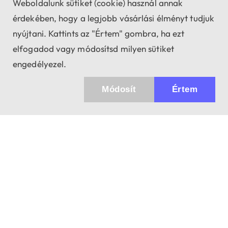
Weboldalunk sütiket (cookie) használ annak
érdekében, hogy a legjobb vásárlási élményt tudjuk
nyújtani. Kattints az "Értem" gombra, ha ezt
elfogadod vagy módosítsd milyen sütiket
engedélyezel.
Módosít
Értem
Küldhetünk értesítőt az újdonságainkról és
az akciós ajánlatainkról?
Ajándék 3000 Ft értékű kupon kódot is kapsz.