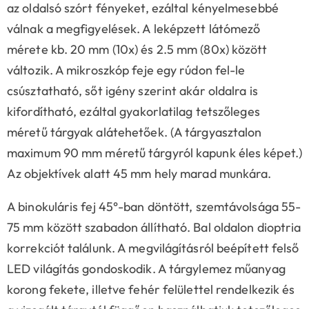
az oldalsó szórt fényeket, ezáltal kényelmesebbé
válnak a megfigyelések. A leképzett látómező
mérete kb. 20 mm (10x) és 2.5 mm (80x) között
változik. A mikroszkóp feje egy rúdon fel-le
csúsztatható, sőt igény szerint akár oldalra is
kifordítható, ezáltal gyakorlatilag tetszőleges
méretű tárgyak alátehetőek. (A tárgyasztalon
maximum 90 mm méretű tárgyról kapunk éles képet.)
Az objektívek alatt 45 mm hely marad munkára.
A binokuláris fej 45°-ban döntött, szemtávolsága 55-
75 mm között szabadon állítható. Bal oldalon dioptria
korrekciót találunk. A megvilágításról beépített felső
LED világítás gondoskodik. A tárgylemez műanyag
korong fekete, illetve fehér felülettel rendelkezik és