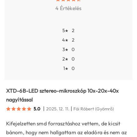
4 Értékelés
5
2
★
4
2
★
3
0
★
2
0
★
1
0
★
XTD-6B-LED sztereo-mikroszkóp 10x-20x-40x
nagyítással
|
|
5.0
2025. 12. 11.
Fái Róbert
(Gyömrő)
Kifejelzetten smd forrasztáshoz vettem, de kicsit
bánom, hogy nem hallgattam az eladóra és nem az