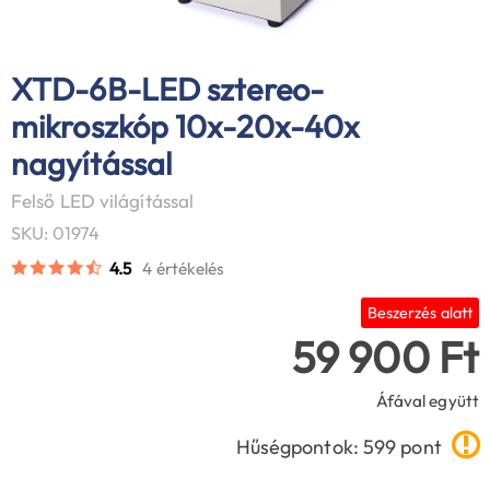
XTD-6B-LED sztereo-
mikroszkóp 10x-20x-40x
nagyítással
Felső LED világítással
SKU: 01974
4.5
4 értékelés
Beszerzés alatt
59 900 Ft
Áfával együtt
Hűségpontok: 599 pont