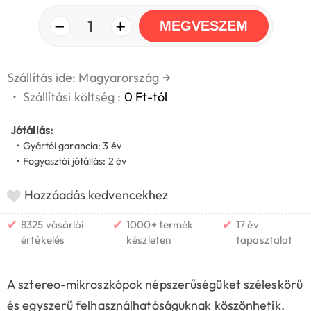
−
+
1
MEGVESZEM
Szállítás ide: Magyarország
→
•
Szállítási költség :
0 Ft-tól
Jótállás:
• Gyártói garancia: 3 év
• Fogyasztói jótállás: 2 év
Hozzáadás kedvencekhez
✔
✔
✔
8325 vásárlói
1000+ termék
17 év
értékelés
készleten
tapasztalat
A sztereo-mikroszkópok népszerűségüket széleskörű
és egyszerű felhasználhatóságuknak köszönhetik.