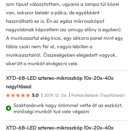
szm típust választottam, ugyanis a lampa túl közel
van, sokszor beleér a páka, de egyébként
használható ez is. Én az egész mikroszkópot
nagyobbnak képzeltem (ez amugy előny is egyben).
A munkaasztal elég kicsi, egy akkora panel mint egy
tábla csoki nem fér el, vagyis lebillen a
munkaasztalról. Összeségeben elégedett vagyok,
sikerült a munkát elvégezni vele.
XTD-6B-LED sztereo-mikroszkóp 10x-20x-40x
nagyítással
|
|
5.0
2019. 12. 06.
Patkós Béláné
(Tiszaföldvár)
Szaktanárunk nagy örömmel vette át az eszközt,
+
minőségi munkát tud vele végezni
XTD-6B-LED sztereo-mikroszkóp 10x-20x-40x