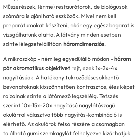
Műszerészek, (érme) restaurátorok, de biológusok
számára is ajánlható eszközök. Mivel nem kell
preparátumokat készíteni, akár egy egész bogarat is
vizsgálhatunk alatta. A látvány minden esetben
szinte lélegzetelállítóan
háromdimenziós
.
A mikroszkóp - némileg egyedülálló módon -
három
pár akromatikus objektívet
rejt, ezek 1x-2x-4x
nagyításúak. A hatékony tükröződéscsökkentő
bevonatoknak köszönhetően kontrasztos, éles képet
rajzolnak szinte a látómező legszéléig. Tetszés
szerint 10x-15x-20x nagyítású nagylátószögű
okulárral választva több nagyítás-kombináció is
elérhető. Az okulárok felső részére a csomagban
található gumi szemkagylót felhelyezve kizárhatjuk