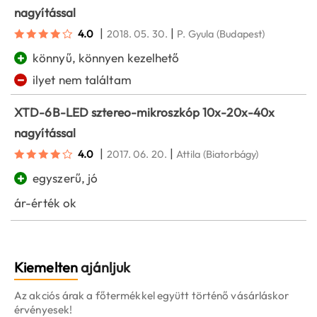
nagyítással
|
|
4.0
2018. 05. 30.
P. Gyula
(Budapest)
+
könnyű, könnyen kezelhető
−
ilyet nem találtam
XTD-6B-LED sztereo-mikroszkóp 10x-20x-40x
nagyítással
|
|
4.0
2017. 06. 20.
Attila
(Biatorbágy)
+
egyszerű, jó
ár-érték ok
Kiemelten
ajánljuk
Az akciós árak a főtermékkel együtt történő vásárláskor
érvényesek!