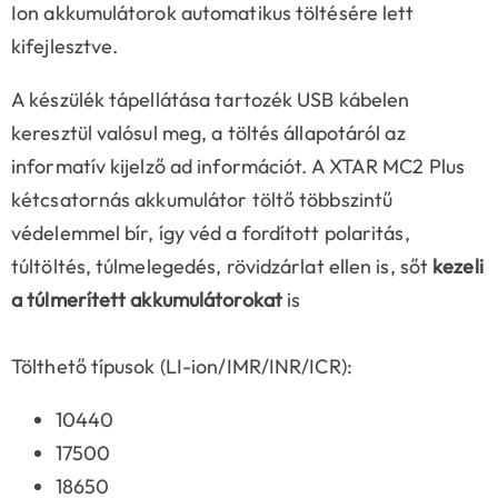
Ion akkumulátorok automatikus töltésére lett
kifejlesztve.
A készülék tápellátása tartozék USB kábelen
keresztül valósul meg, a töltés állapotáról az
informatív kijelző ad információt. A XTAR MC2 Plus
kétcsatornás akkumulátor töltő többszintű
védelemmel bír, így véd a fordított polaritás,
túltöltés, túlmelegedés, rövidzárlat ellen is, sőt
kezeli
a túlmerített akkumulátorokat
is
Tölthető típusok (LI-ion/IMR/INR/ICR):
10440
17500
18650