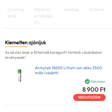
Csomag
Vásárlói
Adatlap
Galéria
árak
értékelés
(0)
Kiemelten
ajánljuk
Az akciós árak a főtermékkel együtt történő vásárláskor
érvényesek!
Armytek 18650 Litium-ion akku 3500
mAh (védett)
Készleten
8 900 Ft
MEGVESZEM