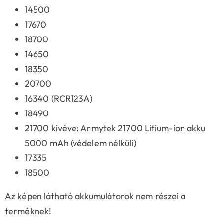
14500
17670
18700
14650
18350
20700
16340 (RCR123A)
18490
21700 kivéve: Armytek 21700 Litium-ion akku
5000 mAh (védelem nélküli)
17335
18500
Az képen látható akkumulátorok nem részei a
terméknek!