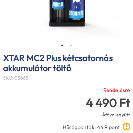
XTAR MC2 Plus kétcsatornás
akkumulátor töltő
SKU: 03665
Rendelésre
4 490 Ft
Áfával együtt
Hűségpontok: 44.9 pont