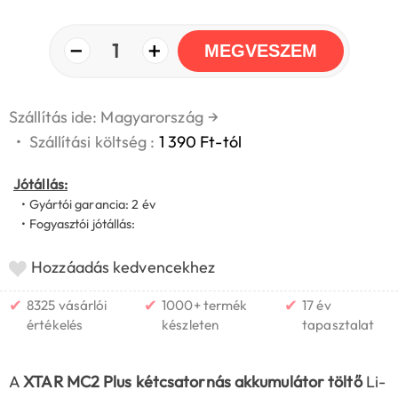
−
+
1
MEGVESZEM
Szállítás ide: Magyarország
→
•
Szállítási költség :
1 390 Ft-tól
Jótállás:
• Gyártói garancia: 2 év
• Fogyasztói jótállás:
Hozzáadás kedvencekhez
✔
✔
✔
8325 vásárlói
1000+ termék
17 év
értékelés
készleten
tapasztalat
A
XTAR MC2 Plus kétcsatornás akkumulátor töltő
Li-