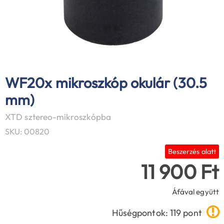
WF20x mikroszkóp okulár (30.5
mm)
XTD sztereo-mikroszkópba
SKU: 00820
Beszerzés alatt
11 900 Ft
Áfával együtt
Hűségpontok: 119 pont