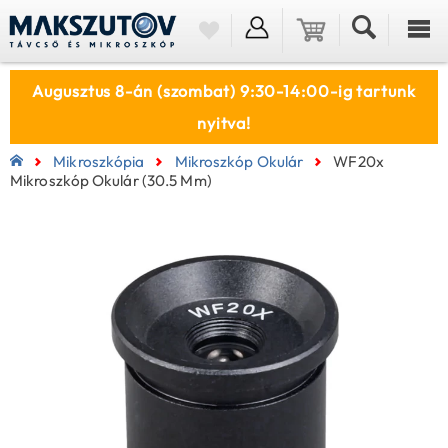
Augusztus 8-án (szombat) 9:30-14:00-ig tartunk
nyitva!
Mikroszkópia
Mikroszkóp Okulár
WF20x
Mikroszkóp Okulár (30.5 Mm)