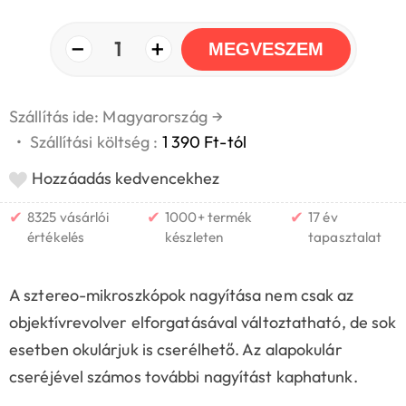
−
+
1
MEGVESZEM
Szállítás ide: Magyarország
→
•
Szállítási költség :
1 390 Ft-tól
Hozzáadás kedvencekhez
✔
✔
✔
8325 vásárlói
1000+ termék
17 év
értékelés
készleten
tapasztalat
A sztereo-mikroszkópok nagyítása nem csak az
objektívrevolver elforgatásával változtatható, de sok
esetben okulárjuk is cserélhető. Az alapokulár
cseréjével számos további nagyítást kaphatunk.