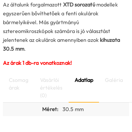
Az általunk forgalmazott
XTD sorozatú
modellek
egyszerűen bővíthetőek a fenti okulárok
bármelyikével. Más gyártmányú
sztereomikroszkópok számára is jó választást
jelentenek az okulárok amennyiben azok
kihuzata
30.5 mm
.
Az árak 1 db-ra vonatkoznak!
Csomag
Vásárlói
Adatlap
Galéria
árak
értékelés
(0)
Méret:
30.5 mm