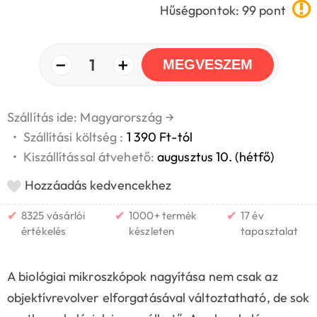
Hűségpontok: 99 pont
−
+
1
MEGVESZEM
Szállítás ide: Magyarország
→
•
Szállítási költség :
1 390 Ft-tól
•
Kiszállítással átvehető:
augusztus 10. (hétfő)
Hozzáadás kedvencekhez
✔
✔
✔
8325 vásárlói
1000+ termék
17 év
értékelés
készleten
tapasztalat
A biológiai mikroszkópok nagyítása nem csak az
objektívrevolver elforgatásával változtatható, de sok