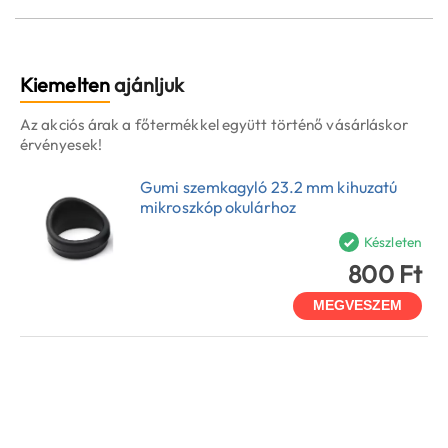
Kiemelten
ajánljuk
Az akciós árak a főtermékkel együtt történő vásárláskor
érvényesek!
Gumi szemkagyló 23.2 mm kihuzatú
mikroszkóp okulárhoz
Készleten
800 Ft
MEGVESZEM