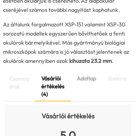
esetben okulárjuk is cserélhető. Az alapokulár
cseréjével számos további nagyítást kaphatunk.
Az általunk forgalmazott XSP-151 valamint XSP-30
sorozatú modellek egyszerűen bővíthetőek a fenti
okulárok bármelyikével. Más gyártmányú biológiai
mikroszkópok számára is jó választást jelentenek az
okulárok amennyiben azok
kihuzata 23.2 mm
.
Csomag
Vásárlói
Adatlap
Galéria
árak
értékelés
(4)
Vásárlói értékelés
5.0