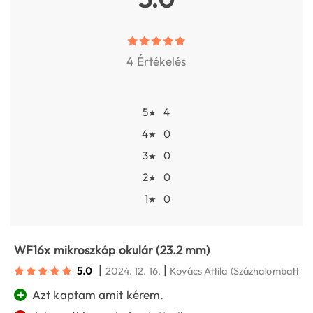
4 Értékelés
5
4
★
4
0
★
3
0
★
2
0
★
1
0
★
WF16x mikroszkóp okulár (23.2 mm)
|
|
5.0
2024. 12. 16.
Kovács Attila
(Százhalombatta)
+
Azt kaptam amit kérem.