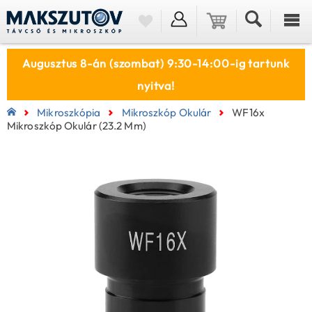
Augusztus 8-án (szombat) 9:30-14:00-ig tartunk
nyitva!
Mikroszkópia
Mikroszkóp Okulár
WF16x
Mikroszkóp Okulár (23.2 Mm)