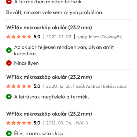
−
A termékben minden tettszik.
Bevált, nincsen vele semmilyen probléma.
WF16x mikroszkóp okulár (23.2 mm)
|
|
5.0
2022. 01. 03.
Nagy János
(Gyöngyös)
Az okulár teljesen rendben van, olyan amit
+
kerestem.
−
Nincs ilyen
WF16x mikroszkóp okulár (23.2 mm)
|
|
5.0
2020. 12. 28.
Szák András
(Békéscsaba)
+
A leírásnak megfelelő a termék.
WF16x mikroszkóp okulár (23.2 mm)
|
|
5.0
2012. 09. 06.
N/A
()
+
Éles, kontrasztos kép.