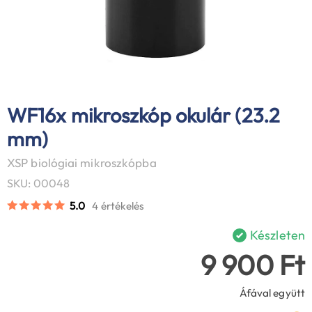
WF16x mikroszkóp okulár (23.2
mm)
XSP biológiai mikroszkópba
SKU: 00048
5.0
4 értékelés
Készleten
9 900 Ft
Áfával együtt