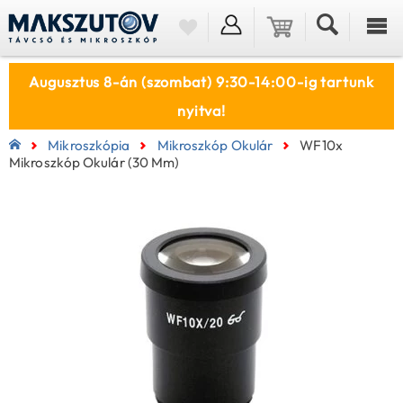
Augusztus 8-án (szombat) 9:30-14:00-ig tartunk
nyitva!
Mikroszkópia
Mikroszkóp Okulár
WF10x
Mikroszkóp Okulár (30 Mm)