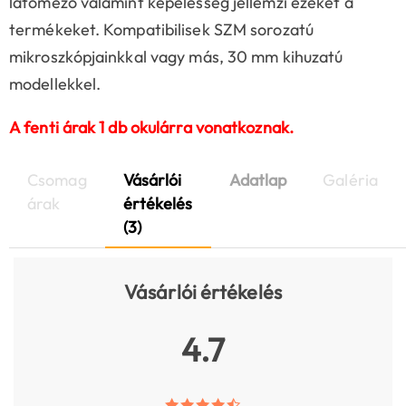
látómező valamint képélesség jellemzi ezeket a
termékeket. Kompatibilisek SZM sorozatú
mikroszkópjainkkal vagy más, 30 mm kihuzatú
modellekkel.
A fenti árak 1 db okulárra vonatkoznak.
Csomag
Vásárlói
Adatlap
Galéria
árak
értékelés
(3)
Vásárlói értékelés
4.7