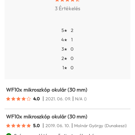
3 Értékelés
5
2
★
4
1
★
3
0
★
2
0
★
1
0
★
WF10x mikroszkóp okulár (30 mm)
|
|
4.0
2021. 06. 09.
N/A
()
WF10x mikroszkóp okulár (30 mm)
|
|
5.0
2019. 06. 10.
Molnár György
(Dunakeszi)