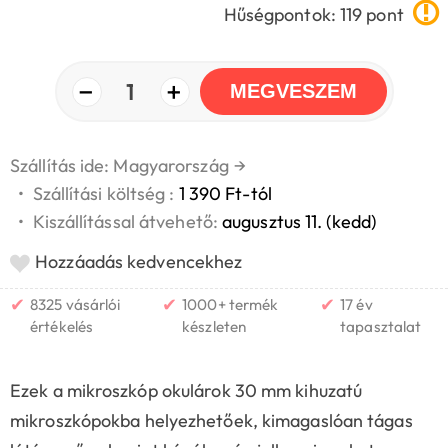
Hűségpontok: 119 pont
−
+
1
MEGVESZEM
Szállítás ide: Magyarország
→
•
Szállítási költség :
1 390 Ft-tól
•
Kiszállítással átvehető:
augusztus 11. (kedd)
Hozzáadás kedvencekhez
✔
✔
✔
8325 vásárlói
1000+ termék
17 év
értékelés
készleten
tapasztalat
Ezek a mikroszkóp okulárok 30 mm kihuzatú
mikroszkópokba helyezhetőek, kimagaslóan tágas