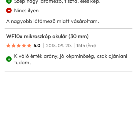
+
Szép nagy látómező, tiszta, éles kép.
−
Nincs ilyen
A nagyobb látómező miatt vásároltam.
WF10x mikroszkóp okulár (30 mm)
|
|
5.0
2018. 09. 20.
Tóth
(Érd)
Kiváló érték arány, jó képminőség, csak ajánlani
+
tudom.