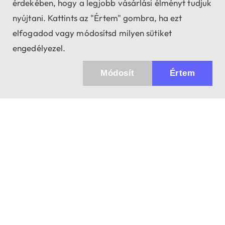
érdekében, hogy a legjobb vásárlási élményt tudjuk
nyújtani. Kattints az "Értem" gombra, ha ezt
elfogadod vagy módosítsd milyen sütiket
engedélyezel.
Módosít
Értem
Küldhetünk értesítőt az újdonságainkról és