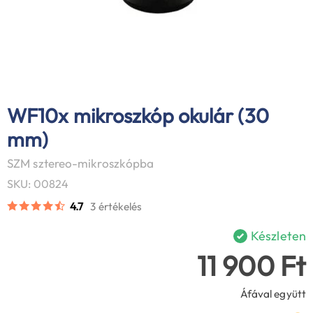
WF10x mikroszkóp okulár (30
mm)
SZM sztereo-mikroszkópba
SKU: 00824
4.7
3 értékelés
Készleten
11 900 Ft
Áfával együtt